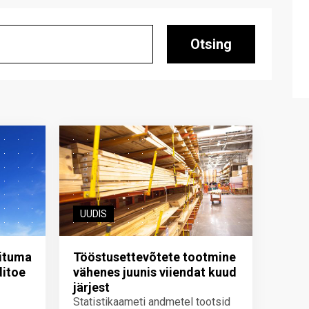
Otsing
UUDIS
iituma
Tööstusettevõtete tootmine
ditoe
vähenes juunis viiendat kuud
järjest
Statistikaameti andmetel tootsid