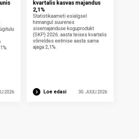
unis
kvartalis kasvas majandus
2,1%
Statistikaameti esialgsel
hinnangul suurenes
i
sisemajanduse koguprodukt
ügitulu
(SKP) 2026. aasta teises kvartalis
võrreldes eelmise aasta sama
a
ajaga 2,1%.
 1%.
Loe edasi
LI 2026
30. JUULI 2026