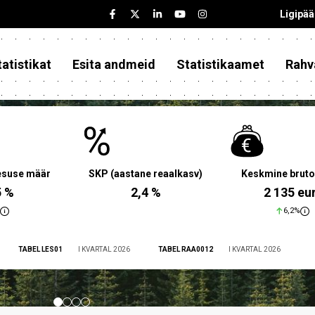
Ligipä
atistikat
Esita andmeid
Statistikaamet
Rahv
aesuse määr
SKP (aastane reaalkasv)
Keskmine bruto
5 %
2,4 %
2 135 eu
6,2%
TABEL LES01
I KVARTAL 2026
TABEL RAA0012
I KVARTAL 2026