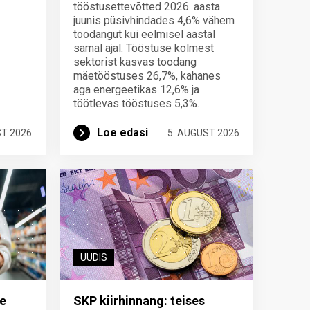
tööstusettevõtted 2026. aasta
juunis püsivhindades 4,6% vähem
toodangut kui eelmisel aastal
samal ajal. Tööstuse kolmest
sektorist kasvas toodang
mäetööstuses 26,7%, kahanes
aga energeetikas 12,6% ja
töötlevas tööstuses 5,3%.
Loe edasi
ST 2026
5. AUGUST 2026
UUDIS
e
SKP kiirhinnang: teises