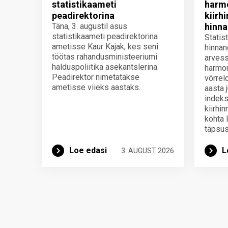
statistikaameti
harmo
peadirektorina
kiirh
Täna, 3. augustil asus
hinna
statistikaameti peadirektorina
Statis
ametisse Kaur Kajak, kes seni
hinnan
töötas rahandusministeeriumi
arvess
halduspoliitika asekantslerina.
harmon
Peadirektor nimetatakse
võrrel
ametisse viieks aastaks.
aasta 
indeks
kiirhi
kohta 
täpsus
Loe edasi
L
3. AUGUST 2026