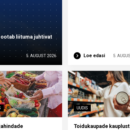
otab liituma ­juhtivat
Loe edasi
5. AUGUST 2026
5. AUGU
S
UUDIS
jahindade
Toidukaupade kauplust