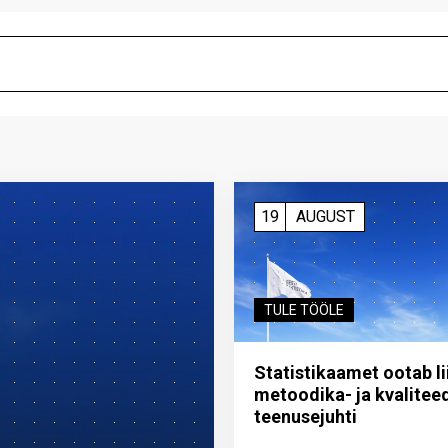
19
AUGUST
TULE TÖÖLE
Statistikaamet ootab l
metoodika- ja kvalitee
teenuse­juhti