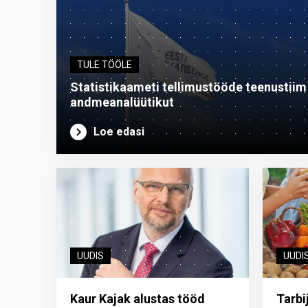
TULE TÖÖLE
Statistikaameti tellimustööde teenustiim o
andme­analüütikut
Loe edasi
UUDIS
UUDI
Kaur Kajak alustas tööd
Tarbi