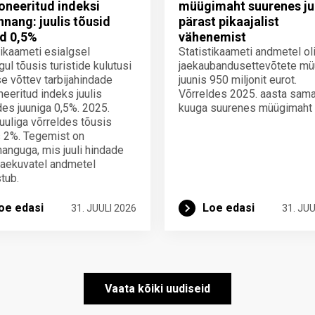
neeritud indeksi
müügimaht suurenes ju
innang: juulis tõusid
pärast pikaajalist
d 0,5%
vähenemist
tikaameti esialgsel
Statistikaameti andmetel ol
gul tõusis turistide kulutusi
jaekaubandusettevõtete mü
e võttev tarbijahindade
juunis 950 miljonit eurot.
eeritud indeks juulis
Võrreldes 2025. aasta sam
des juuniga 0,5%. 2025.
kuuga suurenes müügimaht
juuliga võrreldes tõusis
 2%. Tegemist on
nnanguga, mis juuli hindade
laekuvatel andmetel
tub.
oe edasi
Loe edasi
31. JUULI 2026
31. JUU
Vaata kõiki uudiseid