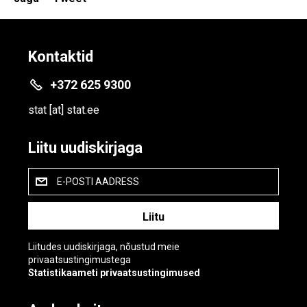
Kontaktid
+372 625 9300
stat
[at]
stat.ee
Liitu uudiskirjaga
E-POSTI AADRESS
Liitudes uudiskirjaga, nõustud meie
privaatsustingimustega
Statistikaameti privaatsustingimused