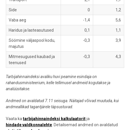
Side
0
1,2
Vaba aeg
-1,4
5,6
Haridus ja lasteasutused
0,1
1,1
Söömine väljaspool kodu,
-0,3
3,9
majutus
Mitmesugused kaubad ja
-0,3
4,3
teenused
Tarbijahinnaindeksi avaliku huvi peamine esindaja on
rahandusministeerium, kelle tellimusel andmeid kogutakse ja
analüüsitakse.
Andmed on avaldatud 7.11 seisuga. Näitajad võivad muutuda, kui
andmeallikad tagantjärele täpsustuvad.
Vaata ka
tarbijahinnaindeksi kalkulaatorit
ja
hindade valdkonnalehte
. Detailsemad andmed on avaldatud