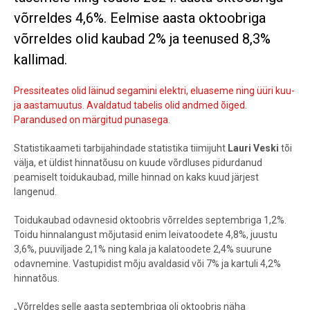
võrreldes 4,6%. Eelmise aasta oktoobriga
võrreldes olid kaubad 2% ja teenused 8,3%
kallimad.
Pressiteates olid läinud segamini elektri, eluaseme ning üüri kuu-
ja aastamuutus. Avaldatud tabelis olid andmed õiged.
Parandused on märgitud punasega.
Statistikaameti tarbijahindade statistika tiimijuht
Lauri Veski
tõi
välja, et üldist hinnatõusu on kuude võrdluses pidurdanud
peamiselt toidukaubad, mille hinnad on kaks kuud järjest
langenud.
Toidukaubad odavnesid oktoobris võrreldes septembriga 1,2%.
Toidu hinnalangust mõjutasid enim leivatoodete 4,8%, juustu
3,6%, puuviljade 2,1% ning kala ja kalatoodete 2,4% suurune
odavnemine. Vastupidist mõju avaldasid või 7% ja kartuli 4,2%
hinnatõus.
„Võrreldes selle aasta septembriga oli oktoobris näha