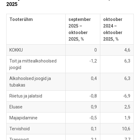
2025
Tooterühm
september
oktoober
2025 –
2024 –
oktoober
oktoober
2025, %
2025, %
KOKKU
0
4,6
Toit ja mittealkohoolsed
-1,2
6,3
joogid
Alkohoolsed joogid ja
0,4
6,3
tubakas
Riietus ja jalatsid
-0,8
-6,9
Eluase
0,9
2,5
Majapidamine
-0,5
1,9
Tervishoid
0,1
10,6
Transport
2,1
7,7