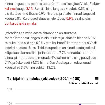
hinnalangust pea pooltes tooterühmades,“ selgitas Veski. Elekter
kallines
kuuga
3,1%
. Bensiinihind langes oktoobris 0,5% ning
diislikütuse hind tõusis 0,9%. Riiete ja jalatsite hinnad langesid
kuuga 0,8%. Kulutused eluasemele tõusid
0,9%
, sealhulgas
üürikulud jäid samaks
.
„Võrreldes eelmise aasta oktoobriga on suurtest
tooterühmadest langenud ainult riiete ja jalatsite hinnad 6,9%,
toidukaubad olid aga 6,3% võrra kallimad,“ kommenteeris Veski
indeksi aastast tõusu. Toidukaupadest on olnud aasta jooksul
kõige kaalukamad liha ja lihatoodete 7,7% hinnatõus, samuti
piima, piimatoodete ja munade 9% kallinemine ning puuviljade
7,1% ja šokolaadi 34,3% hinnatõus. Aastaga on odavnenud
köögiviljad 3,6% ning suhkur 13,2%.
Tarbijahinnaindeks (oktoober 2024 = 100)
Tarbijahinnaindeks (oktoober 2024 = 100)
Allikas: statistikaamet
Line chart with 13 data points.
108
Allikas: statistikaamet
View as data table, Tarbijahinnaindeks (oktoober 2024 = 100)
The chart has 1 X axis displaying .
106