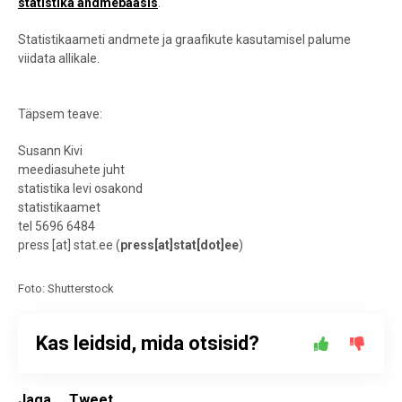
statistika andmebaasis
.
Statistikaameti andmete ja graafikute kasutamisel palume
viidata allikale.
Täpsem teave:
Susann Kivi
meediasuhete juht
statistika levi osakond
statistikaamet
tel 5696 6484
press
[at]
stat.ee
(
press[at]stat[dot]ee
)
Foto: Shutterstock
Kas leidsid, mida otsisid?
Jaga
Tweet