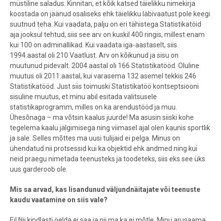
müstiline saladus. Kinnitan, et kõik katsed täielikku nimekirja
koostada on jäänud osaliseks ehk täielikku läbivaatust pole keegi
suutnud teha. Kui vaadata, palju on eri tähistega Statistikatöid
aja jooksul tehtud, siis see arv on kuskil 400 ringis, millest enam
kui 100 on adminallikad. Kui vaadata iga-aastaselt, siis
1994.aastal oli 210 Vaatlust. Arv on kõikunud ja sisu on
muutunud pidevalt. 2004.aastal oli 166 Statistikatööd. Oluline
muutus oli 2011.aastal, kui varasema 132 asemel tekkis 246
Statistikatööd. Just siis toimuski Statistikatöö kontseptsiooni
sisuline muutus, et minu abil esitada valitsusele
statistikaprogramm, milles on ka arendustööd ja muu.
Ühesõnaga – ma võtsin kaalus juurde! Ma asusin siiski kohe
tegelema kaalu jälgimisega ning viimasel ajal olen kaunis sportlik
ja sale. Selles mõttes ma uusi tulijaid ei pelga. Minus on
ühendatud nii protsessid kui ka objektid ehk andmed ning kui
neid praegu nimetada teenusteks ja toodeteks, siis eks see üks
uus garderoob ole.
Mis sa arvad, kas lisandunud väljundnäitajate või teenuste
kaudu vaatamine on siis vale?
Ei! Nii kindlasti öelda ei saa ja nii ma ka ei mõtle. Minu arusaama