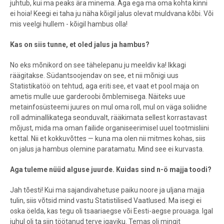
juhtub, kui ma peaks ära minema. Aga ega ma oma kohta kinni
ei hoia! Keegi ei taha ju näha kõigil jalus olevat muldvana kõbi. Või
mis veelgi hullem - kõigil hambus olla!
Kas on siis tunne, et oled jalus ja hambus?
No eks mõnikord on see tähelepanu ju meeldiv ka! Ikkagi
räägitakse. Südantsoojendav on see, et nii mõnigi uus
Statistikatöö on tehtud, aga eriti see, et vaat et pool maja on
ametis mulle uue garderoobi õmblemisega. Näiteks uue
metainfosüsteemi juures on mul oma roll, mul on väga soliidne
roll adminallikatega seonduvalt, rääkimata sellest korrastavast
mõjust, mida ma oman failide organiseerimisel uuel tootmisliini
kettal. Nii et kokkuvõttes — kuna ma olen nii mitmes kohas, siis
on jalus ja hambus olemine paratamatu. Mind see ei kurvasta.
Aga tuleme nüüd alguse juurde. Kuidas sind n-ö majja toodi?
Jah tõesti! Kui ma sajandivahetuse paiku noore ja uljana majja
tulin, siis võtsid mind vastu Statistilised Vaatlused. Ma isegi ei
oska öelda, kas tegu oli tsaariaegse või Eesti-aegse prouaga. Igal
juhul oli ta siin töötanud terve igaviku. Temas oli mingit