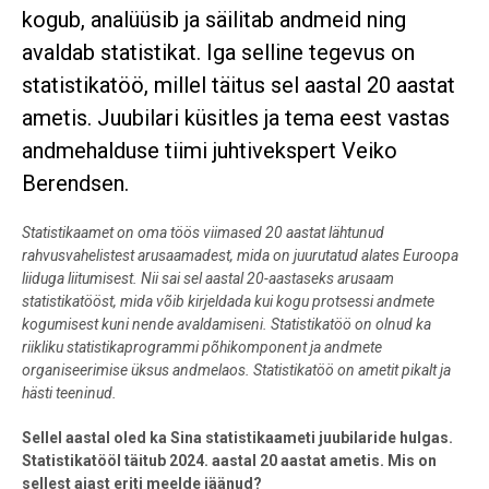
kogub, analüüsib ja säilitab andmeid ning
avaldab statistikat. Iga selline tegevus on
statistikatöö, millel täitus sel aastal 20 aastat
ametis. Juubilari küsitles ja tema eest vastas
andmehalduse tiimi juhtivekspert Veiko
Berendsen.
Statistikaamet on oma töös viimased 20 aastat lähtunud
rahvusvahelistest arusaamadest, mida on juurutatud alates Euroopa
liiduga liitumisest. Nii sai sel aastal 20-aastaseks arusaam
statistikatööst, mida võib kirjeldada kui kogu protsessi andmete
kogumisest kuni nende avaldamiseni. Statistikatöö on olnud ka
riikliku statistikaprogrammi põhikomponent ja andmete
organiseerimise üksus andmelaos. Statistikatöö on ametit pikalt ja
hästi teeninud.
Sellel aastal oled ka Sina statistikaameti juubilaride hulgas.
Statistikatööl täitub 2024. aastal 20 aastat ametis. Mis on
sellest ajast eriti meelde jäänud?