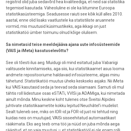
registrid olid juba sedavõrd hea kvaliteediga, et neid sai statistika
tegemisel kasutada. Väheoluline ei ole ka liitumine Euroopa
statistikasüsteemiga. Seadusesse raiuti see kõik küll alles 2010.
aastal, enne olid lisaks vaatlustele ka statistiliste aruannete
vormid, mis muutusid küsimustikeks, aga ikkagi on just
statistikatöö ümber toimunu olnud kõige olulisem.
Sa nimetasid teise meeldejääva ajana uute infosüsteemide
(VAIS ja iMeta) kasutuselevõttu?
See oli tõesti ilus aeg. Muidugi oli mind esitatud juba Vabariigi
valitsusele kinnitamiseks, aga siis, kui statistikaamet asus looma
andmete repositooriume haldavaid infosüsteeme, algas minu
tähetund. Statistikatöö muutus üheks keskseks asjaks. Nii iMeta
kui VAIS kasutasid seda ja teevad seda siiamaani. Samuti oli mul
tähtis roll liidestuse osas eSTATi, VVISi ja ADAMiga, kui nimetada
ainult mõnda. Minu keskne koht tulenes otse Šveitsi Alpides
juhtivate statistikaametite kokku lepitud Neuchâtel’i mudelist.
Sealt tuleneb see, miks on IOR-id ja FOR-id just nii tehtud ning
kuidas neis on muutujad, VAISi sisseehitatud automaatikast
rääkimata. Eks aeg teeb oma töö ja nüüd on juba mõnda aega
räägitud, et on vaja muutusi — et statistikatööl ei ole enam rolli,