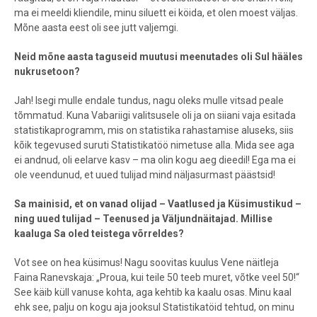
ma ei meeldi kliendile, minu siluett ei köida, et olen moest väljas.
Mõne aasta eest oli see jutt valjemgi.
Neid mõne aasta taguseid muutusi meenutades oli Sul hääles
nukrusetoon?
Jah! Isegi mulle endale tundus, nagu oleks mulle vitsad peale
tõmmatud. Kuna Vabariigi valitsusele oli ja on siiani vaja esitada
statistikaprogramm, mis on statistika rahastamise aluseks, siis
kõik tegevused suruti Statistikatöö nimetuse alla. Mida see aga
ei andnud, oli eelarve kasv – ma olin kogu aeg dieedil! Ega ma ei
ole veendunud, et uued tulijad mind näljasurmast päästsid!
Sa mainisid, et on vanad olijad – Vaatlused ja Küsimustikud –
ning uued tulijad – Teenused ja Väljundnäitajad. Millise
kaaluga Sa oled teistega võrreldes?
Vot see on hea küsimus! Nagu soovitas kuulus Vene näitleja
Faina Ranevskaja: „Proua, kui teile 50 teeb muret, võtke veel 50!“
See käib küll vanuse kohta, aga kehtib ka kaalu osas. Minu kaal
ehk see, palju on kogu aja jooksul Statistikatöid tehtud, on minu