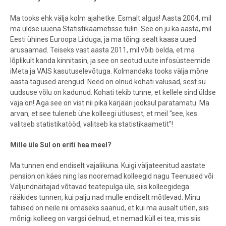
Ma tooks ehk välja kolm ajahetke. Esmalt algus! Aasta 2004, mil
ma üldse uuena Statistikaametisse tulin. See on ju ka aasta, mil
Eesti ühines Euroopa Liiduga, ja ma tõingi sealt kaasa uued
arusaamad. Teiseks vast aasta 2011, mil võib öelda, et ma
lõplikult kanda kinnitasin, ja see on seotud uute infosüsteemide
iMeta ja VAIS kasutuselevõtuga. Kolmandaks tooks välja mõne
aasta tagused arengud. Need on olnud kohati valusad, sest su
uudsuse võlu on kadunud. Kohati tekib tunne, et kellele sind üldse
vaja on! Aga see on vist nii pika karjääri jooksul paratamatu. Ma
arvan, et see tuleneb ühe kolleegi ütlusest, et meil "see, kes
valitseb statistikatööd, valitseb ka statistikaametit"!
Mille üle Sul on eriti hea meel?
Ma tunnen end endiselt vajalikuna. Kuigi väljateenitud aastate
pension on käes ning las nooremad kolleegid nagu Teenused või
Väljundnäitajad võtavad teatepulga üle, siis kolleegidega
rääkides tunnen, kui palju nad mulle endiselt mõtlevad. Minu
tähised on neile nii omaseks saanud, et kui ma ausalt ütlen, siis
mõnigi kolleeg on vargsi öelnud, et nemad küll ei tea, mis siis