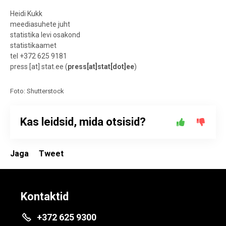
Heidi Kukk
meediasuhete juht
statistika levi osakond
statistikaamet
tel +372 625 9181
press
[at]
stat.ee
(
press[at]stat[dot]ee
)
Foto: Shutterstock
Kas leidsid, mida otsisid?
Jaga
Tweet
Kontaktid
+372 625 9300