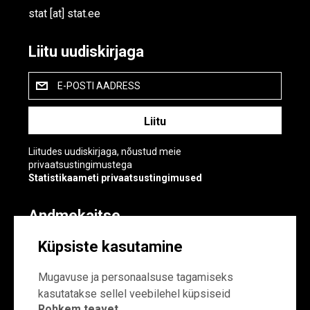
stat
[at]
stat.ee
Liitu uudiskirjaga
E-POSTI AADRESS
Liitudes uudiskirjaga, nõustud meie
privaatsustingimustega
Statistikaameti privaatsustingimused
Andmekaitse
Andmekaitse
Küpsiste kasutamine
Küpsiste sätted
Mugavuse ja personaalsuse tagamiseks
kasutatakse sellel veebilehel küpsiseid
Rohkem teavet