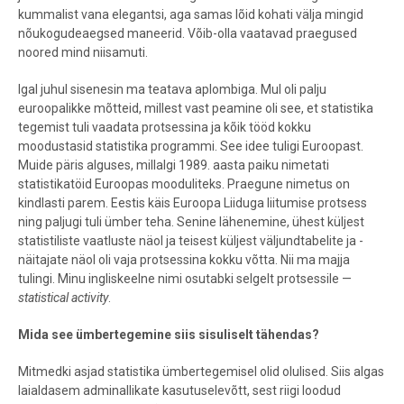
kummalist vana elegantsi, aga samas lõid kohati välja mingid
nõukogudeaegsed maneerid. Võib-olla vaatavad praegused
noored mind niisamuti.
Igal juhul sisenesin ma teatava aplombiga. Mul oli palju
euroopalikke mõtteid, millest vast peamine oli see, et statistika
tegemist tuli vaadata protsessina ja kõik tööd kokku
moodustasid statistika programmi. See idee tuligi Euroopast.
Muide päris alguses, millalgi 1989. aasta paiku nimetati
statistikatöid Euroopas mooduliteks. Praegune nimetus on
kindlasti parem. Eestis käis Euroopa Liiduga liitumise protsess
ning paljugi tuli ümber teha. Senine lähenemine, ühest küljest
statistiliste vaatluste näol ja teisest küljest väljundtabelite ja -
näitajate näol oli vaja protsessina kokku võtta. Nii ma majja
tulingi. Minu ingliskeelne nimi osutabki selgelt protsessile —
statistical activity
.
Mida see ümbertegemine siis sisuliselt tähendas?
Mitmedki asjad statistika ümbertegemisel olid olulised. Siis algas
laialdasem adminallikate kasutuselevõtt, sest riigi loodud