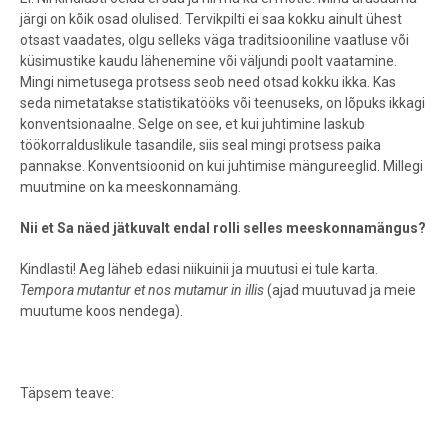
järgi on kõik osad olulised. Tervikpilti ei saa kokku ainult ühest
otsast vaadates, olgu selleks väga traditsiooniline vaatluse või
küsimustike kaudu lähenemine või väljundi poolt vaatamine.
Mingi nimetusega protsess seob need otsad kokku ikka. Kas
seda nimetatakse statistikatööks või teenuseks, on lõpuks ikkagi
konventsionaalne. Selge on see, et kui juhtimine laskub
töökorralduslikule tasandile, siis seal mingi protsess paika
pannakse. Konventsioonid on kui juhtimise mängureeglid. Millegi
muutmine on ka meeskonnamäng.
Nii et Sa näed jätkuvalt endal rolli selles meeskonnamängus?
Kindlasti! Aeg läheb edasi niikuinii ja muutusi ei tule karta.
Tempora mutantur et nos mutamur in illis
(ajad muutuvad ja meie
muutume koos nendega).
Täpsem teave: