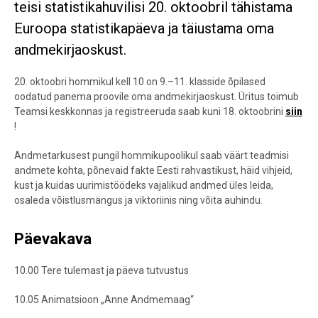
teisi statistikahuvilisi 20. oktoobril tähistama
Euroopa statistikapäeva ja täiustama oma
andmekirjaoskust.
20. oktoobri hommikul kell 10 on 9.–11. klasside õpilased
oodatud panema proovile oma andmekirjaoskust. Üritus toimub
Teamsi keskkonnas ja registreeruda saab kuni 18. oktoobrini
siin
!
Andmetarkusest pungil hommikupoolikul saab väärt teadmisi
andmete kohta, põnevaid fakte Eesti rahvastikust, häid vihjeid,
kust ja kuidas uurimistöödeks vajalikud andmed üles leida,
osaleda võistlusmängus ja viktoriinis ning võita auhindu.
Päevakava
10.00 Tere tulemast ja päeva tutvustus
10.05 Animatsioon „Anne Andmemaag“