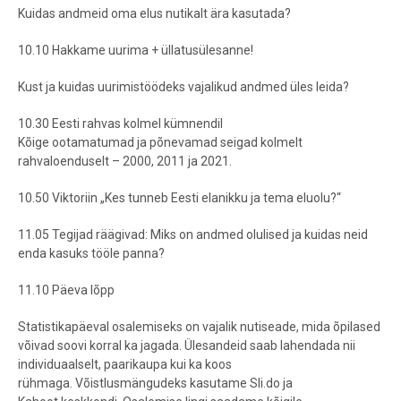
Kuidas andmeid oma elus nutikalt ära kasutada?
10.10 Hakkame uurima + üllatusülesanne!
Kust ja kuidas uurimistöödeks vajalikud andmed üles leida?
10.30 Eesti rahvas kolmel kümnendil
Kõige ootamatumad ja põnevamad seigad kolmelt
rahvaloenduselt – 2000, 2011 ja 2021.
10.50 Viktoriin „Kes tunneb Eesti elanikku ja tema eluolu?“
11.05 Tegijad räägivad: Miks on andmed olulised ja kuidas neid
enda kasuks tööle panna?
11.10 Päeva lõpp
Statistikapäeval osalemiseks on vajalik nutiseade, mida õpilased
võivad soovi korral ka jagada. Ülesandeid saab lahendada nii
individuaalselt, paarikaupa kui ka koos
rühmaga. Võistlusmängudeks kasutame Sli.do ja