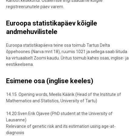
Kahoot keskkondi. Osalemise lingi saadame kõigile
registreerunutele päev varem.
Euroopa statistikapäev kõigile
andmehuvilistele
Euroopa statistikapäeva teine osa toimub Tartus Delta
õppehoones (Narva mnt 18), ruumis 1021 ja sellega saab liituda
ka virtuaalselt Zoomi kaudu. Üritus toimub kahes osas, inglise- ja
eestikeelsena.
Esimene osa (inglise keeles)
14.15 Opening words, Meelis Käärik (Head of the Institute of
Mathematics and Statistics, University of Tartu)
14.20 Sven Erik Ojavee (PhD student at the University of
Lausanne)
Relevance of genetic risk and its estimation using age-at-
diagnosis