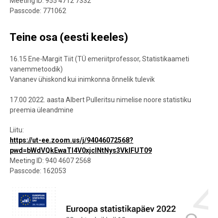
Meeting ID: 955 4712 7332
Passcode: 771062
Teine osa (eesti keeles)
16.15 Ene-Margit Tiit (TÜ emeriitprofessor, Statistikaameti
vanemmetoodik)
Vananev ühiskond kui inimkonna õnnelik tulevik
17.00 2022. aasta Albert Pulleritsu nimelise noore statistiku
preemia üleandmine
Liitu:
https://ut-ee.zoom.us/j/94046072568?
pwd=bWdVQkEwaTl4V0xjclNtNys3VklFUT09
Meeting ID: 940 4607 2568
Passcode: 162053