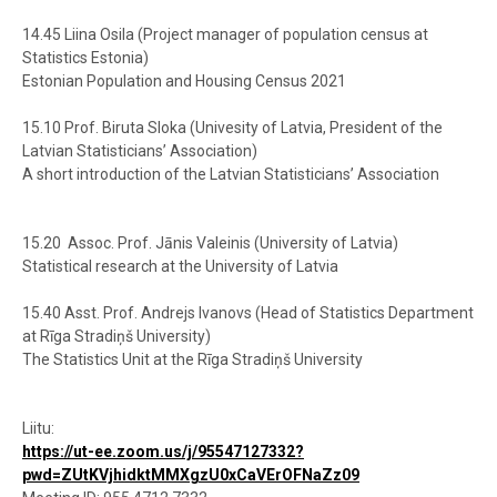
14.45 Liina Osila (Project manager of population census at
Statistics Estonia)
Estonian Population and Housing Census 2021
15.10 Prof. Biruta Sloka (Univesity of Latvia, President of the
Latvian Statisticians’ Association)
A short introduction of the Latvian Statisticians’ Association
15.20 Assoc. Prof. Jānis Valeinis (University of Latvia)
Statistical research at the University of Latvia
15.40 Asst. Prof. Andrejs Ivanovs (Head of Statistics Department
at Rīga Stradiņš University)
The Statistics Unit at the Rīga Stradiņš University
Liitu:
https://ut-ee.zoom.us/j/95547127332?
pwd=ZUtKVjhidktMMXgzU0xCaVErOFNaZz09