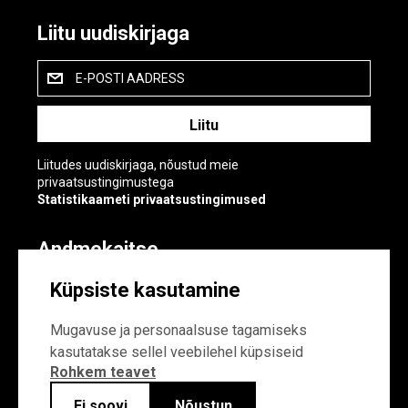
Liitu uudiskirjaga
E-POSTI AADRESS
Liitudes uudiskirjaga, nõustud meie
privaatsustingimustega
Statistikaameti privaatsustingimused
Andmekaitse
Andmekaitse
Küpsiste kasutamine
Küpsiste sätted
Mugavuse ja personaalsuse tagamiseks
kasutatakse sellel veebilehel küpsiseid
Rohkem teavet
Ei soovi
Nõustun