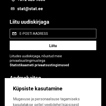
stat@stat.ee
Liitu uudiskirjaga
E-POSTI AADRESS
Liitudes uudiskirjaga, nõustud meie
privaatsustingimustega
Statistikaameti privaatsustingimused
Andmekaitse
Andmekaitse
Küpsiste kasutamine
Küpsiste sätted
Mugavuse ja personaalsuse tagamiseks
kasutatakse sellel veebilehel küpsiseid