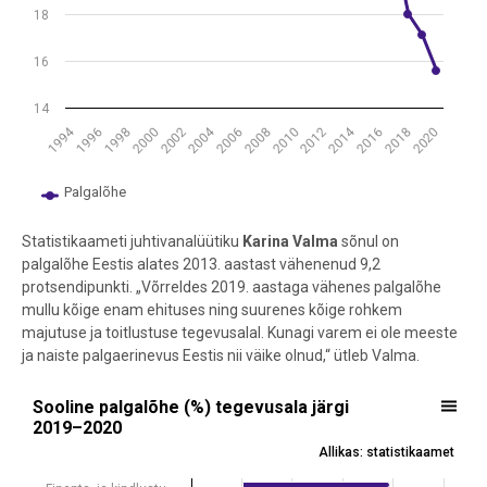
18
16
14
2014
2004
1994
1998
2016
2006
1996
2012
2002
2020
2010
2000
2018
2008
Palgalõhe
End of interactive chart.
Statistikaameti juhtivanalüütiku
Karina Valma
sõnul on
palgalõhe Eestis alates 2013. aastast vähenenud 9,2
protsendipunkti. „Võrreldes 2019. aastaga vähenes palgalõhe
mullu kõige enam ehituses ning suurenes kõige rohkem
majutuse ja toitlustuse tegevusalal. Kunagi varem ei ole meeste
ja naiste palgaerinevus Eestis nii väike olnud,“ ütleb Valma.
Sooline palgalõhe (%) tegevusala järgi 2019–2020
Sooline palgalõhe (%) tegevusala järgi
2019–2020
Bar chart with 2 data series.
Allikas: statistikaamet
Allikas: statistikaamet