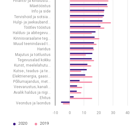
View as data table, Sooline palgalõhe (%) tegevusala järgi 2019–2
Finants- ja kindlustu…
Mäetööstus
The chart has 1 X axis displaying .
Info ja side
The chart has 1 Y axis displaying values. Data ranges from -6.2 to 29
Tervishoid ja sotsia…
Hulgi- ja jaekauband…
Töötlev tööstus
Haldus- ja abitegevu…
Kinnisvaraalane teg…
Muud teenindavad t…
Haridus
Majutus ja toitlustus
Tegevusalad kokku
Kunst, meelelahutu…
Kutse-, teadus- ja te…
Elektrienergia, gaasi…
Põllumajandus, met…
Veevarustus; kanali…
Avalik haldus ja riigi…
Ehitus
Veondus ja laondus
-10
0
10
20
30
40
2020
2019
End of interactive chart.