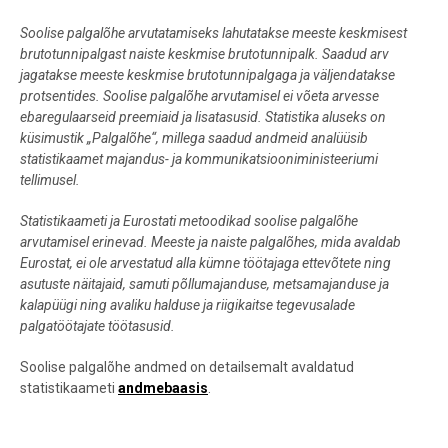
Soolise palgalõhe arvutatamiseks lahutatakse meeste keskmisest
brutotunnipalgast naiste keskmise brutotunnipalk. Saadud arv
jagatakse meeste keskmise brutotunnipalgaga ja väljendatakse
protsentides. Soolise palgalõhe arvutamisel ei võeta arvesse
ebaregulaarseid preemiaid ja lisatasusid. Statistika aluseks on
küsimustik „Palgalõhe“, millega saadud andmeid analüüsib
statistikaamet majandus- ja kommunikatsiooniministeeriumi
tellimusel.
Statistikaameti ja Eurostati metoodikad soolise palgalõhe
arvutamisel erinevad. Meeste ja naiste palgalõhes, mida avaldab
Eurostat, ei ole arvestatud alla kümne töötajaga ettevõtete ning
asutuste näitajaid, samuti põllumajanduse, metsamajanduse ja
kalapüügi ning avaliku halduse ja riigikaitse tegevusalade
palgatöötajate töötasusid.
Soolise palgalõhe andmed on detailsemalt avaldatud
statistikaameti
andmebaasis
.