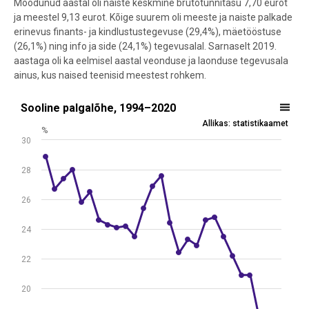
Möödunud aastal oli naiste keskmine brutotunnitasu 7,70 eurot
ja meestel 9,13 eurot. Kõige suurem oli meeste ja naiste palkade
erinevus finants- ja kindlustustegevuse (29,4%), mäetööstuse
(26,1%) ning info ja side (24,1%) tegevusalal. Sarnaselt 2019.
aastaga oli ka eelmisel aastal veonduse ja laonduse tegevusala
ainus, kus naised teenisid meestest rohkem.
Sooline palgalõhe, 1994–2020
Sooline palgalõhe, 1994–2020
Allikas: statistikaamet
Line chart with 27 data points.
%
30
Allikas: statistikaamet
View as data table, Sooline palgalõhe, 1994–2020
28
The chart has 1 X axis displaying .
The chart has 1 Y axis displaying %. Data ranges from 15.6 to 28.9.
26
24
22
20