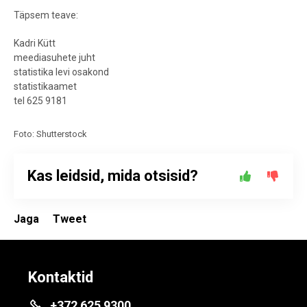
Täpsem teave:
Kadri Kütt
meediasuhete juht
statistika levi osakond
statistikaamet
tel 625 9181
Foto: Shutterstock
Kas leidsid, mida otsisid?
Jaga
Tweet
Kontaktid
+372 625 9300