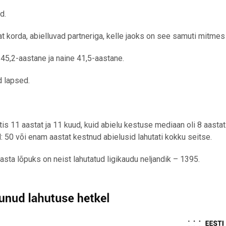
ud.
t korda, abielluvad partneriga, kelle jaoks on see samuti mitmes 
5,2-aastane ja naine 41,5-aastane.
d lapsed.
tis 11 aastat ja 11 kuud, kuid abielu kestuse mediaan oli 8 aastat
50 või enam aastat kestnud abielusid lahutati kokku seitse.
asta lõpuks on neist lahutatud ligikaudu neljandik – 1395.