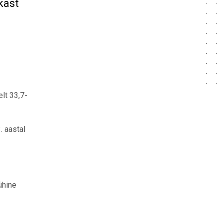
kast
lt 33,7-
. aastal
ühine