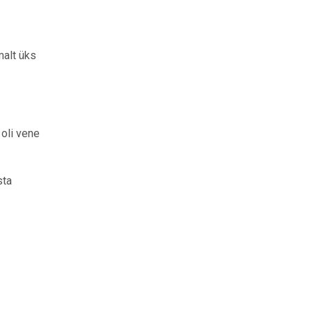
malt üks
 oli vene
sta