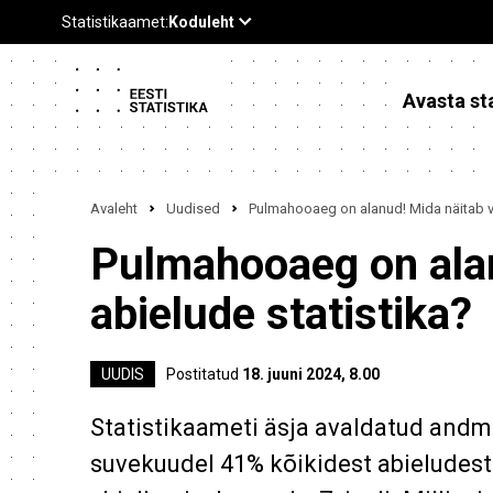
Avasta sta
Avaleht
Uudised
Pulmahooaeg on alanud! Mida näitab vä
Pulmahooaeg on alan
abielude statistika?
UUDIS
Postitatud
18. juuni 2024, 8.00
Statistikaameti äsja avaldatud andme
suvekuudel 41% kõikidest abieludest