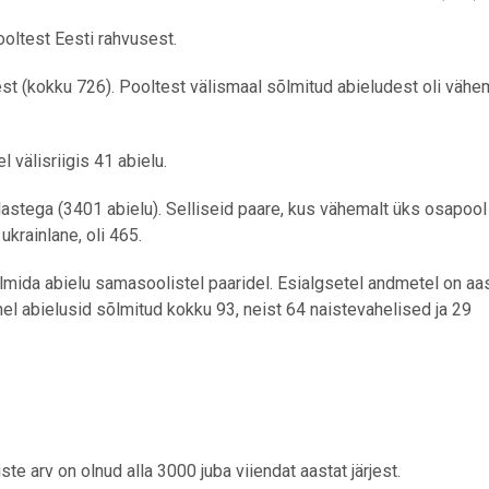
ooltest Eesti rahvusest.
st (kokku 726). Pooltest välismaal sõlmitud abieludest oli vähe
 välisriigis 41 abielu.
astega (3401 abielu). Selliseid paare, kus vähemalt üks osapool
ukrainlane, oli 465.
õlmida abielu samasoolistel paaridel. Esialgsetel andmetel on aa
l abielusid sõlmitud kokku 93, neist 64 naistevahelised ja 29
ste arv on olnud alla 3000 juba viiendat aastat järjest.