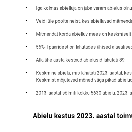
Iga kolmas abielluja on juba varem abielus oln
Veidi üle poolte neist, kes abielluvad mitmenda
Mitmendat korda abielluv mees on keskmiselt 4
56%-l paaridest on lahutades ühised alaealise
Alla ühe aasta kestnud abielusid lahutati 89.
Keskmine abielu, mis lahutati 2023. aastal, kes
Keskmist mõjutavad mõned väga pikad abielud: 
2013. aastal sõlmiti kokku 5630 abielu. 2023. a