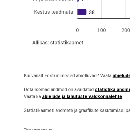
Kui vanalt Eesti inimesed abielluvad? Vaata
abielud
Detailsemad andmed on avaldatud
statistika andm
Vaata ka
abielude ja lahutuste valdkonnalehte
.
Statistikaameti andmete ja graafikute kasutamisel pal