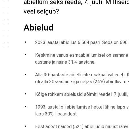
abiellumiseks reede, 7. juuli. Millise
veel selgub?
Abielud
2023. aastal abiellus 6 504 paari. Seda on 696
Keskmine vanus esmaabiellumisel on sarnane v
aastane ja naine 31,4-aastane.
Alla 30-aastaste abiellujate osakaal väheneb. K
oli alla 30-aastane iga neljas (24%) abielluv me
Kõige rohkem abielusid sõlmiti reedel, 7. juulil,
1993. aastal oli abiellumise hetkel ühine laps
laps 30%-l paaridest.
Eestlasest naised (521) abiellusid muust rah