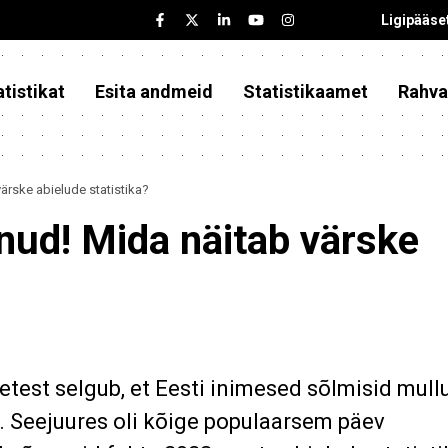
Ligipääse
tistikat
Esita andmeid
Statistikaamet
Rahva
rske abielude statistika?
ud! Mida näitab värske
test selgub, et Eesti inimesed sõlmisid mull
. Seejuures oli kõige populaarsem päev