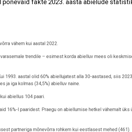
id põnevaid fakte 2023. aasta abielude statisti
 võrra vähem kui aastal 2022.
arasemale trendile – esimest korda abielluv mees oli keskmise
ui 1993. aastal olid 60% abiellujatest alla 30-aastased, siis 2023
es ja iga kolmas (34,5%) abielluv naine.
 kui abiellus 104 paari.
 vaid 16%-l paaridest. Praegu on abiellumise hetkel vähemalt üks 
vusest partneriga mõnevõrra rohkem kui eestlasest mehed (461).