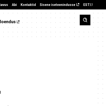
tavus
Abi
Kontaktid
Sisene iseteenindusse
EST
ENG
loendus
u