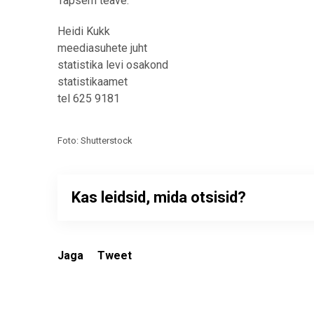
Täpsem teave:
Heidi Kukk
meediasuhete juht
statistika levi osakond
statistikaamet
tel 625 9181
Foto: Shutterstock
Kas leidsid, mida otsisid?
Jaga
Tweet