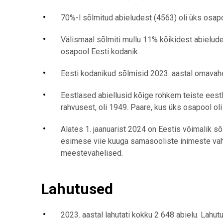
70%-l sõlmitud abieludest (4563) oli üks osap
Välismaal sõlmiti mullu 11% kõikidest abielude
osapool Eesti kodanik.
Eesti kodanikud sõlmisid 2023. aastal omavahel
Eestlased abiellusid kõige rohkem teiste eestl
rahvusest, oli 1949. Paare, kus üks osapool oli 
Alates 1. jaanuarist 2024 on Eestis võimalik s
esimese viie kuuga samasooliste inimeste vahe
meestevahelised.
Lahutused
2023. aastal lahutati kokku 2 648 abielu. Lahutu