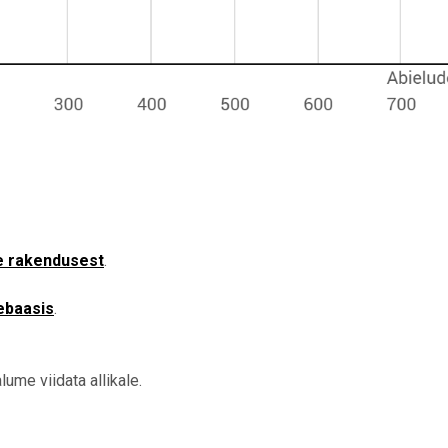
e rakendusest
.
ebaasis
.
ume viidata allikale.