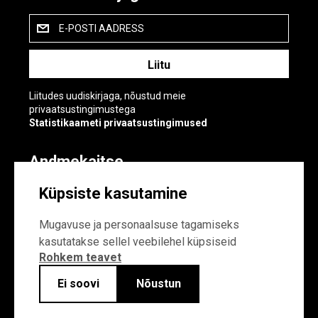
E-POSTI AADRESS
Liitudes uudiskirjaga, nõustud meie
privaatsustingimustega
Statistikaameti privaatsustingimused
Andmekaitse
Andmekaitse
Küpsiste kasutamine
Küpsiste sätted
Mugavuse ja personaalsuse tagamiseks
kasutatakse sellel veebilehel küpsiseid
Rohkem teavet
Ei soovi
Nõustun