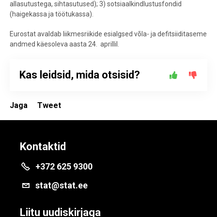
allasutustega, sihtasutused); 3) sotsiaalkindlustusfondid
(haigekassa ja töötukassa).
Eurostat avaldab liikmesriikide esialgsed võla- ja defitsiiditaseme
andmed käesoleva aasta 24. aprillil.
Kas leidsid, mida otsisid?
Jaga
Tweet
Kontaktid
+372 625 9300
stat@stat.ee
Liitu uudiskirjaga