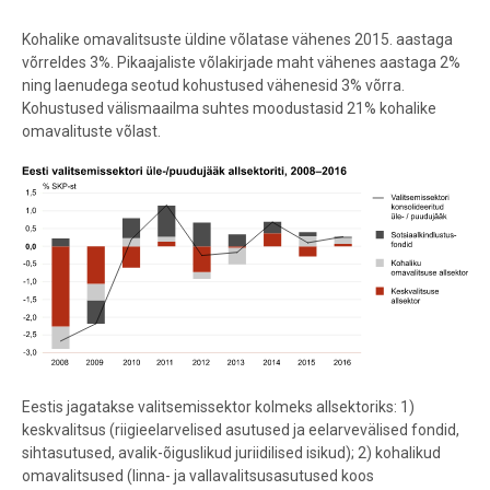
Kohalike omavalitsuste üldine võlatase vähenes 2015. aastaga
võrreldes 3%. Pikaajaliste võlakirjade maht vähenes aastaga 2%
ning laenudega seotud kohustused vähenesid 3% võrra.
Kohustused välismaailma suhtes moodustasid 21% kohalike
omavalituste võlast.
Eestis jagatakse valitsemissektor kolmeks allsektoriks: 1)
keskvalitsus (riigieelarvelised asutused ja eelarvevälised fondid,
sihtasutused, avalik-õiguslikud juriidilised isikud); 2) kohalikud
omavalitsused (linna- ja vallavalitsusasutused koos