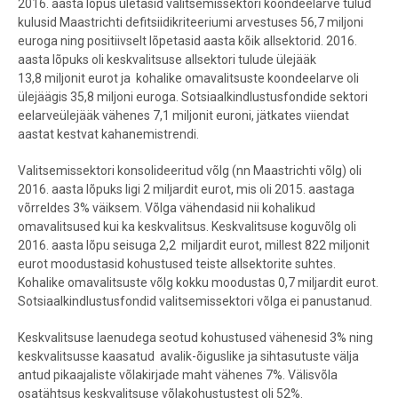
2016. aasta lõpus ületasid valitsemissektori koondeelarve tulud
kulusid Maastrichti defitsiidikriteeriumi arvestuses 56,7 miljoni
euroga ning positiivselt lõpetasid aasta kõik allsektorid. 2016.
aasta lõpuks oli keskvalitsuse allsektori tulude ülejääk
13,8 miljonit eurot ja kohalike omavalitsuste koondeelarve oli
ülejäägis 35,8 miljoni euroga. Sotsiaalkindlustusfondide sektori
eelarveülejääk vähenes 7,1 miljonit euroni, jätkates viiendat
aastat kestvat kahanemistrendi.
Valitsemissektori konsolideeritud võlg (nn Maastrichti võlg) oli
2016. aasta lõpuks ligi 2 miljardit eurot, mis oli 2015. aastaga
võrreldes 3% väiksem. Võlga vähendasid nii kohalikud
omavalitsused kui ka keskvalitsus. Keskvalitsuse koguvõlg oli
2016. aasta lõpu seisuga 2,2 miljardit eurot, millest 822 miljonit
eurot moodustasid kohustused teiste allsektorite suhtes.
Kohalike omavalitsuste võlg kokku moodustas 0,7 miljardit eurot.
Sotsiaalkindlustusfondid valitsemissektori võlga ei panustanud.
Keskvalitsuse laenudega seotud kohustused vähenesid 3% ning
keskvalitsusse kaasatud avalik-õiguslike ja sihtasutuste välja
antud pikaajaliste võlakirjade maht vähenes 7%. Välisvõla
osatähtsus keskvalitsuse võlakohustustest oli 52%.