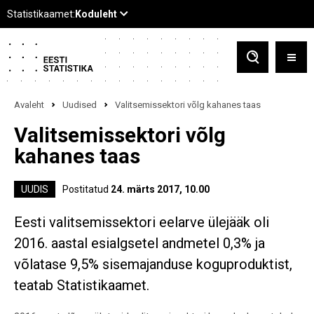
Avaleht
Uudised
Valitsemissektori võlg kahanes taas
Valitsemissektori võlg
kahanes taas
UUDIS
Postitatud
24. märts 2017, 10.00
Eesti valitsemissektori eelarve ülejääk oli
2016. aastal esialgsetel andmetel 0,3% ja
võlatase 9,5% sisemajanduse koguproduktist,
teatab Statistikaamet.