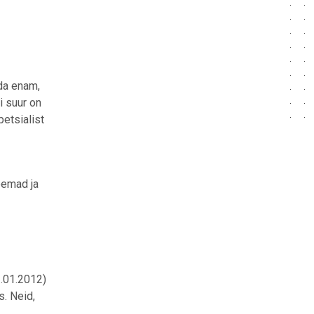
eda enam,
i suur on
petsialist
Teemad ja
1.01.2012)
s. Neid,