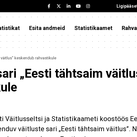
Ligipääse
tistikat
Esita andmeid
Statistikaamet
Rahva
im väitlus” keskendub rahvastikule
sari „Eesti tähtsaim väitlu
ule
i Väitlusseltsi ja Statistikaameti koostöös Ee
duv väitluste sari „Eesti tähtsaim väitlus”. 