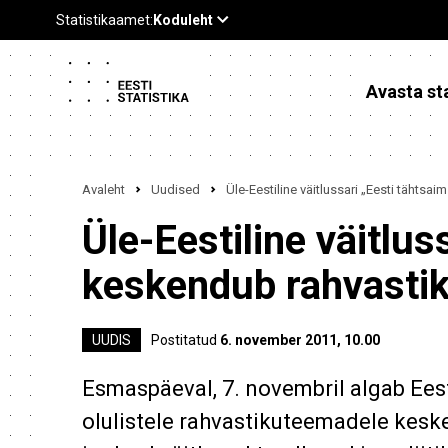
Avasta sta
Avaleht
Uudised
Üle-Eestiline väitlussari „Eesti tähtsa
Üle-Eestiline väitlus
keskendub rahvastik
UUDIS
Postitatud
6. november 2011, 10.00
Esmaspäeval, 7. novembril algab Eest
olulistele rahvastikuteemadele kesken