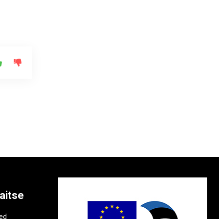
aitse
e
ted