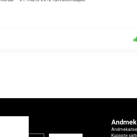
ga
Andmek
Andmekaits
Küpsiste sät