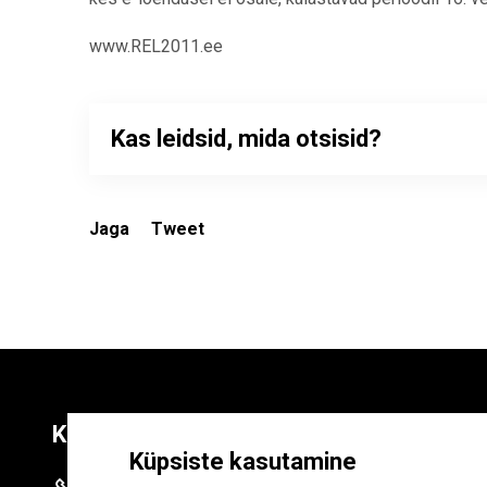
www.REL2011.ee
Kas leidsid, mida otsisid?
Jaga
Tweet
Kontaktid
Liitu uudiskirja
Küpsiste kasutamine