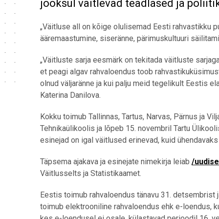
jooksul väitlevad teadlased ja poliit
„Väitluse all on kõige olulisemad Eesti rahvastikk
ääremaastumine, siseränne, pärimuskultuuri säilitamin
„Väitluste sarja eesmärk on tekitada väitluste sarja
et peagi algav rahvaloendus toob rahvastikuküsimuste
olnud väljaränne ja kui palju meid tegelikult Eestis 
Katerina Danilova.
Kokku toimub Tallinnas, Tartus, Narvas, Pärnus ja Vilj
Tehnikaülikoolis ja lõpeb 15. novembril Tartu Ülikool
esinejad on igal väitlused erinevad, kuid ühendavaks
Täpsema ajakava ja esinejate nimekirja leiab
/uudise
Väitlusselts ja Statistikaamet.
Eestis toimub rahvaloendus tänavu 31. detsembrist 
toimub elektrooniline rahvaloendus ehk e-loendus, ku
kes e-loendusel ei osale, külastavad perioodil 16. v