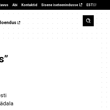
tavus
Abi
Kontaktid
Sisene iseteenindusse
EST
ENG
loendus
s”
sti
Nädala