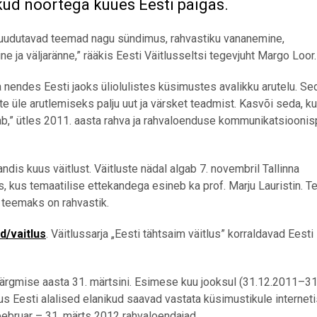
ikud noortega kuues Eesti paigas.
u puudutavad teemad nagu sündimus, rahvastiku vananemine,
e ja väljaränne,” rääkis Eesti Väitlusseltsi tegevjuht Margo Loor.
ga nendes Eesti jaoks üliolulistes küsimustes avalikku arutelu. S
 üle arutlemiseks palju uut ja värsket teadmist. Kasvõi seda, ku
elab,” ütles 2011. aasta rahva ja rahvaloenduse kommunikatsioonis
andis kuus väitlust. Väitluste nädal algab 7. novembril Tallinna
is, kus temaatilise ettekandega esineb ka prof. Marju Lauristin. 
 teemaks on rahvastik.
d/vaitlus
. Väitlussarja „Eesti tähtsaim väitlus” korraldavad Eesti
järgmise aasta 31. märtsini. Esimese kuu jooksul (31.12.2011–3
s Eesti alalised elanikud saavad vastata küsimustikule interneti
eebruar – 31. märts 2012 rahvaloendajad.