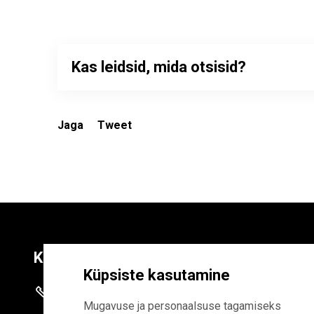
Kas leidsid, mida otsisid?
Jaga
Tweet
Kontaktid
Liitu uudiskirja
Küpsiste kasutamine
+372 625 9300
E-POSTI AADR
Mugavuse ja personaalsuse tagamiseks