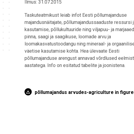
Ilmus: 31.07.2015
Taskuteatmikust leiab infot Eesti põllumajanduse
majandusnäitajate, põllumajandussaaduste ressursi j
kasutamise, põllukultuuride ning viljapuu- ja marjaae
pinna, saagi ja saagikuse, loomade arvu ja
loomakasvatustoodangu ning mineraal- ja orgaanilis
väetise kasutamise kohta. Hea ülevaate Eesti
põllumajanduse arengust annavad võrdlused eelmis
aastatega. Info on esitatud tabelite ja joonistena.
põllumajandus arvudes-agriculture in figur