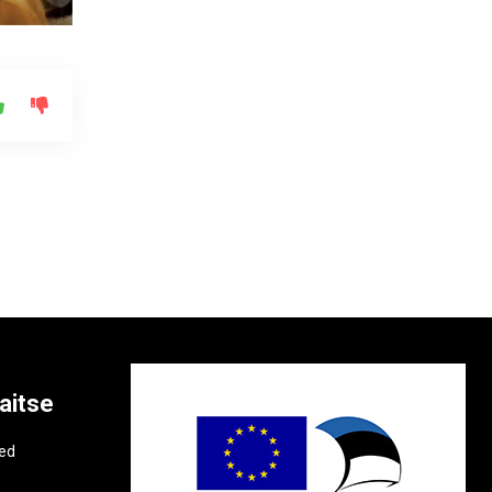
aitse
e
ted