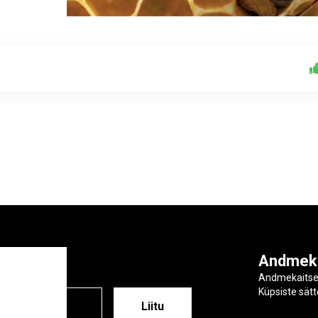
ga
Andmek
Andmekaits
Küpsiste sät
ESS