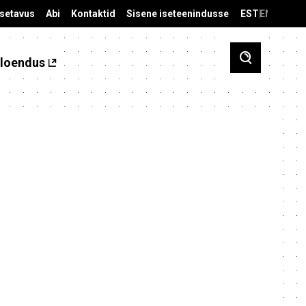
äsetavus
Abi
Kontaktid
Sisene iseteenindusse
EST
ENG
loendus