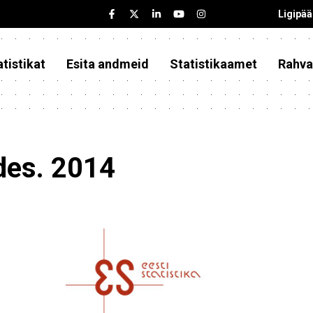
Ligipä
tistikat
Esita andmeid
Statistikaamet
Rahva
des. 2014