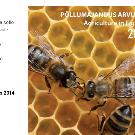
a selle
dade
e
te
es 2014