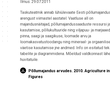
Ilmus: 29.07.2011
Taskuteatmik annab lühiülevaate Eesti põllumajandu
arengust viimastel aastatel. Vaatluse all on
majandusnäitajad, põllumajandussaaduste ressursi ja
kasutamise, põllukultuuride ning viljapuu- ja marjaae
pinna, saagi ja saagikuse, loomade arvu ja
loomakasvatustoodangu ning mineraal- ja orgaanilis
väetise kasutamise jne andmed. Info on esitatud tek
tabelite ja diagrammidena. Mõeldud valdkonnast läh
huvitatuile.
Põllumajandus arvudes. 2010. Agriculture in
Figures