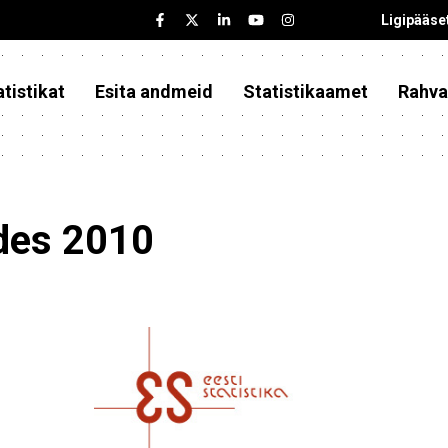
Ligipääse
tistikat
Esita andmeid
Statistikaamet
Rahva
des 2010