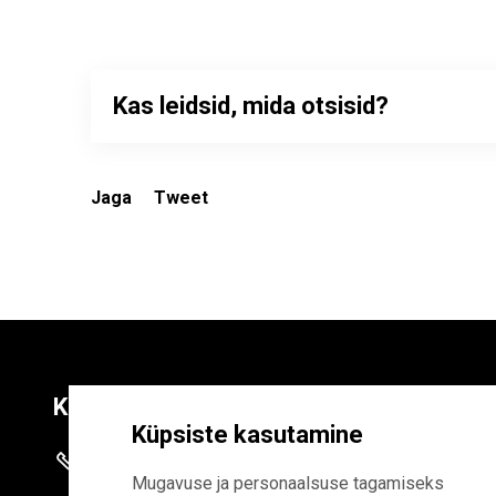
Kas leidsid, mida otsisid?
Jaga
Tweet
Kontaktid
Liitu uudiskirja
Küpsiste kasutamine
+372 625 9300
E-POSTI AADR
Mugavuse ja personaalsuse tagamiseks