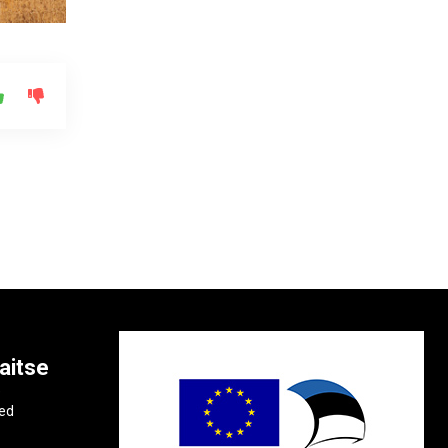
aitse
e
ted