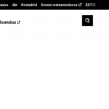
tavus
Abi
Kontaktid
Sisene iseteenindusse
EST
ENG
loendus