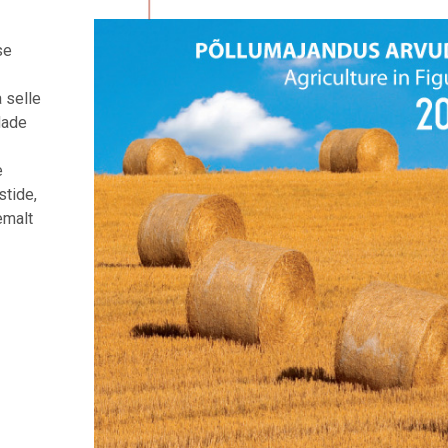
se
 selle
dade
e
stide,
emalt