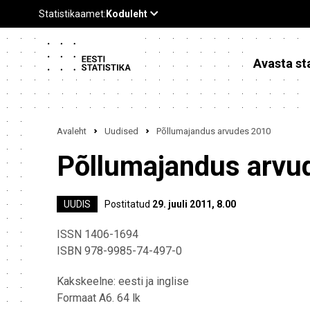
Avasta sta
Avaleht
Uudised
Põllumajandus arvudes 2010
Põllumajandus arvu
UUDIS
Postitatud
29. juuli 2011, 8.00
ISSN 1406-1694
ISBN 978-9985-74-497-0
Kakskeelne: eesti ja inglise
Formaat A6. 64 lk