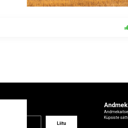
ga
Andmek
Andmekaits
Küpsiste sät
ESS