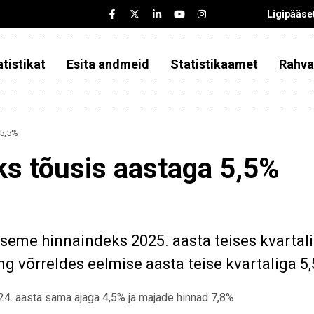
Ligipääse
tistikat
Esita andmeid
Statistikaamet
Rahva
 5,5%
s tõusis aastaga 5,5%
aseme hinnaindeks 2025. aasta teises kvartali
ng võrreldes eelmise aasta teise kvartaliga 5
024. aasta sama ajaga 4,5% ja majade hinnad 7,8%.