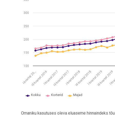
The chart has 1 X axis displaying .
The chart has 1 Y axis displaying values. Data range
300
250
200
150
100
I kvartal 2018
III kvartal 2017
I kvartal 2017
III kvartal 2016
I kvartal 20…
I kva
III kvartal 2019
I kvartal 2019
III kvartal 2018
Kokku
Korterid
Majad
End of interactive chart.
Omaniku kasutuses oleva eluaseme hinnaindeks tõusi