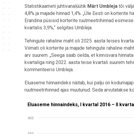
Statistikaameti juhtivanalüütik
Märt Umbleja
tõi välj
4,8% ja majade hinnad 1,4%. „Üle Eesti on korterite h
Erandina püsisid korterite ruutmeetrihinnad esimeses
kvartalis 3,9%,“ selgitas Umbleja.
Tehingute rahaline maht oli 2025. aasta teises kvartal
Viimati oli korterite ja majade tehingute rahaline mah
arv suurem. „Seega saab öelda, et kinnisvara hinnata
kvartaliga ning 2022. aasta teise kvartali suurem tehi
kommenteeris Umbleja.
Eluaseme hinnaindeks näitab, kui palju on kodumaja
ruutmeetrihinnad ajas muutunud. Seda arvutatakse kor
Eluaseme hinnaindeks, I kvartal 2016 – II kvartal 20
Line chart with 3 lines.
400
Allikas: statistikaamet
350