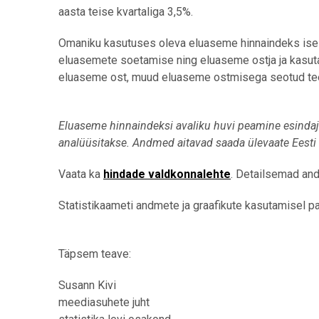
aasta teise kvartaliga 3,5%.
Omaniku kasutuses oleva eluaseme hinnaindeks ise
eluasemete soetamise ning eluaseme ostja ja kasuta
eluaseme ost, muud eluaseme ostmisega seotud tee
Eluaseme hinnaindeksi avaliku huvi peamine esindaj
analüüsitakse. Andmed aitavad saada ülevaate Eesti
Vaata ka
hindade valdkonnalehte
. Detailsemad an
Statistikaameti andmete ja graafikute kasutamisel pal
Täpsem teave:
Susann Kivi
meediasuhete juht