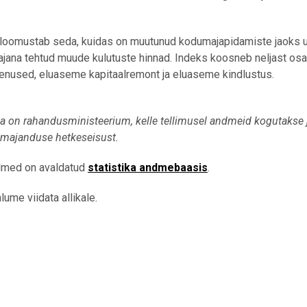
loomustab seda, kuidas on muutunud kodumajapidamiste jaoks 
jana tehtud muude kulutuste hinnad. Indeks koosneb neljast osa
nused, eluaseme kapitaalremont ja eluaseme kindlustus.
a on rahandusministeerium, kelle tellimusel andmeid kogutakse 
 majanduse hetkeseisust.
dmed on avaldatud
statistika andmebaasis
.
ume viidata allikale.