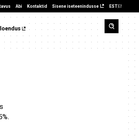
tavus
Abi
Kontaktid
Sisene iseteenindusse
EST
ENG
loendus
s
,5%.