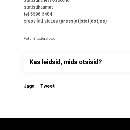
statistika levi osakond
statistikaamet
tel 5696 6484
press
[at]
stat.ee
(
press[at]stat[dot]ee
)
Foto: Shutterstock
Kas leidsid, mida otsisid?
Jaga
Tweet