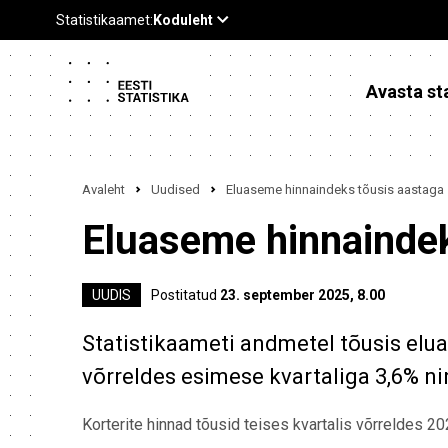
Avasta sta
Avaleht
Uudised
Eluaseme hinnaindeks tõusis aastaga
Eluaseme hinnaindek
UUDIS
Postitatud
23. september 2025, 8.00
Statistikaameti andmetel tõusis elu
võrreldes esimese kvartaliga 3,6% ni
Korterite hinnad tõusid teises kvartalis võrreldes 2