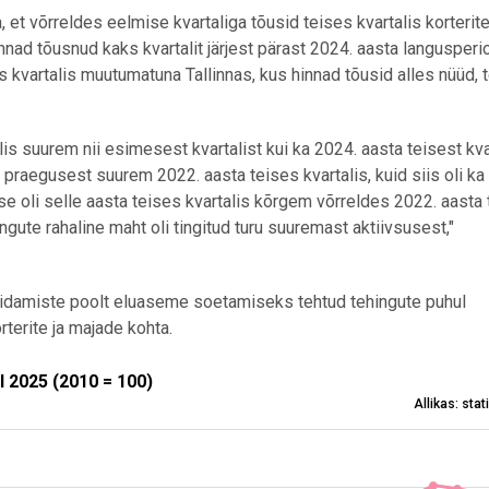
a, et võrreldes eelmise kvartaliga tõusid teises kvartalis korterit
innad tõusnud kaks kvartalit järjest pärast 2024. aasta langusperi
 kvartalis muutumatuna Tallinnas, kus hinnad tõusid alles nüüd, 
is suurem nii esimesest kvartalist kui ka 2024. aasta teisest kvar
t praegusest suurem 2022. aasta teises kvartalis, kuid siis oli ka
se oli selle aasta teises kvartalis kõrgem võrreldes 2022. aasta 
ngute rahaline maht oli tingitud turu suuremast aktiivsusest,"
pidamiste poolt eluaseme soetamiseks tehtud tehingute puhul
terite ja majade kohta.
25 (2010 = 100)
Eluaseme hinnaindeks, I kvartal 2016 – II kvartal 2025 (2010 = 100)
Allikas: sta
View as data table, Eluaseme hinnaindeks, I kvartal 2016 – II kvartal 2025 (2010 = 100)