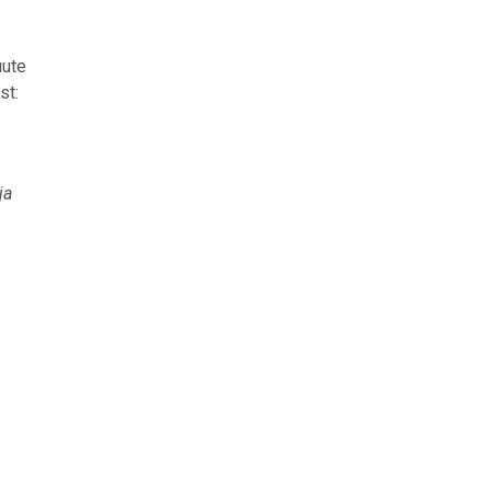
uute
st:
ja