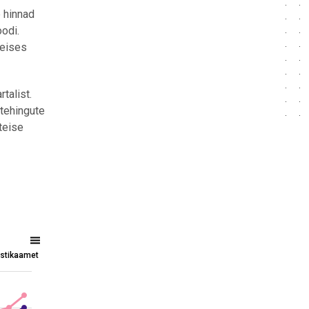
e hinnad
oodi.
teises
talist.
 tehingute
teise
tistikaamet