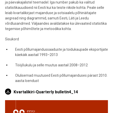
ja päevakajalistel teemadel. Iga number pakub ka valitud
statistikauudiseid nii Eesti kui ka teiste riikide kohta. Peale selle
leiab kvartalikirjast majanduse ja sotsiaalelu põhinäitajate
aegread ning diagrammid, samuti Eesti, Läti ja Leedu
võrdlusandmed. Väljaandes avaldatakse ka ülevaateid statistika
tegemise põhimõtete ja metoodika kohta.
Sisukord
Eesti põllumajandussaaduste ja toidukaupade eksportijate
käekäik aastail 1993–2013
Tööjõukulu ja selle muutus aastail 2008–2012
Olulisemad muutused Eesti põllumajanduses pärast 2010.
aasta loendust
Kvartalikiri-Quarterly bulletin4_14