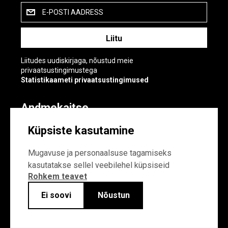
E-POSTI AADRESS
Liitudes uudiskirjaga, nõustud meie
privaatsustingimustega
Statistikaameti privaatsustingimused
Andmekaitse
Andmekaitse
Küpsiste kasutamine
Küpsiste sätted
Mugavuse ja personaalsuse tagamiseks
kasutatakse sellel veebilehel küpsiseid
Rohkem teavet
Ei soovi
Nõustun