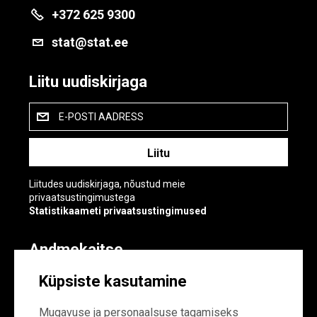
+372 625 9300
stat@stat.ee
Liitu uudiskirjaga
E-POSTI AADRESS
Liitudes uudiskirjaga, nõustud meie
privaatsustingimustega
Statistikaameti privaatsustingimused
Andmekaitse
Andmekaitse
Küpsiste kasutamine
Küpsiste sätted
Mugavuse ja personaalsuse tagamiseks