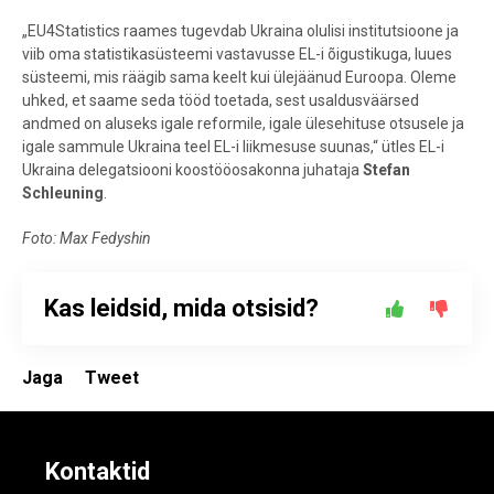
„EU4Statistics raames tugevdab Ukraina olulisi institutsioone ja
viib oma statistikasüsteemi vastavusse EL-i õigustikuga, luues
süsteemi, mis räägib sama keelt kui ülejäänud Euroopa. Oleme
uhked, et saame seda tööd toetada, sest usaldusväärsed
andmed on aluseks igale reformile, igale ülesehituse otsusele ja
igale sammule Ukraina teel EL-i liikmesuse suunas,“ ütles EL-i
Ukraina delegatsiooni koostööosakonna juhataja
Stefan
Schleuning
.
Foto: Max Fedyshin
Kas leidsid, mida otsisid?
Jaga
Tweet
Kontaktid