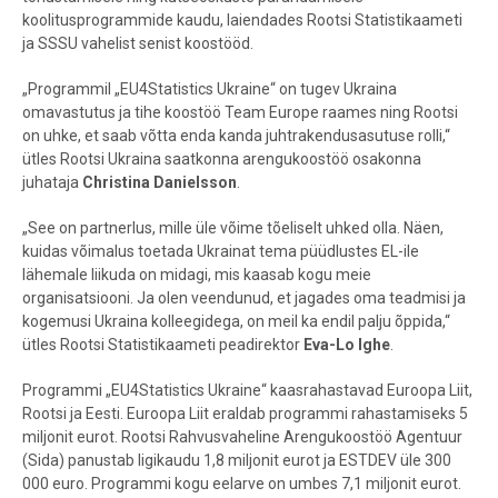
koolitusprogrammide kaudu, laiendades Rootsi Statistikaameti
ja SSSU vahelist senist koostööd.
„Programmil „EU4Statistics Ukraine“ on tugev Ukraina
omavastutus ja tihe koostöö Team Europe raames ning Rootsi
on uhke, et saab võtta enda kanda juhtrakendusasutuse rolli,“
ütles Rootsi Ukraina saatkonna arengukoostöö osakonna
juhataja
Christina Danielsson
.
„See on partnerlus, mille üle võime tõeliselt uhked olla. Näen,
kuidas võimalus toetada Ukrainat tema püüdlustes EL-ile
lähemale liikuda on midagi, mis kaasab kogu meie
organisatsiooni. Ja olen veendunud, et jagades oma teadmisi ja
kogemusi Ukraina kolleegidega, on meil ka endil palju õppida,“
ütles Rootsi Statistikaameti peadirektor
Eva-Lo Ighe
.
Programmi „EU4Statistics Ukraine“ kaasrahastavad Euroopa Liit,
Rootsi ja Eesti. Euroopa Liit eraldab programmi rahastamiseks 5
miljonit eurot. Rootsi Rahvusvaheline Arengukoostöö Agentuur
(Sida) panustab ligikaudu 1,8 miljonit eurot ja ESTDEV üle 300
000 euro. Programmi kogu eelarve on umbes 7,1 miljonit eurot.