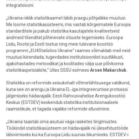
integratsiooni.
„Ukraina riiklik statistikaamet läbib praegu põhjalikke muutusi.
Me loome statistikasüsteemi, mis vastab kõrgeimatele Euroopa
standarditele ja pakub statistika kasutajatele kvaliteetseid
andmeid tõenditel põhinevate otsuste tegemiseks. Euroopa
Liidu, Rootsi ja Eesti toetus ning meie tulevane koostöö
programmi „EU4Statistics Ukraine“ raames võimaldab meil neid
muutusi kiirendada, tugevdades institutsioonilist suutlikkust,
ajakohastades metoodikat ja koolitades välja uue põlvkonna
statistikaspetsialiste,“ ütles SSSU esimees
Arsen Makarchuk
.
Statistika on reformide seisukohalt võtmetähtsusega valdkond,
kuna see on arengu ja Ukraina EL-iga integreerumise protsessi
jälgimiseks hädavajalik. Eesti Rahvusvahelise Arengukoostöö
Keskus (ESTDEV) keskendub statistika institutsionaalsele
raamistikule, et tagada vajalike reformide elluviimine.
„Ukraina taastab oma asutusi väga rasketes tingimustes.
Töökindel statistikasüsteem on hädavajalik nii ülesehitustööde
läbiviimiseks kui ka Euroopa Liidu suunas liikumiseks. ESTDEV-i