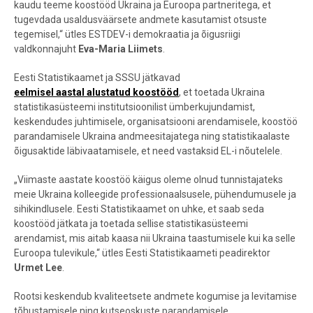
kaudu teeme koostööd Ukraina ja Euroopa partneritega, et
tugevdada usaldusväärsete andmete kasutamist otsuste
tegemisel,“ ütles ESTDEV-i demokraatia ja õigusriigi
valdkonnajuht
Eva-Maria Liimets
.
Eesti Statistikaamet ja SSSU jätkavad
eelmisel aastal alustatud koostööd
, et toetada Ukraina
statistikasüsteemi institutsioonilist ümberkujundamist,
keskendudes juhtimisele, organisatsiooni arendamisele, koostöö
parandamisele Ukraina andmeesitajatega ning statistikaalaste
õigusaktide läbivaatamisele, et need vastaksid EL-i nõutelele.
„Viimaste aastate koostöö käigus oleme olnud tunnistajateks
meie Ukraina kolleegide professionaalsusele, pühendumusele ja
sihikindlusele. Eesti Statistikaamet on uhke, et saab seda
koostööd jätkata ja toetada sellise statistikasüsteemi
arendamist, mis aitab kaasa nii Ukraina taastumisele kui ka selle
Euroopa tulevikule,“ ütles Eesti Statistikaameti peadirektor
Urmet Lee
.
Rootsi keskendub kvaliteetsete andmete kogumise ja levitamise
tõhustamisele ning kutseoskuste parandamisele