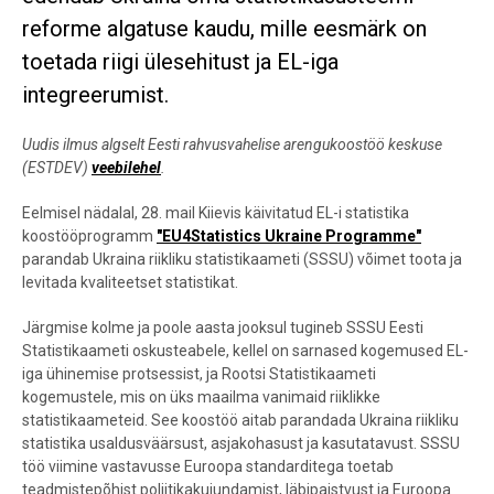
reforme algatuse kaudu, mille eesmärk on
toetada riigi ülesehitust ja EL-iga
integreerumist.
Uudis ilmus algselt Eesti rahvusvahelise arengukoostöö keskuse
(ESTDEV)
veebilehel
.
Eelmisel nädalal, 28. mail Kiievis käivitatud EL-i statistika
koostööprogramm
"EU4Statistics Ukraine Programme"
parandab Ukraina riikliku statistikaameti (SSSU) võimet toota ja
levitada kvaliteetset statistikat.
Järgmise kolme ja poole aasta jooksul tugineb SSSU Eesti
Statistikaameti oskusteabele, kellel on sarnased kogemused EL-
iga ühinemise protsessist, ja Rootsi Statistikaameti
kogemustele, mis on üks maailma vanimaid riiklikke
statistikaameteid. See koostöö aitab parandada Ukraina riikliku
statistika usaldusväärsust, asjakohasust ja kasutatavust. SSSU
töö viimine vastavusse Euroopa standarditega toetab
teadmistepõhist poliitikakujundamist, läbipaistvust ja Euroopa