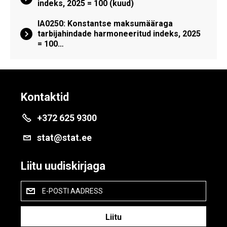
indeks, 2025 = 100 (kuud)
IA0250: Konstantse maksumääraga
tarbijahindade harmoneeritud indeks, 2025
= 100…
Kontaktid
+372 625 9300
stat@stat.ee
Liitu uudiskirjaga
E-POSTI AADRESS