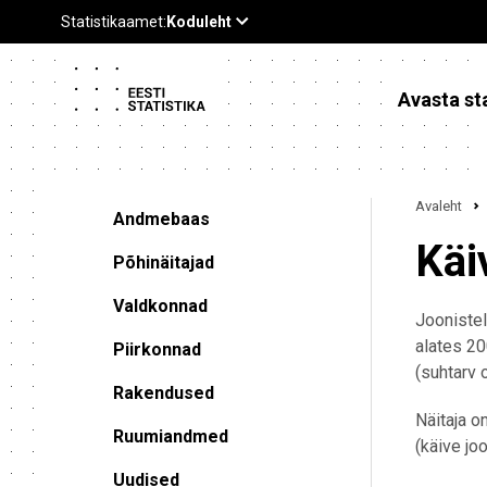
Avasta sta
Avaleht
Andmebaas
Käi
Põhinäitajad
Valdkonnad
Joonistel
alates 20
Piirkonnad
(suhtarv 
Rakendused
Näitaja o
Ruumiandmed
(käive jo
Uudised