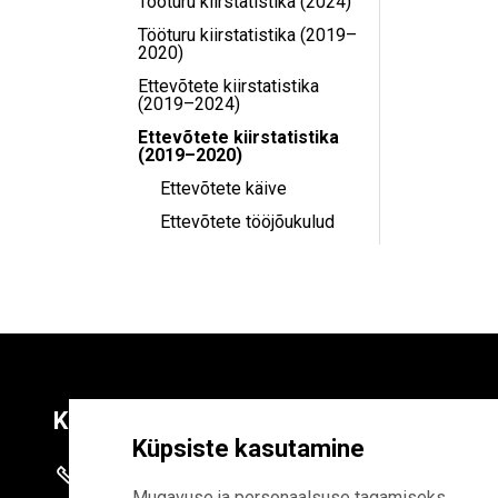
Tööturu kiirstatistika (2024)
Tööturu kiirstatistika (2019–
2020)
Ettevõtete kiirstatistika
(2019–2024)
Ettevõtete kiirstatistika
(2019–2020)
Ettevõtete käive
Ettevõtete tööjõukulud
Kontaktid
Liitu uudiskirja
Küpsiste kasutamine
+372 625 9300
E-POSTI AADR
Mugavuse ja personaalsuse tagamiseks