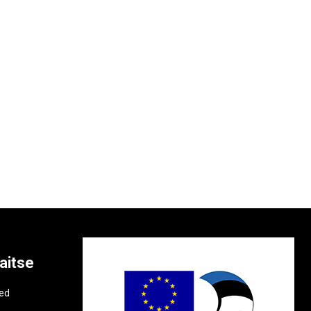
aitse
e
ted