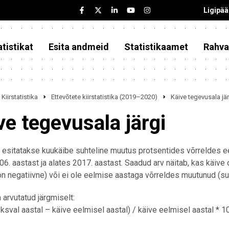
Ligipä
tistikat
Esita andmeid
Statistikaamet
Rahva
Kiirstatistika
Ettevõtete kiirstatistika (2019–2020)
Käive tegevusala jär
ve tegevusala järgi
 esitatakse kuukäibe suhteline muutus protsentides võrreldes 
06. aastast ja alates 2017. aastast. Saadud arv näitab, kas käive
on negatiivne) või ei ole eelmise aastaga võrreldes muutunud (suh
n arvutatud järgmiselt:
oksval aastal – käive eelmisel aastal) / käive eelmisel aastal * 