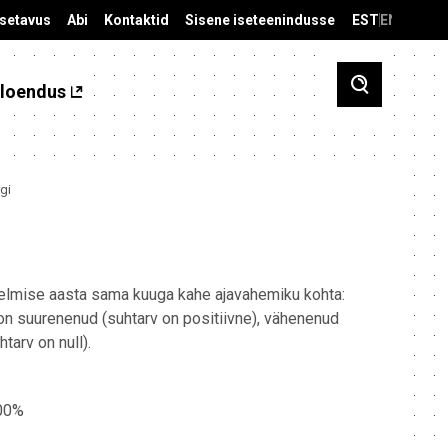
äsetavus
Abi
Kontaktid
Sisene iseteenindusse
EST
ENG
loendus
gi
eelmise aasta sama kuuga kahe ajavahemiku kohta:
 on suurenenud (suhtarv on positiivne), vähenenud
tarv on null).
100%