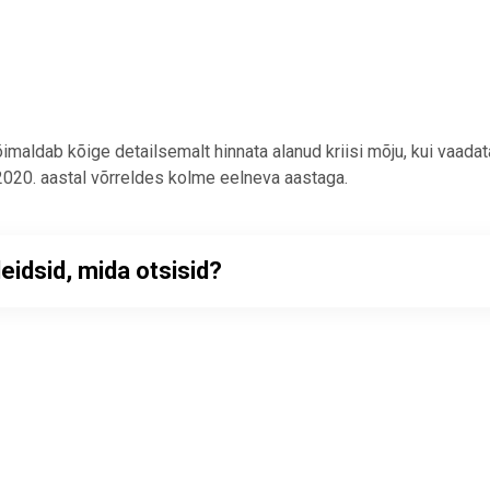
imaldab kõige detailsemalt hinnata alanud kriisi mõju, kui vaad
020. aastal võrreldes kolme eelneva aastaga.
leidsid, mida otsisid?