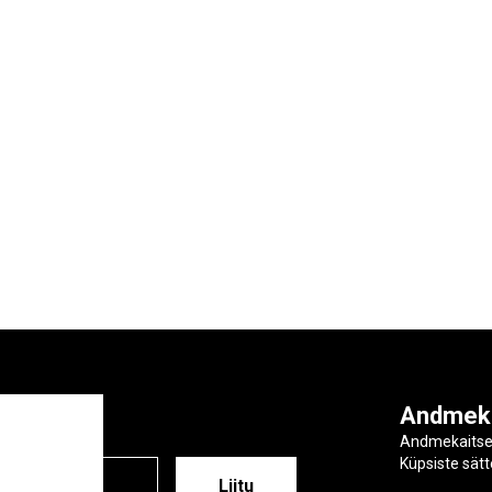
ga
Andmek
Andmekaits
Küpsiste sät
ESS