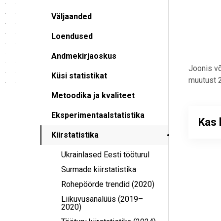
Väljaanded
Loendused
Andmekirjaoskus
Joonis võ
Küsi statistikat
muutust 2
Metoodika ja kvaliteet
Eksperimentaalstatistika
Kas 
Kiirstatistika
Ukrainlased Eesti tööturul
Surmade kiirstatistika
Rohepöörde trendid (2020)
Liikuvusanalüüs (2019–
2020)