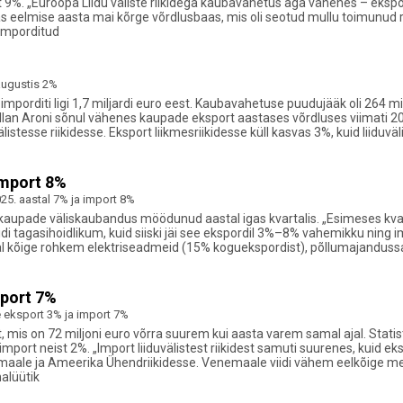
st 9%. „Euroopa Liidu väliste riikidega kaubavahetus aga vähenes – eksp
eelmise aasta mai kõrge võrdlusbaas, mis oli seotud mullu toimunud riig
imporditud
ugustis 2%
mporditi ligi 1,7 miljardi euro eest. Kaubavahetuse puudujääk oli 264 mil
llan Aroni sõnul vähenes kaupade eksport aastases võrdluses viimati 2
stesse riikidesse. Eksport liikmesriikidesse küll kasvas 3%, kuid liidu
import 8%
5. aastal 7% ja import 8%
aupade väliskaubandus möödunud aastal igas kvartalis. „Esimeses kvarta
i tagasihoidlikum, kuid siiski jäi see ekspordil 3%–8% vahemikku ning imp
l kõige rohkem elektriseadmeid (15% koguekspordist), põllumajandussaa
mport 7%
eksport 3% ja import 7%
, mis on 72 miljoni euro võrra suurem kui aasta varem samal ajal. Stat
port neist 2%. „Import liiduvälistest riikidest samuti suurenes, kuid ek
maale ja Ameerika Ühendriikidesse. Venemaale viidi vähem eelkõige 
alüütik