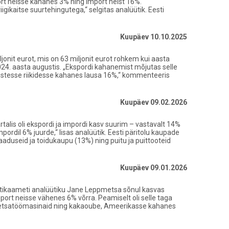
ort neisse kahanes 3% ning import neist 16%.
ikaitse suurtehingutega,“ selgitas analüütik. Eesti
Kuupäev 10.10.2025
jonit eurot, mis on 63 miljonit eurot rohkem kui aasta
024. aasta augustis. „Ekspordi kahanemist mõjutas selle
välistesse riikidesse kahanes lausa 16%,“ kommenteeris
Kuupäev 09.02.2026
lis oli ekspordi ja impordi kasv suurim – vastavalt 14%
ordil 6% juurde,“ lisas analüütik. Eesti päritolu kaupade
duseid ja toidukaupu (13%) ning puitu ja puittooteid
Kuupäev 09.01.2026
istikaameti analüütiku Jane Leppmetsa sõnul kasvas
sport neisse vähenes 6% võrra. Peamiselt oli selle taga
metsatöömasinaid ning kakaoube, Ameerikasse kahanes