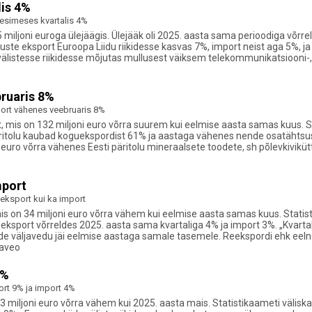
lis 4%
esimeses kvartalis 4%
miljoni euroga ülejäägis. Ülejääk oli 2025. aasta sama perioodiga võrre
e eksport Euroopa Liidu riikidesse kasvas 7%, import neist aga 5%, ja l
välistesse riikidesse mõjutas mullusest väiksem telekommunikatsiooni-
bruaris 8%
port vähenes veebruaris 8%
, mis on 132 miljoni euro võrra suurem kui eelmise aasta samas kuus. S
äritolu kaubad koguekspordist 61% ja aastaga vähenes nende osatähtsus 
ro võrra vähenes Eesti päritolu mineraalsete toodete, sh põlevkivikütteõ
mport
eksport kui ka import
is on 34 miljoni euro võrra vähem kui eelmise aasta samas kuus. Statis
ksport võrreldes 2025. aasta sama kvartaliga 4% ja import 3%. „Kvarta
de väljavedu jäi eelmise aastaga samale tasemele. Reekspordi ehk eel
javeo
4%
rt 9% ja import 4%
63 miljoni euro võrra vähem kui 2025. aasta mais. Statistikaameti väli