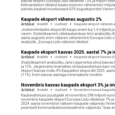
kasvas eksport Euroopa Liidu riikidesse 13% ja import nei
Kolmandatest riikidest kauba sisseveo vähenemist mõjutas 
päritolu kaubad moodustasid 62% koguekspordist Varem 
Kaupade eksport vähenes augustis 2%
Artikkel
Avaleht
Uudised
Kaupade eksport vähenes a
Jooksevhindades eksporditi kaupu enam kui 1,4 miljardi ja i
varem. Statistikaameti väliskaubanduse tiimi analüütiku A
aasta augustis enim väljaveo vähenemine Euroopa Liidu väli
analüütik. „Euroopa Liidu välistest riikidest
Kaupade eksport kasvas 2025. aastal 7% ja 
Artikkel
Avaleht
Uudised
Kaupade eksport kasvas 202
Statistikaameti analüütiku Jane Leppmetsa sõnul kasvas k
ja 15%. Järgnevates kvartalites oli kaubavahetuse kasv veid
eksport kasvas mullu 4% Kaupadest eksporditi 2025. aasta
(11%). Enim kasvas aastaga mineraalsete toodete
Novembris kasvas kaupade eksport 3% ja i
Artikkel
Avaleht
Uudised
Novembris kasvas kaupade 
Kaubavahetuse puudujääk oli novembris 298 miljonit eurot
novembris kaupade eksport Euroopa Liidu riikidesse 7% ja im
2024. aasta novembrist väiksem kaupade väljavedu Vene
peamiselt kommunikatsiooniseadmete väljavedu,“ lisas an