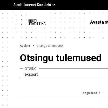
Avasta st
Avaleht
Otsingu tulemused
Otsingu tulemused
OTSING
Kogu lehelt