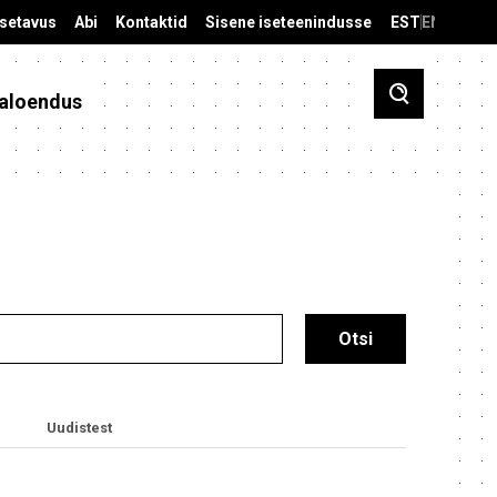
äsetavus
Abi
Kontaktid
Sisene iseteenindusse
EST
ENG
aloendus
Uudistest