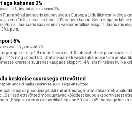
rt aga kahanes 2%
anuaris 4%, import aga kahanes 2%
in Puura sõnul jaanuaris kaubavahetus Euroopa Liidu liikmesriikidega k
e väljavedu 16% ja sealt ka toodi 20% vähem kaupu. Seda mõjutas kõige
lisas Puura. Jaanuaris kasvas enim väärismetallide eksport Jaanuaris e
13%), puitu
mport 6%
 eksport 4% ja import 6%
di ja imporditi ligi 1,9 miljardi euro eest. Kaubavahetuse puudujääk oli 2
port 4% ning import 6%. Statistikaameti väliskaubanduse tiimi analüüt
imeses kvartalis suurenes kaupade eksport 14%, siis nii teises kui ka k
llu keskmise suurusega ettevõtted
sporti andsid mullu keskmise suurusega ettevõtted
usbilanss oli puudujäägis 3,8 miljardi euroga. Statistikaameti analüütik 
d. „Sellised ettevõtted moodustavad kõikidest kaupu eksportivatest ett
mets. „Kõige suurema ekspordikäibega on 50 kuni 249 töötajaga keskm