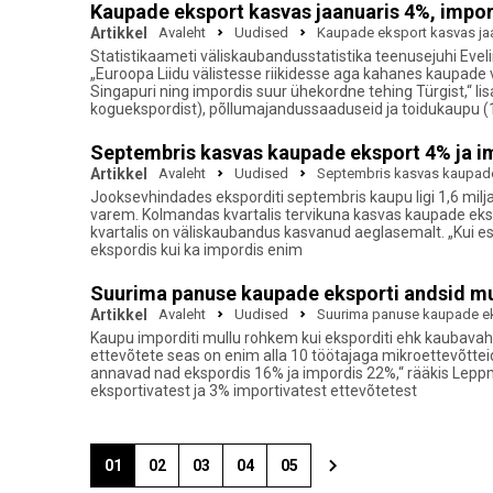
Kaupade eksport kasvas jaanuaris 4%, impo
Artikkel
Avaleht
Uudised
Kaupade eksport kasvas ja
Statistikaameti väliskaubandusstatistika teenusejuhi Evel
„Euroopa Liidu välistesse riikidesse aga kahanes kaupad
Singapuri ning impordis suur ühekordne tehing Türgist,“ 
koguekspordist), põllumajandussaaduseid ja toidukaupu (
Septembris kasvas kaupade eksport 4% ja i
Artikkel
Avaleht
Uudised
Septembris kasvas kaupade
Jooksevhindades eksporditi septembris kaupu ligi 1,6 miljar
varem. Kolmandas kvartalis tervikuna kasvas kaupade eks
kvartalis on väliskaubandus kasvanud aeglasemalt. „Kui es
ekspordis kui ka impordis enim
Suurima panuse kaupade eksporti andsid mu
Artikkel
Avaleht
Uudised
Suurima panuse kaupade ek
Kaupu imporditi mullu rohkem kui eksporditi ehk kaubavahet
ettevõtete seas on enim alla 10 töötajaga mikroettevõttei
annavad nad ekspordis 16% ja impordis 22%,“ rääkis Lepp
eksportivatest ja 3% importivatest ettevõtetest
01
02
03
04
05