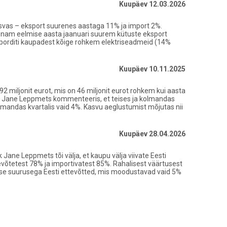
Kuupäev 12.03.2026
asvas – eksport suurenes aastaga 11% ja import 2%.
 enam eelmise aasta jaanuari suurem kütuste eksport
ksporditi kaupadest kõige rohkem elektriseadmeid (14%
Kuupäev 10.11.2025
92 miljonit eurot, mis on 46 miljonit eurot rohkem kui aasta
ik Jane Leppmets kommenteeris, et teises ja kolmandas
olmandas kvartalis vaid 4%. Kasvu aeglustumist mõjutas nii
Kuupäev 28.04.2026
Jane Leppmets tõi välja, et kaupu välja viivate Eesti
evõtetest 78% ja importivatest 85%. Rahalisest väärtusest
ise suurusega Eesti ettevõtted, mis moodustavad vaid 5%