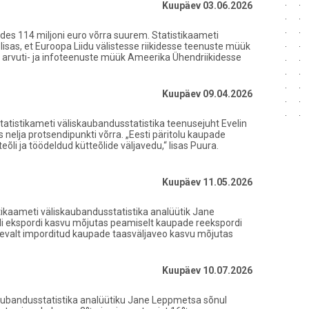
Kuupäev 03.06.2026
ldes 114 miljoni euro võrra suurem. Statistikaameti
isas, et Euroopa Liidu välistesse riikidesse teenuste müük
, arvuti- ja infoteenuste müük Ameerika Ühendriikidesse
Kuupäev 09.04.2026
tatistikameti väliskaubandusstatistika teenusejuht Evelin
nelja protsendipunkti võrra. „Eesti päritolu kaupade
li ja töödeldud kütteõlide väljavedu,“ lisas Puura.
Kuupäev 11.05.2026
tikaameti väliskaubandusstatistika analüütik Jane
li ekspordi kasvu mõjutas peamiselt kaupade reekspordi
nevalt imporditud kaupade taasväljaveo kasvu mõjutas
Kuupäev 10.07.2026
skaubandusstatistika analüütiku Jane Leppmetsa sõnul