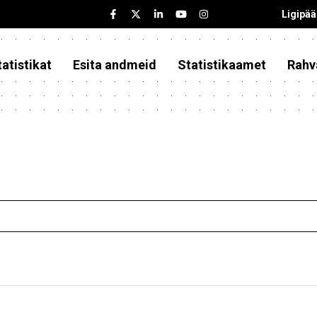
Ligipä
atistikat
Esita andmeid
Statistikaamet
Rahv