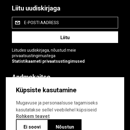
Liitu uudiskirjaga
E-POSTI AADRESS
Liitudes uudiskirjaga, nõustud meie
privaatsustingimustega
Statistikaameti privaatsustingimused
Andmekaitse
Andmekaitse
Küpsiste kasutamine
Küpsiste sätted
Mugavuse ja personaalsuse tagamiseks
kasutatakse sellel veebilehel küpsiseid
Rohkem teavet
Ei soovi
Nõustun