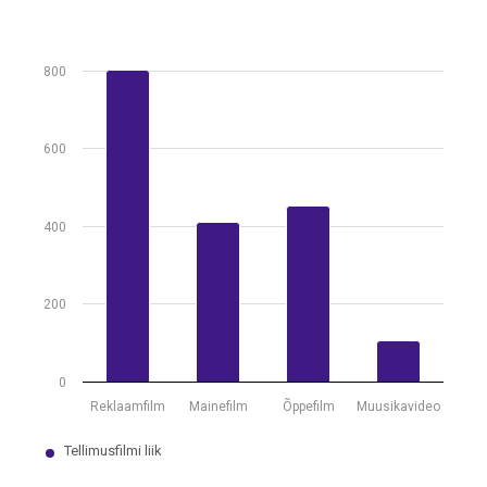
View as data table, Tellimusfilmide arv liikide järgi, 2022
The chart has 1 X axis displaying .
800
The chart has 1 Y axis displaying values. Data ranges from 106 to 80
600
400
200
0
Õppefilm
Reklaamfilm
Mainefilm
Muusikavideo
Tellimusfilmi liik
End of interactive chart.