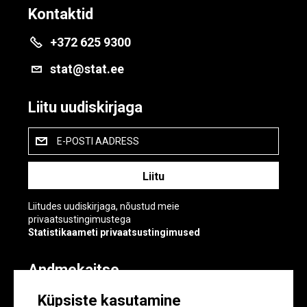
Kontaktid
+372 625 9300
stat@stat.ee
Liitu uudiskirjaga
E-POSTI AADRESS
Liitudes uudiskirjaga, nõustud meie
privaatsustingimustega
Statistikaameti privaatsustingimused
Andmekaitse
Andmekaitse
Küpsiste kasutamine
Küpsiste sätted