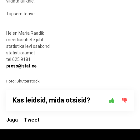
viidata allikale.
Täpsem teave
Helen Maria Raadik
meediasuhete juht
statistika levi osakond
statistikaamet
tel 625 9181
press@stat.ee
Foto: Shutterstock
Kas leidsid, mida otsisid?
Jaga
Tweet