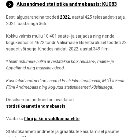
Alusandmed statistika andmebaasis: KU083
Eesti algupärandina toodeti
2022.
aastal 425 telesaadet-sarja,
2021. aastal aga 365.
Kokku valmis mullu 10 401 saate- ja sarjaosa ning nende
kogukestus oli 4622 tundi. Välismaise litsentsi alusel toodeti 22
saadet või sarja. Kinodes näidati 2022. aastal 349 filmi.
*Tellimusfilmide hulka arvestatakse kõik reklaam-, maine- ja
õppefilmid ning muusikavideod.
Kasutatud andmed on saadud Eesti Filmi Instituudilt, MTÜ-lt Eesti
Filmi Andmebaas ning kogutud statistikaameti küsitlusega.
Detailsemad andmed on avaldatud
statistikaameti andmebaasis
.
Vaata ka
filmi ja kino valdkonnalehte
.
Statistikaameti andmete ja graafikute kasutamisel palume