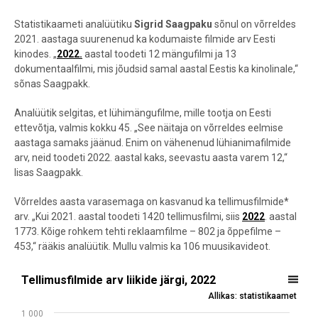
Statistikaameti analüütiku
Sigrid Saagpaku
sõnul on võrreldes
2021. aastaga suurenenud ka kodumaiste filmide arv Eesti
kinodes. „
2022.
aastal toodeti 12 mängufilmi ja 13
dokumentaalfilmi, mis jõudsid samal aastal Eestis ka kinolinale,“
sõnas Saagpakk.
Analüütik selgitas, et lühimängufilme, mille tootja on Eesti
ettevõtja, valmis kokku 45. „See näitaja on võrreldes eelmise
aastaga samaks jäänud. Enim on vähenenud lühianimafilmide
arv, neid toodeti 2022. aastal kaks, seevastu aasta varem 12,“
lisas Saagpakk.
Võrreldes aasta varasemaga on kasvanud ka tellimusfilmide*
arv. „Kui 2021. aastal toodeti 1420 tellimusfilmi, siis
2022
. aastal
1773. Kõige rohkem tehti reklaamfilme – 802 ja õppefilme –
453,“ rääkis analüütik. Mullu valmis ka 106 muusikavideot.
Tellimusfilmide arv liikide järgi, 2022
Tellimusfilmide arv liikide järgi, 2022
Allikas: statistikaamet
Bar chart with 4 bars.
1 000
Allikas: statistikaamet