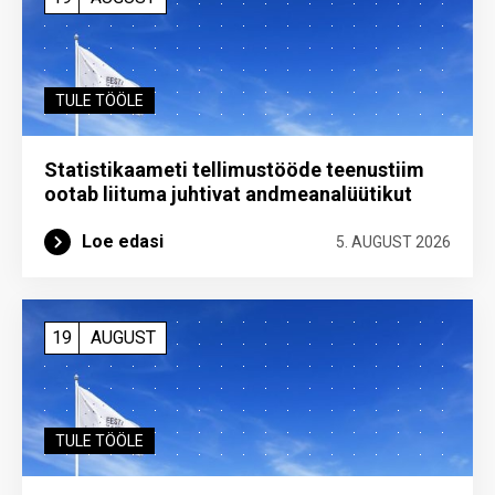
TULE TÖÖLE
Statistikaameti tellimustööde teenustiim
ootab liituma ­juhtivat andme­analüütikut
Loe edasi
5. AUGUST 2026
19
AUGUST
TULE TÖÖLE