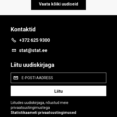
Vaata kõiki uudiseid
Kontaktid
+372 625 9300
stat@stat.ee
Liitu uudiskirjaga
E-POSTI AADRESS
Liitudes uudiskirjaga, nõustud meie
privaatsustingimustega
Statistikaameti privaatsustingimused