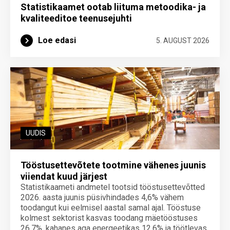
Statistikaamet ootab liituma metoodika- ja
kvaliteeditoe teenuse­juhti
Loe edasi
5. AUGUST 2026
UUDIS
Tööstusettevõtete tootmine vähenes juunis
viiendat kuud järjest
Statistikaameti andmetel tootsid tööstusettevõtted
2026. aasta juunis püsivhindades 4,6% vähem
toodangut kui eelmisel aastal samal ajal. Tööstuse
kolmest sektorist kasvas toodang mäetööstuses
26,7%, kahanes aga energeetikas 12,6% ja töötlevas