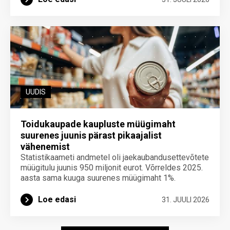
UUDIS
Toidukaupade kaupluste müügimaht
suurenes juunis pärast pikaajalist
vähenemist
Statistikaameti andmetel oli jaekaubandusettevõtete
müügitulu juunis 950 miljonit eurot. Võrreldes 2025.
aasta sama kuuga suurenes müügimaht 1%.
Loe edasi
31. JUULI 2026