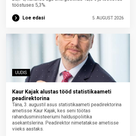
tööstuses 5,3%.
Loe edasi
5. AUGUST 2026
UUDIS
Kaur Kajak alustas tööd statistikaameti
peadirektorina
Täna, 3. augustil asus statistikaameti peadirektorina
ametisse Kaur Kajak, kes seni töötas
rahandusministeeriumi halduspoliitika
asekantslerina. Peadirektor nimetatakse ametisse
viieks aastaks.