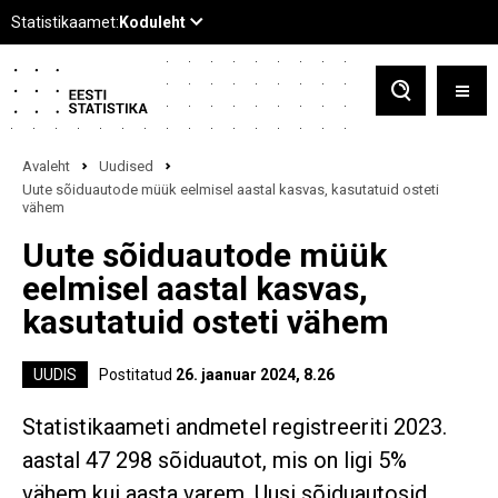
Avaleht
Uudised
Uute sõiduautode müük eelmisel aastal kasvas, kasutatuid osteti
vähem
Uute sõiduautode müük
eelmisel aastal kasvas,
kasutatuid osteti vähem
UUDIS
Postitatud
26. jaanuar 2024, 8.26
Statistikaameti andmetel registreeriti 2023.
aastal 47 298 sõiduautot, mis on ligi 5%
vähem kui aasta varem. Uusi sõiduautosid