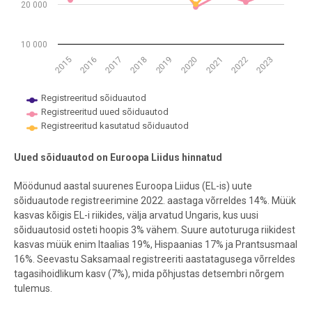
20 000
10 000
2019
2020
2021
2022
2023
2015
2016
2017
2018
Registreeritud sõiduautod
Registreeritud uued sõiduautod
Registreeritud kasutatud sõiduautod
End of interactive chart.
Uued sõiduautod on Euroopa Liidus hinnatud
Möödunud aastal suurenes Euroopa Liidus (EL-is) uute
sõiduautode registreerimine 2022. aastaga võrreldes 14%.
Müük
kasvas kõigis EL-i riikides, välja arvatud Ungaris, kus uusi
sõiduautosid osteti hoopis 3% vähem.
Suure autoturuga riikidest
kasvas müük enim Itaalias 19%, Hispaanias 17% ja Prantsusmaal
16%. Seevastu Saksamaal registreeriti aastatagusega võrreldes
tagasihoidlikum kasv (7%), mida põhjustas detsembri nõrgem
tulemus.