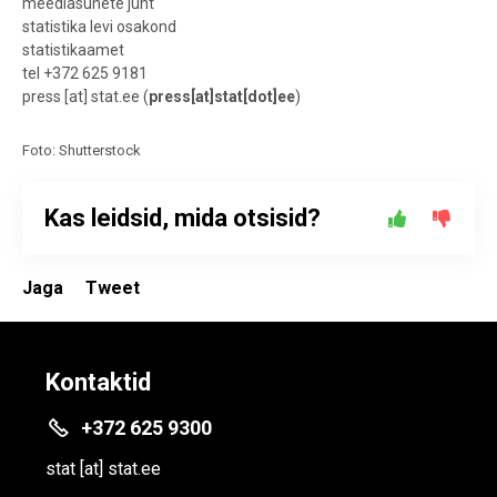
meediasuhete juht
statistika levi osakond
statistikaamet
tel +372 625 9181
press
[at]
stat.ee
(
press[at]stat[dot]ee
)
Foto: Shutterstock
Kas leidsid, mida otsisid?
Jaga
Tweet
Kontaktid
+372 625 9300
stat
[at]
stat.ee