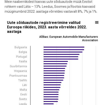
Meie naaberriikidest kasvas uute sõiduautode müük Eestist
rohkem vaid Lätis – 13%.
Leedus, Soomes ja Rootsis kasvasid
müüginumbrid 2022. aastaga võrreldes vastavalt 8%, 7% ja 1%.
Uute sõiduautode registreerimine valitud Euroopa riikides, 2023. aa
Uute sõiduautode registreerimine valitud
Euroopa riikides, 2023. aasta võrreldes 2022.
Bar chart with 31 bars.
aastaga
Allikas: European Automobile Manufacturers Association
Allikas: European Automobile Manufacturers
View as data table, Uute sõiduautode registreerimine valitud Euroo
Association
The chart has 1 X axis displaying .
Bulgaaria
The chart has 1 Y axis displaying values. Data ranges from -3.4 to 31
Belgia
Portugal
Itaalia
Suurbritannia
Hispaania
Prantsusmaa
Tšehhi
Läti
Malta
Eesti
Šveits
Leedu