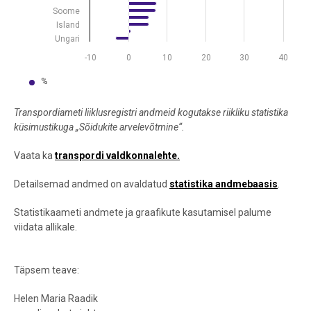
Soome
Island
Ungari
-10
0
10
20
30
40
%
End of interactive chart.
Transpordiameti liiklusregistri andmeid kogutakse riikliku statistika
küsimustikuga „Sõidukite arvelevõtmine“.
Vaata ka
transpordi valdkonnalehte.
Detailsemad andmed on avaldatud
statistika andmebaasis
.
Statistikaameti andmete ja graafikute kasutamisel palume
viidata allikale.
Täpsem teave:
Helen Maria Raadik