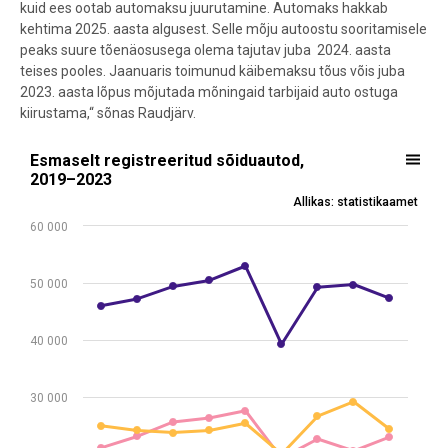
kuid ees ootab automaksu juurutamine. Automaks hakkab
kehtima 2025. aasta algusest. Selle mõju autoostu sooritamisele
peaks suure tõenäosusega olema tajutav juba 2024. aasta
teises pooles. Jaanuaris toimunud käibemaksu tõus võis juba
2023. aasta lõpus mõjutada mõningaid tarbijaid auto ostuga
kiirustama,“ sõnas Raudjärv.
Esmaselt registreeritud sõiduautod, 2019–2023
Esmaselt registreeritud sõiduautod,
2019–2023
Line chart with 3 lines.
Allikas: statistikaamet
Allikas: statistikaamet
60 000
View as data table, Esmaselt registreeritud sõiduautod, 2019–202
The chart has 1 X axis displaying .
The chart has 1 Y axis displaying values. Data ranges from 19285 to
50 000
40 000
30 000