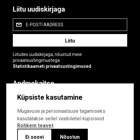
Liitu uudiskirjaga
E-POSTI AADRESS
Liitudes uudiskirjaga, nõustud meie
privaatsustingimustega
Statistikaameti privaatsustingimused
Andmekaitse
Andmekaitse
Küpsiste kasutamine
Küpsiste sätted
Mugavuse ja personaalsuse tagamiseks
kasutatakse sellel veebilehel küpsiseid
Rohkem teavet
Ei soovi
Nõustun