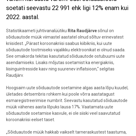
soetati seevastu 22 991 ehk ligi 12% enam kui
2022. aastal.
Statistikaameti juhtivanalüütiku
Rita Raudjärve
sõnul on
sõiduautode müük viimastel aastatel olnud sõltuv erinevatest
kriisidest. „Pärast koroonakriisi saabus kiibikriis, kui uute
sõiduautode tootmiseks vajalikku elektroonikat ei olnud saada.
See omakorda tekitas kasutatud sõiduautode ostubuumi uute
asendamiseks. Lisaks mõjutas soetamist ka energiakriis,
liisinguintresside kasv ning suurenev inflatsioon,“ selgitas
Raudjärv.
Hoogsaim uute sõiduautode soetamine algas aasta lõpu kuudel,
ületades detsembris rohkem kui poole võrra aastatagust
esmaregistreerimise numbrit. Seevastu kasutatud sõiduautode
müük vähenes aasta lõpuks lausa 17%. Vaatamata uute
sõiduautode soetamise kasvule, ei ole siiski veel saavutatud
koroonakriisi eelset taset.
„Sõiduautode müük hakkab vaikselt tarneraskustest taastuma,