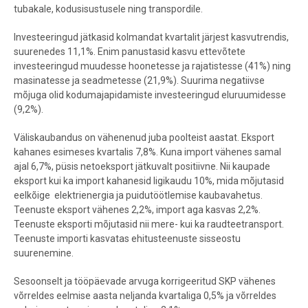
tubakale, kodusisustusele ning transpordile.
Investeeringud jätkasid kolmandat kvartalit järjest kasvutrendis,
suurenedes 11,1%. Enim panustasid kasvu ettevõtete
investeeringud muudesse hoonetesse ja rajatistesse (41%) ning
masinatesse ja seadmetesse (21,9%). Suurima negatiivse
mõjuga olid kodumajapidamiste investeeringud eluruumidesse
(9,2%).
Väliskaubandus on vähenenud juba poolteist aastat. Eksport
kahanes esimeses kvartalis 7,8%. Kuna import vähenes samal
ajal 6,7%, püsis netoeksport jätkuvalt positiivne. Nii kaupade
eksport kui ka import kahanesid ligikaudu 10%, mida mõjutasid
eelkõige
elektrienergia ja puidutöötlemise kaubavahetus.
Teenuste eksport vähenes 2,2%, import aga kasvas 2,2%.
Teenuste eksporti mõjutasid nii mere- kui ka raudteetransport.
Teenuste importi kasvatas ehitusteenuste sisseostu
suurenemine.
Sesoonselt ja tööpäevade arvuga korrigeeritud SKP vähenes
võrreldes eelmise aasta neljanda kvartaliga 0,5% ja võrreldes