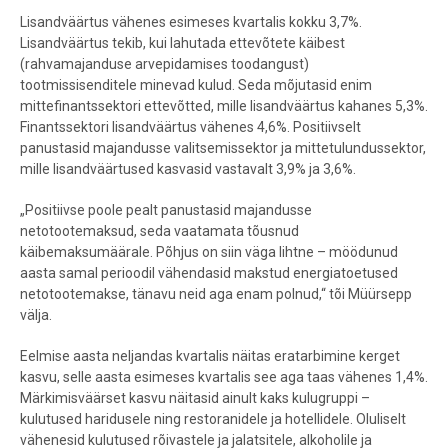
Lisandväärtus vähenes esimeses kvartalis kokku 3,7%.
Lisandväärtus tekib, kui lahutada ettevõtete käibest
(rahvamajanduse arvepidamises toodangust)
tootmissisenditele minevad kulud. Seda mõjutasid enim
mittefinantssektori ettevõtted, mille lisandväärtus kahanes 5,3%.
Finantssektori lisandväärtus vähenes 4,6%. Positiivselt
panustasid majandusse valitsemissektor ja mittetulundussektor,
mille lisandväärtused kasvasid vastavalt 3,9% ja 3,6%.
„Positiivse poole pealt panustasid majandusse
netotootemaksud, seda vaatamata tõusnud
käibemaksumäärale. Põhjus on siin väga lihtne – möödunud
aasta samal perioodil vähendasid makstud energiatoetused
netotootemakse, tänavu neid aga enam polnud,“ tõi Müürsepp
välja.
Eelmise aasta neljandas kvartalis näitas eratarbimine kerget
kasvu, selle aasta esimeses kvartalis see aga taas vähenes 1,4%.
Märkimisväärset kasvu näitasid ainult kaks kulugruppi –
kulutused haridusele ning restoranidele ja hotellidele. Oluliselt
vähenesid kulutused rõivastele ja jalatsitele, alkoholile ja