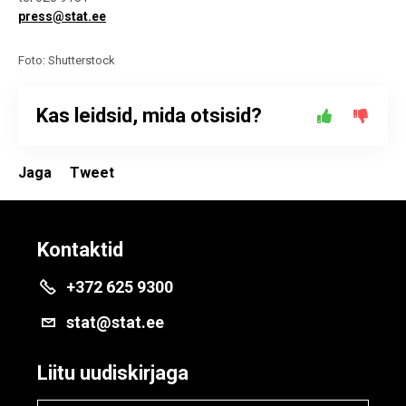
press@stat.ee
Foto: Shutterstock
Kas leidsid, mida otsisid?
Jaga
Tweet
Kontaktid
+372 625 9300
stat@stat.ee
Liitu uudiskirjaga