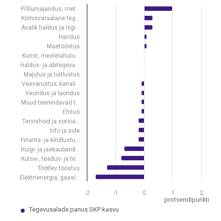
View as data table, Tegevusalade panus SKP kasvu, I kvartal 2024
Põllumajandus, met…
The chart has 1 X axis displaying .
Kinnisvaraalane teg…
The chart has 1 Y axis displaying protsendipunkti. Data ranges from -
Avalik haldus ja riigi…
Haridus
Mäetööstus
Kunst, meelelahutu…
Haldus- ja abitegevu…
Majutus ja toitlustus
Veevarustus; kanali…
Veondus ja laondus
Muud teenindavad t…
Ehitus
Tervishoid ja sotsia…
Info ja side
Finants- ja kindlustu…
Hulgi- ja jaekauband…
Kutse-, teadus- ja te…
Töötlev tööstus
Elektrienergia, gaasi…
-2
-1
0
1
2
protsendipunkti
Tegevusalade panus SKP kasvu
End of interactive chart.