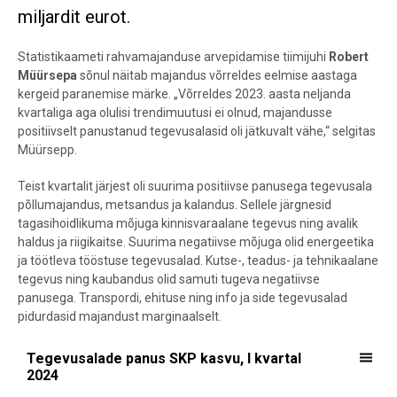
miljardit eurot.
Statistikaameti rahvamajanduse arvepidamise tiimijuhi
Robert
Müürsepa
sõnul näitab majandus võrreldes eelmise aastaga
kergeid paranemise märke. „Võrreldes 2023. aasta neljanda
kvartaliga aga olulisi trendimuutusi ei olnud, majandusse
positiivselt panustanud tegevusalasid oli jätkuvalt vähe,“ selgitas
Müürsepp.
Teist kvartalit järjest oli suurima positiivse panusega tegevusala
põllumajandus, metsandus ja kalandus. Sellele järgnesid
tagasihoidlikuma mõjuga kinnisvaraalane tegevus ning avalik
haldus ja riigikaitse. Suurima negatiivse mõjuga olid energeetika
ja töötleva tööstuse tegevusalad. Kutse-, teadus- ja tehnikaalane
tegevus ning kaubandus olid samuti tugeva negatiivse
panusega. Transpordi, ehituse ning info ja side tegevusalad
pidurdasid majandust marginaalselt.
Tegevusalade panus SKP kasvu, I kvartal 2024
Tegevusalade panus SKP kasvu, I kvartal
2024
Bar chart with 19 bars.