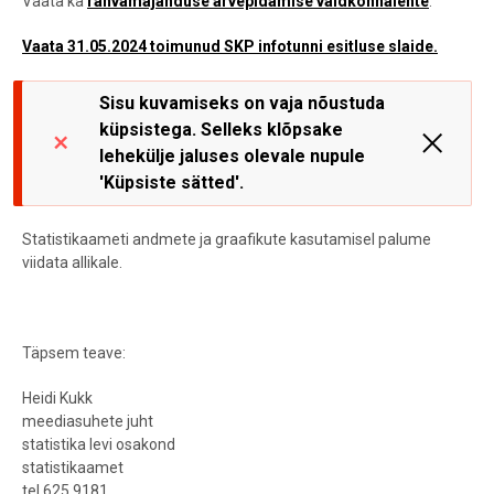
Vaata ka
rahvamajanduse arvepidamise valdkonnalehte
.
Vaata 31.05.2024 toimunud SKP infotunni esitluse slaide.
Sisu kuvamiseks on vaja nõustuda
küpsistega. Selleks klõpsake
lehekülje jaluses olevale nupule
'Küpsiste sätted'.
Statistikaameti andmete ja graafikute kasutamisel palume
viidata allikale.
Täpsem teave:
Heidi Kukk
meediasuhete juht
statistika levi osakond
statistikaamet
tel 625 9181