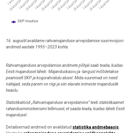
I kvartal 2014
III kvartal 2006
III kvartal 2009
III kvartal 2012
III kvartal 2015
III kvartal 2018
III kvartal 2021
I kvartal 2008
I kvartal 2011
I kvartal 2017
I kvartal 2020
I kvartal 2023
SKP muutus
End of interactive chart.
16. augustil avaldame rahvamajanduse arvepidamise suurrevisjoni
andmed aastate 1995–2023 kohta.
Rahvamajanduse arvepidamise andmete põhjal saab teada, kuidas
Eesti majandusel läheb. Majanduskasvu ja -langust mõõdetakse
peamiselt SKP ja kogurahvatulu alusel. Mida suuremad on need
näitajad, seda parem on riigi ja siin elavate inimeste majanduslik
heaolu.
Statistikatööd „Rahvamajanduse arvepidamine“ teeb statistikaamet
rahandusministeeriumi tellimusel, et saada teada, kuidas läheb Eesti
majandusel.
Detailsemad andmed on avaldatud
statistika andmebaasis
.