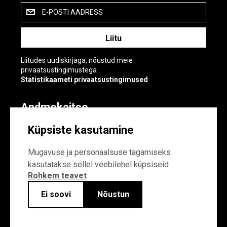
E-POSTI AADRESS
Liitudes uudiskirjaga, nõustud meie
privaatsustingimustega
Statistikaameti privaatsustingimused
Andmekaitse
Andmekaitse
Küpsiste kasutamine
Küpsiste sätted
Mugavuse ja personaalsuse tagamiseks
kasutatakse sellel veebilehel küpsiseid
Rohkem teavet
Ei soovi
Nõustun