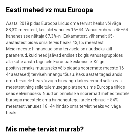
Eesti mehed
vs
muu Euroopa
Aastal 2018 pidas Euroopa Liidus oma tervist heaks
või väga
88,3% meestest, kes olid vanuses
16
–
44.
Vanuserühmas 45–64
kahanes see näitaja 67,3%-ni. Eakamatest, vähemalt 65-
aastastest pidas oma tervis heaks 43,1% meestest.
Meie meeste hinnangud oma tervisele on nüüdseks küll
paranenud, kuid need jäävad endiselt kõigis vanusegruppides
alla kahe aasta tagusele Euroopa keskmisele. Kõige
positiivsemaks muutuseks võib pidada nooremate meeste 16–
44aastased) tervisehinnangu tõusu. Kaks aastat tagasi andis
oma tervisele hea või väga hinnangu kolmveerand selles eas
meestest ning selle tulemusega platseerusime Euroopa riikide
seas eelviimaseks. Nüüd on õnneks ka nooremad mehed teistele
Euroopa meestele oma hinnangutega järele rebinud – 84%
meestest vanuses 16–44 hindab oma tervist heaks või väga
heaks.
Mis mehe tervist murrab?