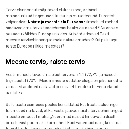
Tervisehinnangut mõjutavad elukeskkond, sotsiaal-
majanduslikud tingimused, kultuur ja muud tegurid.
Eurostati
väljaandest
Naiste ja meeste elu Euroopas
ilmneb, et m
ehed
hindavad oma tervist sagedamini heaks kui naised
.* Nii on see
peaaegu kõikides Euroopa riikides.
Kuivõrd erinevad Eesti
meeste tervisehinnangud meie naiste omadest? Kui palju aga
teiste Euroopa riikide meestest?
Meeste tervis, naiste tervis
Eesti mehed elavad oma elust tervena 54,1 (72,7%) ja naised
57,6 aastat (70%).
Meie inimeste oodatav eluiga on pikenenud ja
viimased andmed näitavad positiivset trendi ka tervena elatud
aastates.
Selle aasta esimeses pooles korraldatud Eesti sotsiaaluuringu
tulemused näitavad, et ka Eestis jäävad naiste tervisehinnangud
meeste omadest maha.
„Nooremad naised hindavad üldiselt
oma tervist paremaks kui mehed. Kuid vanemaid naisi, kes oma
tervist teistest vanusrühmadest kehvemaks hindavad, on