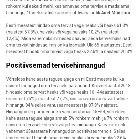
rohkem kui eakaid mehi, kes annavad oma tervisele madalama
hinnangu, “ tõdeb statistikaameti juhtivanalüütik
Anet Müürsoo
.
Eesti meestest hindab oma tervist väga heaks või heaks 61,3%
(naistest 57,8%), halvaks või väga halvaks 10,2% (naistest
12,4%). Mida vanemaks inimesed saavad, seda kehvemaks nad
oma tervist hindavad, mis on ka loomulik. Üle 65-aastastest Eesti
meestest hindab oma tervist väga heaks 22,6% ja naistest 20,3%
Positiivsemad tervisehinnangud
Võrreldes kahe aasta taguse ajaga on nii Eesti meeste kui ka
naiste hinnangud oma tervisele paranenud. Kui veel aastal 2018
hindasid oma tervist heaks või väga heaks 16–44aastastest
meestest 75% ja naistest 77,2%, siis tänavu on annavad sellise
hinnangu 84% selles vanuses meestest ja 87,8% naistest.
Hinnangud on paranenud ka vanuserühmas 45–64, võrreldes
kahe aasta taguse ajaga annab 5% rohkem mehi ja 7% rohkem
naisi oma tervisele hea või väga hea hinnangu. Ka eakate ehk
vähemalt 65aastaste hinnangud on positiivses trendis. Selles
eas meestest hindab oma tervist heaks või väga heaks 22,6%