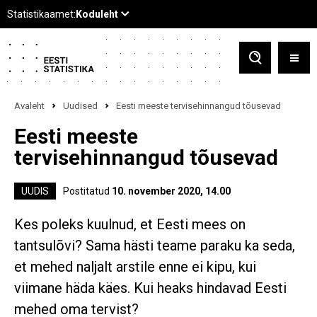
Avaleht
Uudised
Eesti meeste tervisehinnangud tõusevad
Eesti meeste
tervisehinnangud tõusevad
UUDIS
Postitatud
10. november 2020, 14.00
Kes poleks kuulnud, et Eesti mees on
tantsulõvi? Sama hästi teame paraku ka seda,
et mehed naljalt arstile enne ei kipu, kui
viimane häda käes. Kui heaks hindavad Eesti
mehed oma tervist?