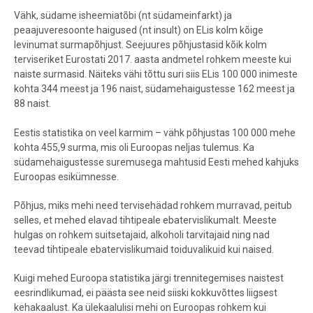
Vähk, südame isheemiatõbi (nt südameinfarkt) ja
peaajuveresoonte haigused (nt insult) on ELis kolm kõige
levinumat surmapõhjust. Seejuures põhjustasid kõik kolm
terviseriket Eurostati 2017. aasta andmetel rohkem meeste kui
naiste surmasid. Näiteks vähi tõttu suri siis ELis 100 000 inimeste
kohta 344 meest ja 196 naist, südamehaigustesse 162 meest ja
88 naist.
Eestis statistika on veel karmim ­– vähk põhjustas 100 000 mehe
kohta 455,9 surma, mis oli Euroopas neljas tulemus. Ka
südamehaigustesse suremusega mahtusid Eesti mehed kahjuks
Euroopas esikümnesse.
Põhjus, miks mehi need tervisehädad rohkem murravad, peitub
selles, et mehed elavad tihtipeale ebatervislikumalt. Meeste
hulgas on rohkem suitsetajaid, alkoholi tarvitajaid ning nad
teevad tihtipeale ebatervislikumaid toiduvalikuid kui naised.
Kuigi mehed Euroopa statistika järgi trennitegemises naistest
eesrindlikumad, ei päästa see neid siiski kokkuvõttes liigsest
kehakaalust. Ka ülekaalulisi mehi on Euroopas rohkem kui