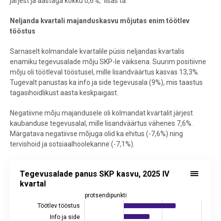
järjest ja aastaga kokku 0,6%,“ lisas ta.
Neljanda kvartali majanduskasvu mõjutas enim töötlev
tööstus
Sarnaselt kolmandale kvartalile püsis neljandas kvartalis
enamiku tegevusalade mõju SKP-le väiksena. Suurim positiivne
mõju oli töötleval tööstusel, mille lisandväärtus kasvas 13,3%.
Tugevalt panustas ka info ja side tegevusala (9%), mis taastus
tagasihoidlikust aasta keskpaigast.
Negatiivne mõju majandusele oli kolmandat kvartalit järjest
kaubanduse tegevusalal, mille lisandväärtus vähenes 7,6%.
Märgatava negatiivse mõjuga olid ka ehitus (-7,6%) ning
tervishoid ja sotsiaalhoolekanne (-7,1%).
Tegevusalade panus SKP kasvu, 2025 IV kvartal
Tegevusalade panus SKP kasvu, 2025 IV
Bar chart with 19 bars.
kvartal
Allikas: statistikaamet
protsendipunkti
View as data table, Tegevusalade panus SKP kasvu, 2025 IV kvarta
Töötlev tööstus
The chart has 1 X axis displaying protsendipunkti.
Info ja side