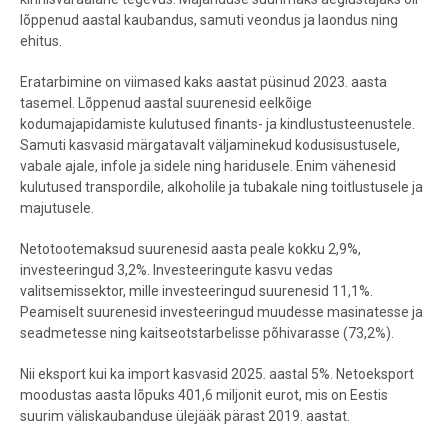
lõppenud aastal kaubandus, samuti veondus ja laondus ning
ehitus.
Eratarbimine on viimased kaks aastat püsinud 2023. aasta
tasemel. Lõppenud aastal suurenesid eelkõige
kodumajapidamiste kulutused finants- ja kindlustusteenustele.
Samuti kasvasid märgatavalt väljaminekud kodusisustusele,
vabale ajale, infole ja sidele ning haridusele. Enim vähenesid
kulutused transpordile, alkoholile ja tubakale ning toitlustusele ja
majutusele.
Netotootemaksud suurenesid aasta peale kokku 2,9%,
investeeringud 3,2%. Investeeringute kasvu vedas
valitsemissektor, mille investeeringud suurenesid 11,1%.
Peamiselt suurenesid investeeringud muudesse masinatesse ja
seadmetesse ning kaitseotstarbelisse põhivarasse (73,2%).
Nii eksport kui ka import kasvasid 2025. aastal 5%. Netoeksport
moodustas aasta lõpuks 401,6 miljonit eurot, mis on Eestis
suurim väliskaubanduse ülejääk pärast 2019. aastat.