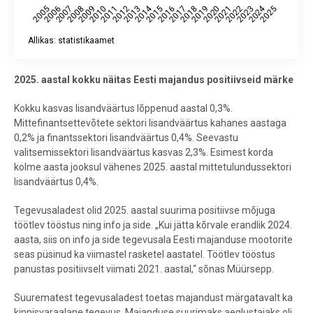
2014
2024
2018
2010
2006
2023
2019
2015
2011
2007
2020
2016
2012
2008
2025
2021
2017
2013
2009
2005
2022
Allikas: statistikaamet
End of interactive chart.
2025. aastal kokku näitas Eesti majandus positiivseid märke
Kokku kasvas lisandväärtus lõppenud aastal 0,3%.
Mittefinantsettevõtete sektori lisandväärtus kahanes aastaga
0,2% ja finantssektori lisandväärtus 0,4%. Seevastu
valitsemissektori lisandväärtus kasvas 2,3%. Esimest korda
kolme aasta jooksul vähenes 2025. aastal mittetulundussektori
lisandväärtus 0,4%.
Tegevusaladest olid 2025. aastal suurima positiivse mõjuga
töötlev tööstus ning info ja side. „Kui jätta kõrvale erandlik 2024.
aasta, siis on info ja side tegevusala Eesti majanduse mootorite
seas püsinud ka viimastel rasketel aastatel. Töötlev tööstus
panustas positiivselt viimati 2021. aastal,“ sõnas Müürsepp.
Suurematest tegevusaladest toetas majandust märgatavalt ka
kinnisvaraalane tegevus. Majanduse suurimaks aeglustajaks oli