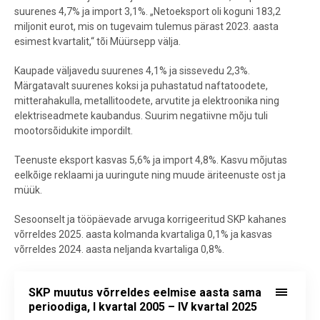
suurenes 4,7% ja import 3,1%. „Netoeksport oli koguni 183,2
miljonit eurot, mis on tugevaim tulemus pärast 2023. aasta
esimest kvartalit,“ tõi Müürsepp välja.
Kaupade väljavedu suurenes 4,1% ja sissevedu 2,3%.
Märgatavalt suurenes koksi ja puhastatud naftatoodete,
mitterahakulla, metallitoodete, arvutite ja elektroonika ning
elektriseadmete kaubandus. Suurim negatiivne mõju tuli
mootorsõidukite impordilt.
Teenuste eksport kasvas 5,6% ja import 4,8%. Kasvu mõjutas
eelkõige reklaami ja uuringute ning muude äriteenuste ost ja
müük.
Sesoonselt ja tööpäevade arvuga korrigeeritud SKP kahanes
võrreldes 2025. aasta kolmanda kvartaliga 0,1% ja kasvas
võrreldes 2024. aasta neljanda kvartaliga 0,8%.
SKP muutus võrreldes eelmise aasta sama perioodiga, I kvartal 2005
SKP muutus võrreldes eelmise aasta sama
Line chart with 84 data points.
perioodiga, I kvartal 2005 – IV kvartal 2025