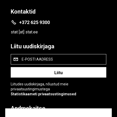
Kontaktid
+372 625 9300
stat
[at]
stat.ee
Liitu uudiskirjaga
E-POSTI AADRESS
Liitudes uudiskirjaga, nõustud meie
privaatsustingimustega
Statistikaameti privaatsustingimused
Andmekaitse
Andmekaitse