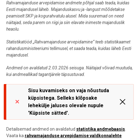
Rahvamajanduse arvepidamise andmete põhjal saab teada, kuidas
Eesti majandusel läheb. Majanduskasvu ja -langust mõõdetakse
peamiselt SKP ja kogurahvatulu alusel. Mida suuremad on need
näitajad, seda parem on riigi ja siin elavate inimeste majanduslik
heaolu.
Statistikatööd „Rahvamajanduse arvepidamine“ teeb statistikaamet
rahandusministeeriumi tellimusel, et saada teada, kuidas läheb Eesti
majandusel.
Andmed on avaldatud 2.03.2026 seisuga. Näitajad võivad muutuda,
kui andmeallikad tagantjärele täpsustuvad.
Sisu kuvamiseks on vaja nõustuda
küpsistega. Selleks klõpsake
lehekülje jaluses olevale nupule
'Küpsiste sätted'.
Detailsemad andmed on avaldatud
statistika andmebaasis
.
Vaata ka
rahvamajanduse arvepidamise valdkonnalehte
.