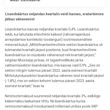
Allikas: statistikaamet
End of interactive chart.
Lisandväärtus neljandas kvartalis veidi kasvas, eratarbimine
jätkas vähenemist
Lisandväärtus kasvas neljandas kvartalis 0,4%. Lisandväärtus
tekib, kui lahutada ettevõtete käibest (rahvamajanduse
arvepidamise kontekstis toodangust) tootmissisenditele
minevad kulud. „Mittefinantsettevõtete sektori lisandväärtus oli
kolmandat kvartalit järjest positiivne, kuid finantsettevõtete
lisandväärtus on nüüdseks vähenenud neli kvartalit järjest,“
selgitas Müürsepp ja lisas, et tagasihoidlikuks jäi ka
valitsemissektori lisandväärtus, mis kasvas vaid 0,9%. „See on
sektori nõrgim tulemus pärast 2022. aasta esimest kvartalit.
Mittetulundussektori lisandväärtus vähenes teist kvartalit järjest
(-1,8%), mis on sektori kehvim tulemus pärast 2023. aasta
esimest kvartalit,“ lisas ta.
Netotootemaksud suurenesid neljandas kvartalis 3%, eelkõige
käibemaksu laekumise tõttu. Nii lisandväärtus kui ka
netotootemaksud moodustasid mõlemad umbes poole SKP