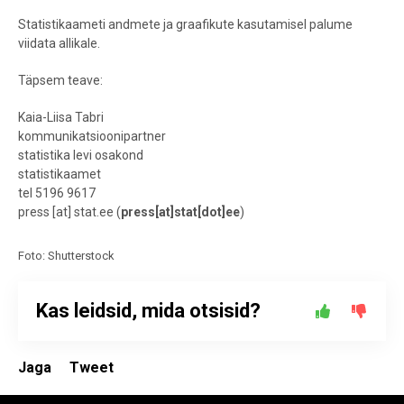
Statistikaameti andmete ja graafikute kasutamisel palume
viidata allikale.
Täpsem teave:
Kaia-Liisa Tabri
kommunikatsioonipartner
statistika levi osakond
statistikaamet
tel 5196 9617
press
[at]
stat.ee
(
press[at]stat[dot]ee
)
Foto: Shutterstock
Kas leidsid, mida otsisid?
Jaga
Tweet