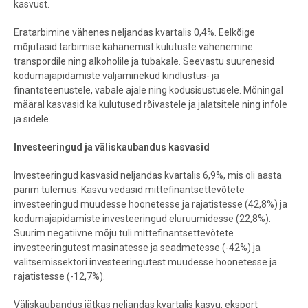
kasvust.
Eratarbimine vähenes neljandas kvartalis 0,4%. Eelkõige
mõjutasid tarbimise kahanemist kulutuste vähenemine
transpordile ning alkoholile ja tubakale. Seevastu suurenesid
kodumajapidamiste väljaminekud kindlustus- ja
finantsteenustele, vabale ajale ning kodusisustusele. Mõningal
määral kasvasid ka kulutused rõivastele ja jalatsitele ning infole
ja sidele.
Investeeringud ja väliskaubandus kasvasid
Investeeringud kasvasid neljandas kvartalis 6,9%, mis oli aasta
parim tulemus. Kasvu vedasid mittefinantsettevõtete
investeeringud muudesse hoonetesse ja rajatistesse (42,8%) ja
kodumajapidamiste investeeringud eluruumidesse (22,8%).
Suurim negatiivne mõju tuli mittefinantsettevõtete
investeeringutest masinatesse ja seadmetesse (-42%) ja
valitsemissektori investeeringutest muudesse hoonetesse ja
rajatistesse (-12,7%).
Väliskaubandus jätkas neljandas kvartalis kasvu, eksport