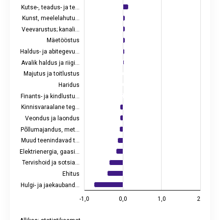
The chart has 2 Y axes displaying values, and values.
Kutse-, teadus- ja te…
Kunst, meelelahutu…
Veevarustus; kanali…
Mäetööstus
Haldus- ja abitegevu…
Avalik haldus ja riigi…
Majutus ja toitlustus
Haridus
Finants- ja kindlustu…
Kinnisvaraalane teg…
Veondus ja laondus
Põllumajandus, met…
Muud teenindavad t…
Elektrienergia, gaasi…
Tervishoid ja sotsia…
Ehitus
Hulgi- ja jaekauband…
-1,0
0,0
1,0
2