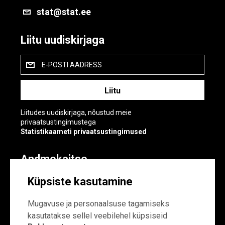
stat@stat.ee
Liitu uudiskirjaga
E-POSTI AADRESS
Liitudes uudiskirjaga, nõustud meie
privaatsustingimustega
Statistikaameti privaatsustingimused
Andmekaitse
Andmekaitse
Küpsiste kasutamine
Küpsiste sätted
Mugavuse ja personaalsuse tagamiseks
kasutatakse sellel veebilehel küpsiseid