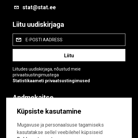
stat@stat.ee
Liitu uudiskirjaga
E-POSTI AADRESS
Liitudes uudiskirjaga, nõustud meie
privaatsustingimustega
Statistikaameti privaatsustingimused
Andmekaitse
Andmekaitse
Küpsiste kasutamine
Küpsiste sätted
Mugavuse ja personaalsuse tagamiseks
kasutatakse sellel veebilehel küpsiseid