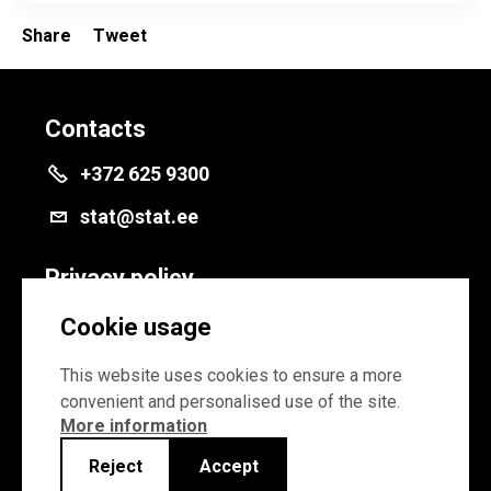
Share
Tweet
Contacts
+372 625 9300
stat@stat.ee
Privacy policy
Privacy policy
Cookie usage
Cookie settings
This website uses cookies to ensure a more
convenient and personalised use of the site.
More information
Reject
Accept