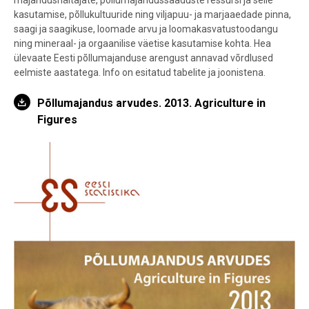
majandusnäitajate, põllumajandussaaduste ressursi ja selle
kasutamise, põllukultuuride ning viljapuu- ja marjaaedade pinna,
saagi ja saagikuse, loomade arvu ja loomakasvatustoodangu
ning mineraal- ja orgaanilise väetise kasutamise kohta. Hea
ülevaate Eesti põllumajanduse arengust annavad võrdlused
eelmiste aastatega. Info on esitatud tabelite ja joonistena.
Põllumajandus arvudes. 2013. Agriculture in
Figures