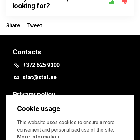
looking for?
Share
Tweet
Contacts
+372 625 9300
stat@stat.ee
Privacy policy
Privacy policy
Cookie usage
Cookie settings
This website uses cookies to ensure a more
convenient and personalised use of the site.
More information