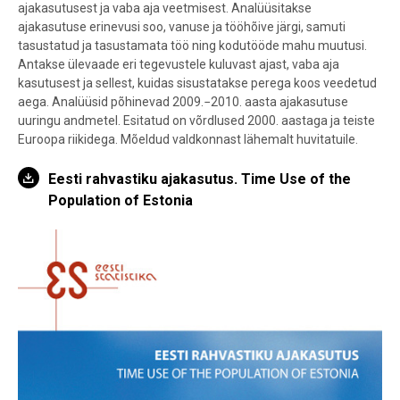
ajakasutusest ja vaba aja veetmisest. Analüüsitakse
ajakasutuse erinevusi soo, vanuse ja tööhõive järgi, samuti
tasustatud ja tasustamata töö ning kodutööde mahu muutusi.
Antakse ülevaade eri tegevustele kuluvast ajast, vaba aja
kasutusest ja sellest, kuidas sisustatakse perega koos veedetud
aega. Analüüsid põhinevad 2009.−2010. aasta ajakasutuse
uuringu andmetel. Esitatud on võrdlused 2000. aastaga ja teiste
Euroopa riikidega. Mõeldud valdkonnast lähemalt huvitatuile.
Eesti rahvastiku ajakasutus. Time Use of the
Population of Estonia