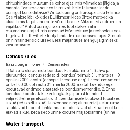
ehitushindade muutumise kohta ajas, mis võimaldab jälgida ja
hinnata Eesti majanduses toimuvat. Kelle tellimusel seda
uuringut korraldatakse? Antud uuring on Euroopa Liidu tellimus.
See viiakse läbi kõikides EL liikmesriikides ühtse metoodika
alusel, mis tagab andmete võrreldavuse. Miks need andmed on
vajalikud? Antud uuringu raames töötatakse välja
majandusnäitajad, mis annavad infot ehituse ja teehooldusega
tegelevate ettevõtete tootjahindade muutumisest ajas. Samuti
on hinnaindeksid olulised Eesti majanduse arengu jälgimiseks
kasutatavate
Census rules
Basic page
Home
Census rules
I. Rahva ja eluruumide loenduse korraldamine 1. Rahva ja
eluruumide loendus (edaspidi loendus) toimub 31. märtsist – 9.
aprillini 2000. aastal (edaspidi loenduse aeg). Loendusmoment
on kell 00.00 ööl vastu 31. märtsi 2000. aastal. Loendusega
kogutavad andmed ajastatakse loendusmomendile. 2. Enne
loendust korraldatakse eelringkäik ja pärast loendust
väljavõtteline järelküsitlus. 3. Loendamisele kuuluvad füüsilised
isikud (edaspidi isikud), leibkonnad ning eluruumid ja eluruume
sisaldavad hooned. Leibkonna moodustavad ühel aadressil koos
elavad isikud, keda seob ühine kodune majapidamine (ühine
Water transport