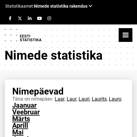
Nimede statistika
Nimepäevad
Täna on nimepäev:
Laar
,
Laur
,
Lauri
,
Laurits
,
Lauro
.
Jaanuar
Veebruar
Märts
Aprill
Mai