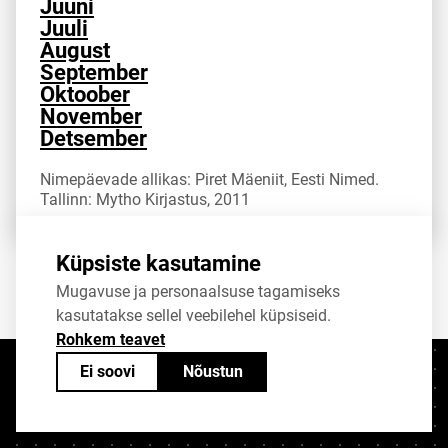
Juuni
Juuli
August
September
Oktoober
November
Detsember
Nimepäevade allikas: Piret Mäeniit, Eesti Nimed.
Tallinn: Mytho Kirjastus, 2011
Küpsiste kasutamine
Jaga
Tweet
Mugavuse ja personaalsuse tagamiseks
kasutatakse sellel veebilehel küpsiseid.
Rohkem teavet
Ei soovi
Nõustun
Kontaktid
+372 625 9300
stat@stat.ee
Küpsiste sätted