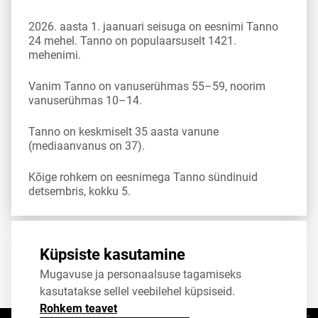
2026. aasta 1. jaanuari seisuga on eesnimi Tanno
24 mehel. Tanno on populaarsuselt 1421.
mehenimi.
Vanim Tanno on vanuserühmas 55–59, noorim
vanuserühmas 10–14.
Tanno on keskmiselt 35 aasta vanune
(mediaanvanus on 37).
Kõige rohkem on eesnimega Tanno sündinuid
detsembris, kokku 5.
Allikas:
statistikaamet
,
rahvastikuregister
Küpsiste kasutamine
Mugavuse ja personaalsuse tagamiseks
Jaga
Tweet
kasutatakse sellel veebilehel küpsiseid.
Rohkem teavet