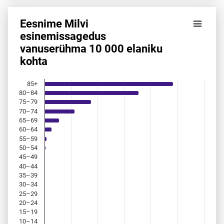
Eesnime Milvi
Eesnime Milvi esinemis­sagedus vanuserühma 10 000 elani
esinemis­sagedus
vanuserühma 10 000 elaniku
Bar chart with 18 bars.
kohta
Allikas: statistikaamet, rahvastikuregister
The chart has 1 X axis displaying categories.
The chart has 1 Y axis displaying values. Data ranges from
85+
80–84
75–79
70–74
65–69
60–64
55–59
50–54
45–49
40–44
35–39
30–34
25–29
20–24
15–19
10–14