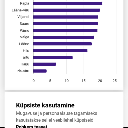
Rapla
Lääne-Viru
Viljandi
Saare
Pärnu
Valga
Lääne
Hiiu
Tartu
Harju
Ida-Viru
0
5
10
15
20
25
End of interactive chart.
Allikas:
statistikaamet
,
rahvastikuregister
Küpsiste kasutamine
Mugavuse ja personaalsuse tagamiseks
Jaga
Tweet
kasutatakse sellel veebilehel küpsiseid.
Rohkem teavet