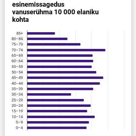
Perekonnanime Petrov esinemis­sagedus vanuserühma 10 0
esinemis­sagedus
vanuserühma 10 000 elaniku
Bar chart with 18 bars.
kohta
Allikas: statistikaamet, rahvastikuregister
The chart has 1 X axis displaying categories.
The chart has 1 Y axis displaying values. Data ranges from 
85+
80–84
75–79
70–74
65–69
60–64
55–59
50–54
45–49
40–44
35–39
30–34
25–29
20–24
15–19
10–14
5–9
0–4