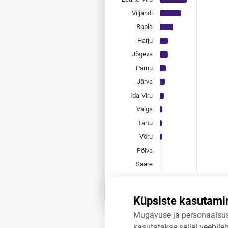
The chart has 1 Y axis displayi
Viljandi
Rapla
Harju
Jõgeva
Pärnu
Järva
Ida-Viru
Valga
Tartu
Võru
Põlva
Saare
0
5
End of interactive chart.
Küpsiste kasutami
Mugavuse ja personaalsu
Allikas:
statistikaamet
,
rahvas
kasutatakse sellel veebileh