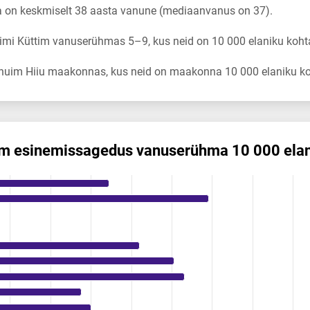
 on keskmiselt 38 aasta vanune (mediaanvanus on 37).
mi Küttim vanuserühmas 5–9, kus neid on 10 000 elaniku kohta
inuim Hiiu maakonnas, kus neid on maakonna 10 000 elaniku ko
m esinemis­sagedus vanuserühma 10 000 elan
s­sagedus vanuserühma 10 000 elaniku kohta
ikuregister
ng categories.
ng values. Data ranges from 0.39 to 2.56.