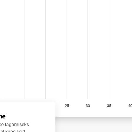
ng values. Data ranges from 0 to 47.97.
10
15
20
25
30
35
4
ne
se tagamiseks
tikuregister
el küpsiseid.