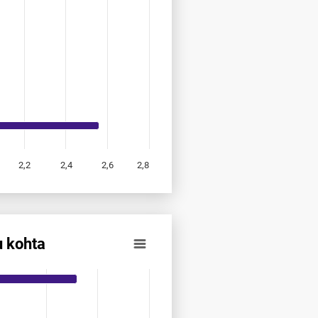
2,2
2,4
2,6
2,8
 kohta