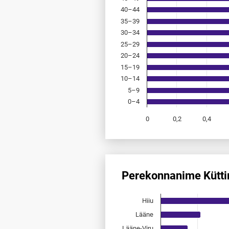
40–44
35–39
30–34
25–29
20–24
15–19
10–14
5–9
0–4
0
0,2
0,4
End of interactive chart.
Perekonnanime Kütti
Perekonnanime Küttim esinemi
Hiiu
Bar chart with 15 bars.
Allikas: statistikaamet, rahvast
Lääne
The chart has 1 X axis displayi
Lääne-Viru