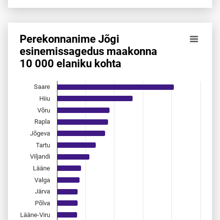
End of interactive chart.
Perekonnanime Jõgi
Perekonnanime Jõgi esinemis­sagedus maakonna 10 000 e
esinemis­sagedus maakonna
10 000 elaniku kohta
Bar chart with 15 bars.
Allikas: statistikaamet, rahvastikuregister
The chart has 1 X axis displaying categories.
Saare
The chart has 1 Y axis displaying values. Data ranges from 
Hiiu
Võru
Rapla
Jõgeva
Tartu
Viljandi
Lääne
Valga
Järva
Põlva
Lääne-Viru