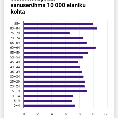
vanuserühma 10 000 elaniku
Bar chart with 18 bars.
kohta
Allikas: statistikaamet, rahvastikuregister
The chart has 1 X axis displaying categories.
The chart has 1 Y axis displaying values. Data ranges from 
85+
80–84
75–79
70–74
65–69
60–64
55–59
50–54
45–49
40–44
35–39
30–34
25–29
20–24
15–19
10–14
5–9
0–4
0
2
4
6
8
10
12