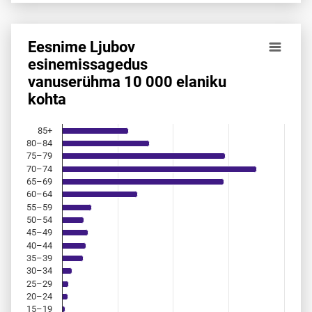
Eesnime Ljubov
Eesnime Ljubov esinemis­sagedus vanuserühma 10 000 ela
esinemis­sagedus
vanuserühma 10 000 elaniku
Bar chart with 18 bars.
kohta
Allikas: statistikaamet, rahvastikuregister
The chart has 1 X axis displaying categories.
The chart has 1 Y axis displaying values. Data ranges from 
85+
80–84
75–79
70–74
65–69
60–64
55–59
50–54
45–49
40–44
35–39
30–34
25–29
20–24
15–19