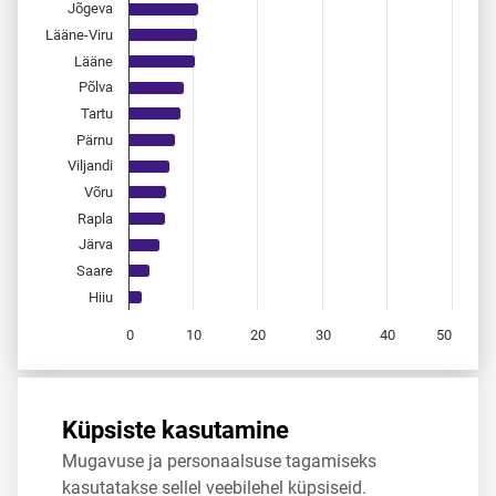
Jõgeva
Lääne-Viru
Lääne
Põlva
Tartu
Pärnu
Viljandi
Võru
Rapla
Järva
Saare
Hiiu
0
10
20
30
40
50
End of interactive chart.
Allikas:
statistikaamet
,
rahvastikuregister
Küpsiste kasutamine
Mugavuse ja personaalsuse tagamiseks
Jaga
Tweet
kasutatakse sellel veebilehel küpsiseid.