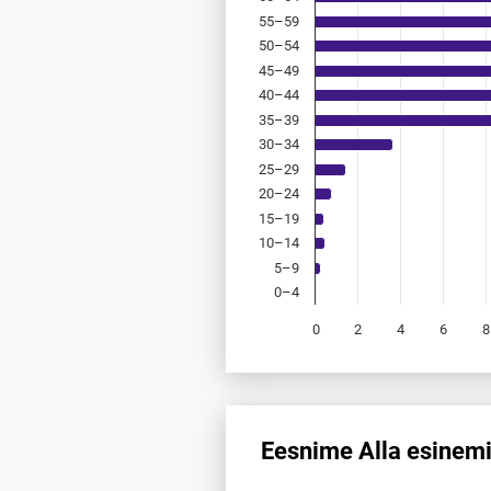
55–59
50–54
45–49
40–44
35–39
30–34
25–29
20–24
15–19
10–14
5–9
0–4
0
2
4
6
8
End of interactive chart.
Eesnime Alla esinemi
Eesnime Alla esinemis­sagedus 