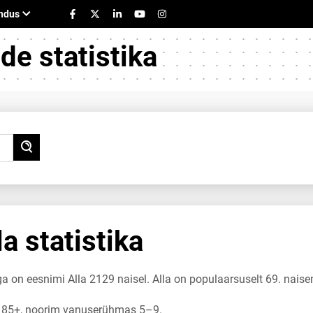
e statistika
a statistika
ga on eesnimi Alla 2129 naisel. Alla on populaarsuselt 69. naise
 85+, noorim vanuserühmas 5–9.