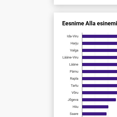
End of interactive chart.
Eesnime Alla esinem
Eesnime Alla esinemis­sagedu
Ida-Viru
Bar chart with 15 bars.
Allikas: statistikaamet, rahvast
Harju
The chart has 1 X axis displayi
Valga
The chart has 1 Y axis displayi
Lääne-Viru
Lääne
Pärnu
Rapla
Tartu
Võru
Jõgeva
Hiiu
Saare