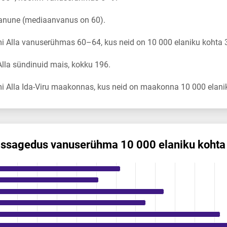
vanune (mediaanvanus on 60).
 Alla vanuserühmas 60–64, kus neid on 10 000 elaniku kohta 
lla sündinuid mais, kokku 196.
 Alla Ida-Viru maakonnas, kus neid on maakonna 10 000 elanik
is­sagedus vanuserühma 10 000 elaniku kohta
s vanuserühma 10 000 elaniku kohta
ikuregister
ng categories.
ng values. Data ranges from 0 to 38.48.