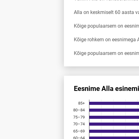
Alla on keskmiselt 60 aasta 
Kõige populaarsem on eesnimi
Kõige rohkem on eesnimega A
Kõige populaarsem on eesnimi
Eesnime Alla esinem
Eesnime Alla esinemis­sagedu
85+
Bar chart with 18 bars.
80–84
Allikas: statistikaamet, rahvast
75–79
The chart has 1 X axis displayi
The chart has 1 Y axis displayi
70–74
65–69
60–64