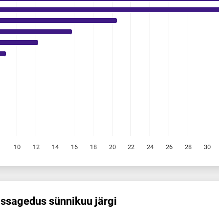
10
12
14
16
18
20
22
24
26
28
30
s­sagedus sünnikuu järgi
sünnikuu järgi