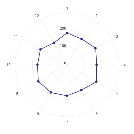
1
ikuregister
12
2
ng categories.
ing values. Data ranges from 147 to 196.
200
11
3
100
0
10
4
9
5
8
6
7