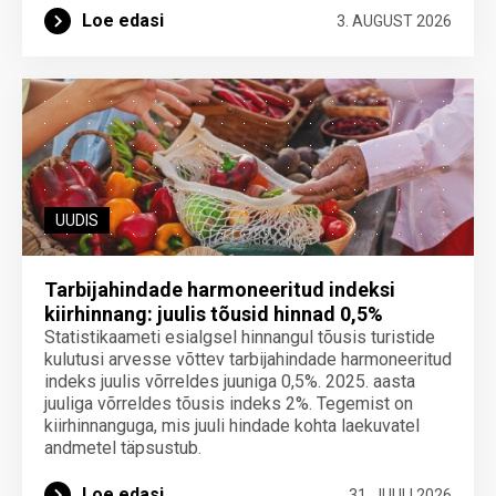
Loe edasi
3. AUGUST 2026
UUDIS
Tarbijahindade harmoneeritud indeksi
kiirhinnang: juulis tõusid hinnad 0,5%
Statistikaameti esialgsel hinnangul tõusis turistide
kulutusi arvesse võttev tarbijahindade harmoneeritud
indeks juulis võrreldes juuniga 0,5%. 2025. aasta
juuliga võrreldes tõusis indeks 2%. Tegemist on
kiirhinnanguga, mis juuli hindade kohta laekuvatel
andmetel täpsustub.
Loe edasi
31. JUULI 2026