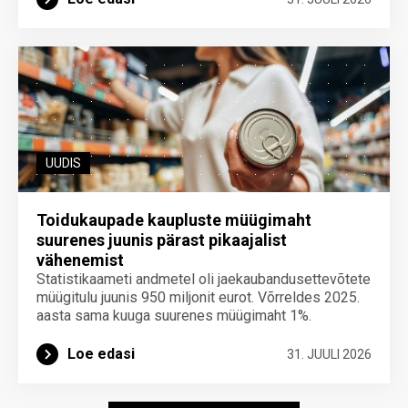
UUDIS
Toidukaupade kaupluste müügimaht
suurenes juunis pärast pikaajalist
vähenemist
Statistikaameti andmetel oli jaekaubandusettevõtete
müügitulu juunis 950 miljonit eurot. Võrreldes 2025.
aasta sama kuuga suurenes müügimaht 1%.
Loe edasi
31. JUULI 2026