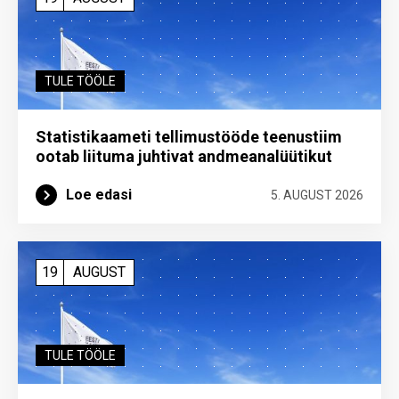
TULE TÖÖLE
Statistikaameti tellimustööde teenustiim
ootab liituma ­juhtivat andme­analüütikut
Loe edasi
5. AUGUST 2026
19
AUGUST
TULE TÖÖLE