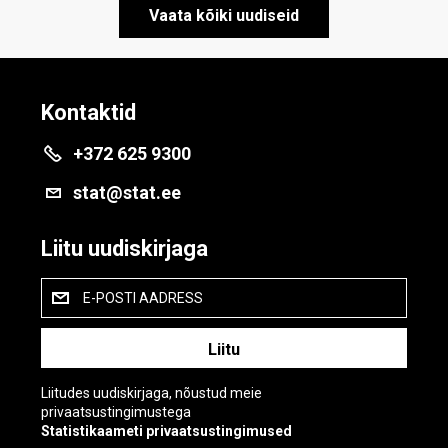
Vaata kõiki uudiseid
Kontaktid
+372 625 9300
stat@stat.ee
Liitu uudiskirjaga
E-POSTI AADRESS
Liitudes uudiskirjaga, nõustud meie
privaatsustingimustega
Statistikaameti privaatsustingimused