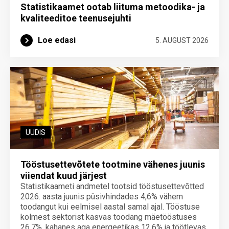
Statistikaamet ootab liituma metoodika- ja
kvaliteeditoe teenuse­juhti
Loe edasi
5. AUGUST 2026
UUDIS
Tööstusettevõtete tootmine vähenes juunis
viiendat kuud järjest
Statistikaameti andmetel tootsid tööstusettevõtted
2026. aasta juunis püsivhindades 4,6% vähem
toodangut kui eelmisel aastal samal ajal. Tööstuse
kolmest sektorist kasvas toodang mäetööstuses
26,7%, kahanes aga energeetikas 12,6% ja töötlevas