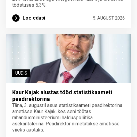
tööstuses 5,3%.
Loe edasi
5. AUGUST 2026
UUDIS
Kaur Kajak alustas tööd statistikaameti
peadirektorina
Täna, 3. augustil asus statistikaameti peadirektorina
ametisse Kaur Kajak, kes seni töötas
rahandusministeeriumi halduspoliitika
asekantslerina. Peadirektor nimetatakse ametisse
viieks aastaks.