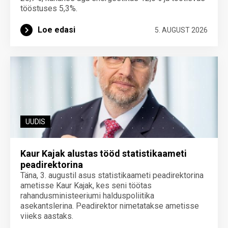
tööstuses 5,3%.
Loe edasi
5. AUGUST 2026
UUDIS
Kaur Kajak alustas tööd statistikaameti
peadirektorina
Täna, 3. augustil asus statistikaameti peadirektorina
ametisse Kaur Kajak, kes seni töötas
rahandusministeeriumi halduspoliitika
asekantslerina. Peadirektor nimetatakse ametisse
viieks aastaks.