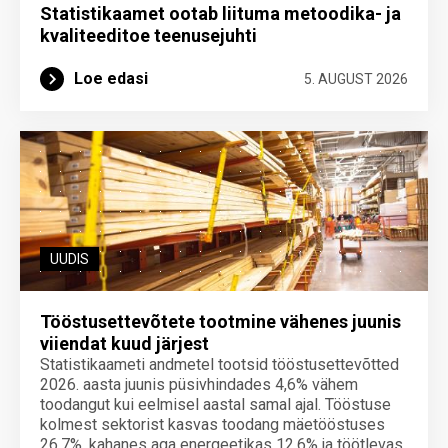
Statistikaamet ootab liituma metoodika- ja
kvaliteeditoe teenuse­juhti
Loe edasi
5. AUGUST 2026
UUDIS
Tööstusettevõtete tootmine vähenes juunis
viiendat kuud järjest
Statistikaameti andmetel tootsid tööstusettevõtted
2026. aasta juunis püsivhindades 4,6% vähem
toodangut kui eelmisel aastal samal ajal. Tööstuse
kolmest sektorist kasvas toodang mäetööstuses
26,7%, kahanes aga energeetikas 12,6% ja töötlevas