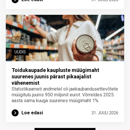
UUDIS
Toidukaupade kaupluste müügimaht
suurenes juunis pärast pikaajalist
vähenemist
Statistikaameti andmetel oli jaekaubandusettevõtete
müügitulu juunis 950 miljonit eurot. Võrreldes 2025.
aasta sama kuuga suurenes müügimaht 1%.
Loe edasi
31. JUULI 2026