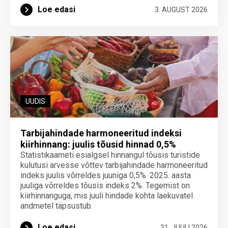
Loe edasi
3. AUGUST 2026
UUDIS
Tarbijahindade harmoneeritud indeksi
kiirhinnang: juulis tõusid hinnad 0,5%
Statistikaameti esialgsel hinnangul tõusis turistide
kulutusi arvesse võttev tarbijahindade harmoneeritud
indeks juulis võrreldes juuniga 0,5%. 2025. aasta
juuliga võrreldes tõusis indeks 2%. Tegemist on
kiirhinnanguga, mis juuli hindade kohta laekuvatel
andmetel täpsustub.
Loe edasi
31. JUULI 2026