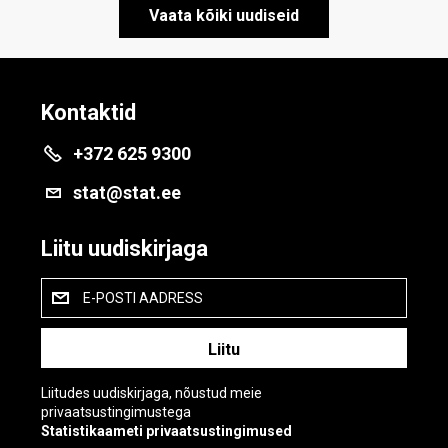
Vaata kõiki uudiseid
Kontaktid
+372 625 9300
stat@stat.ee
Liitu uudiskirjaga
E-POSTI AADRESS
Liitudes uudiskirjaga, nõustud meie
privaatsustingimustega
Statistikaameti privaatsustingimused