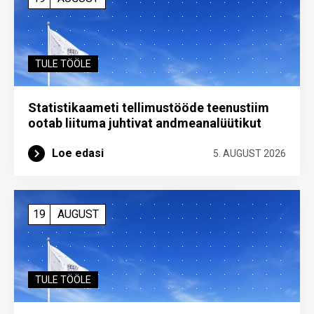
TULE TÖÖLE
Statistikaameti tellimustööde teenustiim
ootab liituma ­juhtivat andme­analüütikut
Loe edasi
5. AUGUST 2026
19
AUGUST
TULE TÖÖLE