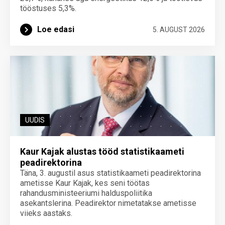
tööstuses 5,3%.
Loe edasi
5. AUGUST 2026
UUDIS
Kaur Kajak alustas tööd statistikaameti
peadirektorina
Täna, 3. augustil asus statistikaameti peadirektorina
ametisse Kaur Kajak, kes seni töötas
rahandusministeeriumi halduspoliitika
asekantslerina. Peadirektor nimetatakse ametisse
viieks aastaks.