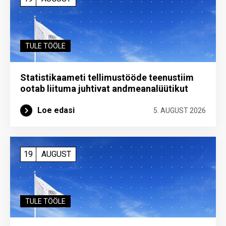
TULE TÖÖLE
Statistikaameti tellimustööde teenustiim
ootab liituma ­juhtivat andme­analüütikut
Loe edasi
5. AUGUST 2026
19
AUGUST
TULE TÖÖLE