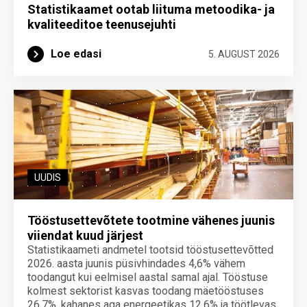
Statistikaamet ootab liituma metoodika- ja
kvaliteeditoe teenuse­juhti
Loe edasi
5. AUGUST 2026
UUDIS
Tööstusettevõtete tootmine vähenes juunis
viiendat kuud järjest
Statistikaameti andmetel tootsid tööstusettevõtted
2026. aasta juunis püsivhindades 4,6% vähem
toodangut kui eelmisel aastal samal ajal. Tööstuse
kolmest sektorist kasvas toodang mäetööstuses
26,7%, kahanes aga energeetikas 12,6% ja töötlevas