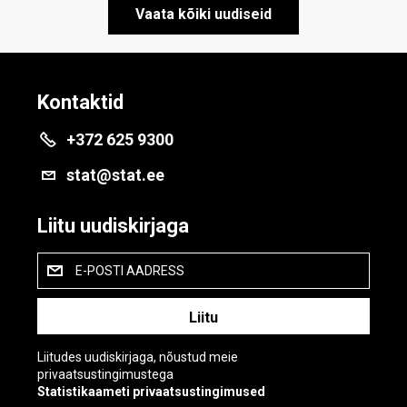
Vaata kõiki uudiseid
Kontaktid
+372 625 9300
stat@stat.ee
Liitu uudiskirjaga
E-POSTI AADRESS
Liitudes uudiskirjaga, nõustud meie
privaatsustingimustega
Statistikaameti privaatsustingimused