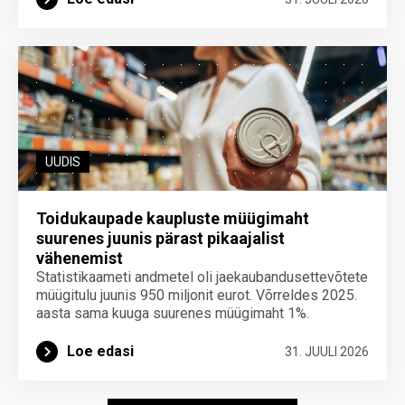
UUDIS
Toidukaupade kaupluste müügimaht
suurenes juunis pärast pikaajalist
vähenemist
Statistikaameti andmetel oli jaekaubandusettevõtete
müügitulu juunis 950 miljonit eurot. Võrreldes 2025.
aasta sama kuuga suurenes müügimaht 1%.
Loe edasi
31. JUULI 2026