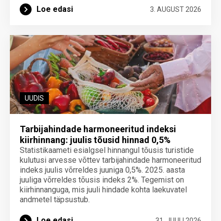
Loe edasi
3. AUGUST 2026
UUDIS
Tarbijahindade harmoneeritud indeksi
kiirhinnang: juulis tõusid hinnad 0,5%
Statistikaameti esialgsel hinnangul tõusis turistide
kulutusi arvesse võttev tarbijahindade harmoneeritud
indeks juulis võrreldes juuniga 0,5%. 2025. aasta
juuliga võrreldes tõusis indeks 2%. Tegemist on
kiirhinnanguga, mis juuli hindade kohta laekuvatel
andmetel täpsustub.
Loe edasi
31. JUULI 2026