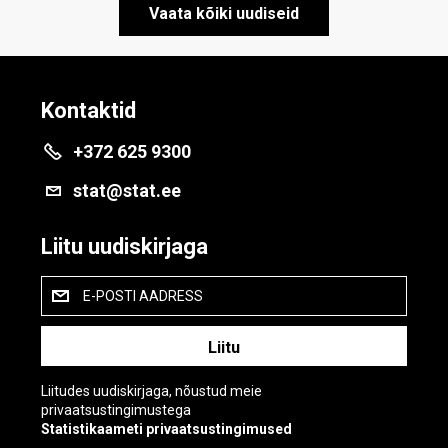
Vaata kõiki uudiseid
Kontaktid
+372 625 9300
stat@stat.ee
Liitu uudiskirjaga
E-POSTI AADRESS
Liitudes uudiskirjaga, nõustud meie
privaatsustingimustega
Statistikaameti privaatsustingimused