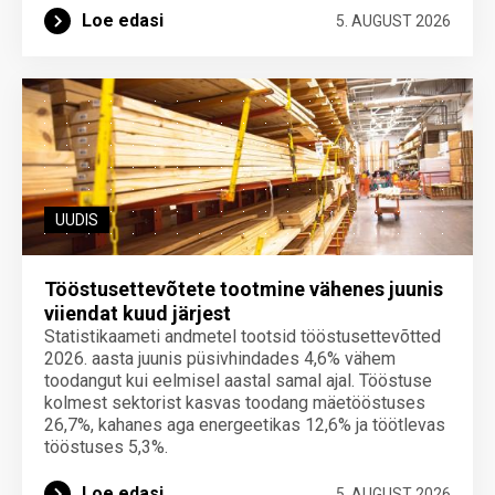
Loe edasi
5. AUGUST 2026
UUDIS
Tööstusettevõtete tootmine vähenes juunis
viiendat kuud järjest
Statistikaameti andmetel tootsid tööstusettevõtted
2026. aasta juunis püsivhindades 4,6% vähem
toodangut kui eelmisel aastal samal ajal. Tööstuse
kolmest sektorist kasvas toodang mäetööstuses
26,7%, kahanes aga energeetikas 12,6% ja töötlevas
tööstuses 5,3%.
Loe edasi
5. AUGUST 2026