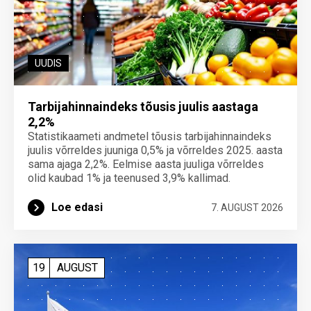
UUDIS
Tarbijahinnaindeks tõusis juulis aastaga
2,2%
Statistikaameti andmetel tõusis tarbijahinnaindeks
juulis võrreldes juuniga 0,5% ja võrreldes 2025. aasta
sama ajaga 2,2%. Eelmise aasta juuliga võrreldes
olid kaubad 1% ja teenused 3,9% kallimad.
Loe edasi
7. AUGUST 2026
19
AUGUST