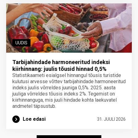
UUDIS
Tarbijahindade harmoneeritud indeksi
kiirhinnang: juulis tõusid hinnad 0,5%
Statistikaameti esialgsel hinnangul tõusis turistide
kulutusi arvesse võttev tarbijahindade harmoneeritud
indeks juulis võrreldes juuniga 0,5%. 2025. aasta
juuliga võrreldes tõusis indeks 2%. Tegemist on
kiirhinnanguga, mis juuli hindade kohta laekuvatel
andmetel täpsustub.
Loe edasi
31. JUULI 2026