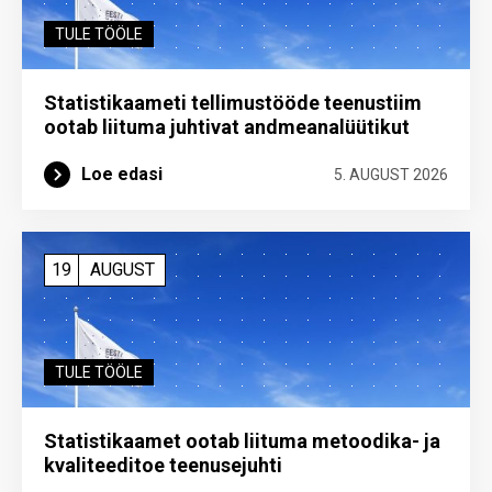
TULE TÖÖLE
Statistikaameti tellimustööde teenustiim
ootab liituma ­juhtivat andme­analüütikut
Loe edasi
5. AUGUST 2026
19
AUGUST
TULE TÖÖLE
Statistikaamet ootab liituma metoodika- ja
kvaliteeditoe teenuse­juhti