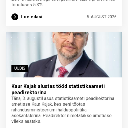
tööstuses 5,3%.
Loe edasi
5. AUGUST 2026
UUDIS
Kaur Kajak alustas tööd statistikaameti
peadirektorina
Täna, 3. augustil asus statistikaameti peadirektorina
ametisse Kaur Kajak, kes seni töötas
rahandusministeeriumi halduspoliitika
asekantslerina. Peadirektor nimetatakse ametisse
viieks aastaks.