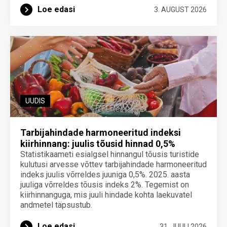
Loe edasi
3. AUGUST 2026
UUDIS
Tarbijahindade harmoneeritud indeksi
kiirhinnang: juulis tõusid hinnad 0,5%
Statistikaameti esialgsel hinnangul tõusis turistide
kulutusi arvesse võttev tarbijahindade harmoneeritud
indeks juulis võrreldes juuniga 0,5%. 2025. aasta
juuliga võrreldes tõusis indeks 2%. Tegemist on
kiirhinnanguga, mis juuli hindade kohta laekuvatel
andmetel täpsustub.
Loe edasi
31. JUULI 2026