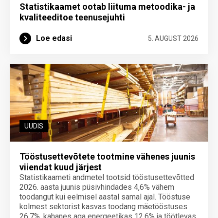
Statistikaamet ootab liituma metoodika- ja
kvaliteeditoe teenuse­juhti
Loe edasi
5. AUGUST 2026
UUDIS
Tööstusettevõtete tootmine vähenes juunis
viiendat kuud järjest
Statistikaameti andmetel tootsid tööstusettevõtted
2026. aasta juunis püsivhindades 4,6% vähem
toodangut kui eelmisel aastal samal ajal. Tööstuse
kolmest sektorist kasvas toodang mäetööstuses
26,7%, kahanes aga energeetikas 12,6% ja töötlevas