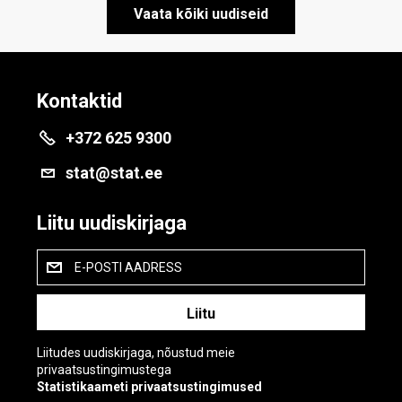
Vaata kõiki uudiseid
Kontaktid
+372 625 9300
stat@stat.ee
Liitu uudiskirjaga
E-POSTI AADRESS
Liitudes uudiskirjaga, nõustud meie
privaatsustingimustega
Statistikaameti privaatsustingimused