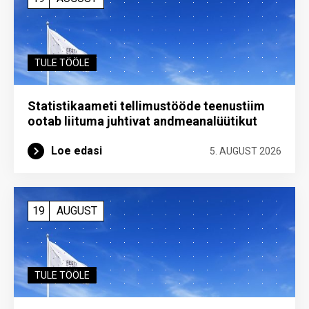
TULE TÖÖLE
Statistikaameti tellimustööde teenustiim
ootab liituma ­juhtivat andme­analüütikut
Loe edasi
5. AUGUST 2026
19
AUGUST
TULE TÖÖLE