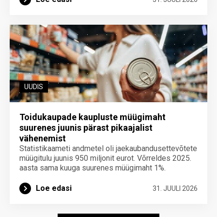
UUDIS
Toidukaupade kaupluste müügimaht
suurenes juunis pärast pikaajalist
vähenemist
Statistikaameti andmetel oli jaekaubandusettevõtete
müügitulu juunis 950 miljonit eurot. Võrreldes 2025.
aasta sama kuuga suurenes müügimaht 1%.
Loe edasi
31. JUULI 2026