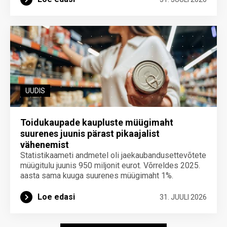
UUDIS
Toidukaupade kaupluste müügimaht
suurenes juunis pärast pikaajalist
vähenemist
Statistikaameti andmetel oli jaekaubandusettevõtete
müügitulu juunis 950 miljonit eurot. Võrreldes 2025.
aasta sama kuuga suurenes müügimaht 1%.
Loe edasi
31. JUULI 2026