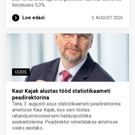
tööstuses 5,3%.
Loe edasi
5. AUGUST 2026
UUDIS
Kaur Kajak alustas tööd statistikaameti
peadirektorina
Täna, 3. augustil asus statistikaameti peadirektorina
ametisse Kaur Kajak, kes seni töötas
rahandusministeeriumi halduspoliitika
asekantslerina. Peadirektor nimetatakse ametisse
viieks aastaks.