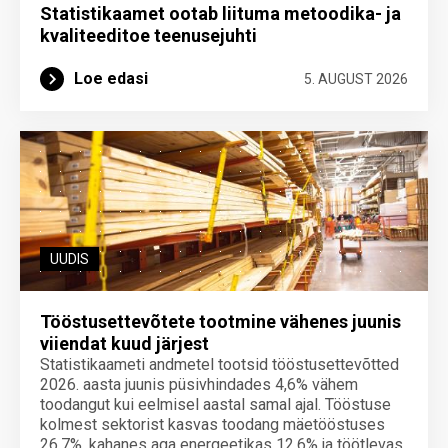
Statistikaamet ootab liituma metoodika- ja
kvaliteeditoe teenuse­juhti
Loe edasi
5. AUGUST 2026
UUDIS
Tööstusettevõtete tootmine vähenes juunis
viiendat kuud järjest
Statistikaameti andmetel tootsid tööstusettevõtted
2026. aasta juunis püsivhindades 4,6% vähem
toodangut kui eelmisel aastal samal ajal. Tööstuse
kolmest sektorist kasvas toodang mäetööstuses
26,7%, kahanes aga energeetikas 12,6% ja töötlevas