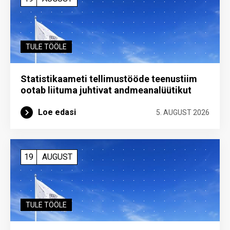
TULE TÖÖLE
Statistikaameti tellimustööde teenustiim
ootab liituma ­juhtivat andme­analüütikut
Loe edasi
5. AUGUST 2026
19
AUGUST
TULE TÖÖLE