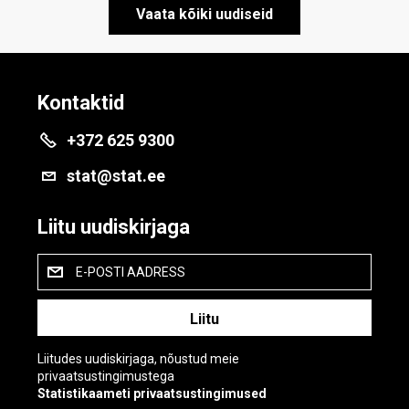
Vaata kõiki uudiseid
Kontaktid
+372 625 9300
stat@stat.ee
Liitu uudiskirjaga
E-POSTI AADRESS
Liitudes uudiskirjaga, nõustud meie
privaatsustingimustega
Statistikaameti privaatsustingimused