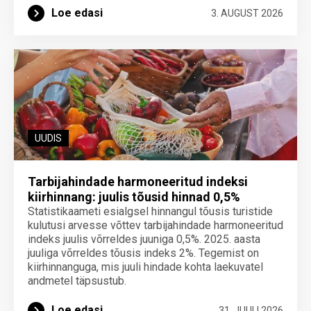
Loe edasi
3. AUGUST 2026
UUDIS
Tarbijahindade harmoneeritud indeksi
kiirhinnang: juulis tõusid hinnad 0,5%
Statistikaameti esialgsel hinnangul tõusis turistide
kulutusi arvesse võttev tarbijahindade harmoneeritud
indeks juulis võrreldes juuniga 0,5%. 2025. aasta
juuliga võrreldes tõusis indeks 2%. Tegemist on
kiirhinnanguga, mis juuli hindade kohta laekuvatel
andmetel täpsustub.
Loe edasi
31. JUULI 2026