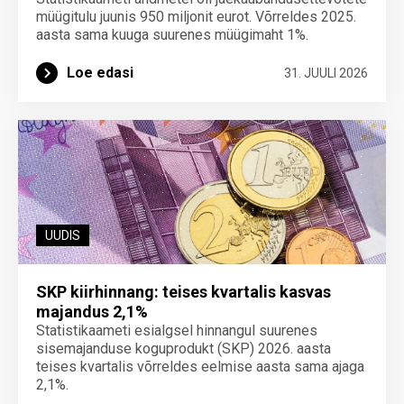
müügitulu juunis 950 miljonit eurot. Võrreldes 2025.
aasta sama kuuga suurenes müügimaht 1%.
Loe edasi
31. JUULI 2026
UUDIS
SKP kiirhinnang: teises kvartalis kasvas
majandus 2,1%
Statistikaameti esialgsel hinnangul suurenes
sisemajanduse koguprodukt (SKP) 2026. aasta
teises kvartalis võrreldes eelmise aasta sama ajaga
2,1%.