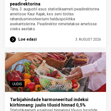
peadirektorina
Täna, 3. augustil asus statistikaameti peadirektorina
ametisse Kaur Kajak, kes seni töötas
rahandusministeeriumi halduspoliitika
asekantslerina. Peadirektor nimetatakse ametisse
viieks aastaks.
Loe edasi
3. AUGUST 2026
UUDIS
Tarbijahindade harmoneeritud indeksi
kiirhinnang: juulis tõusid hinnad 0,5%
Statistikaameti esialgsel hinnangul tõusis turistide