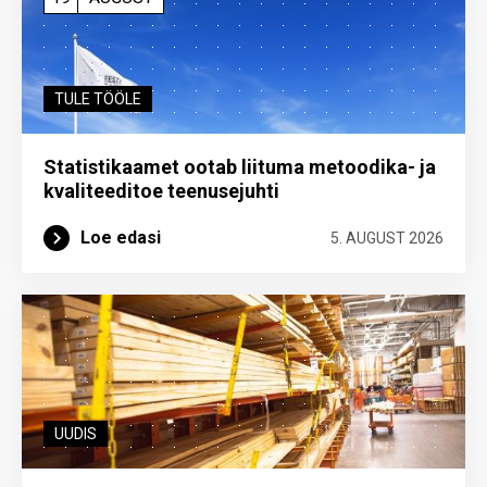
TULE TÖÖLE
Statistikaamet ootab liituma metoodika- ja
kvaliteeditoe teenuse­juhti
Loe edasi
5. AUGUST 2026
UUDIS