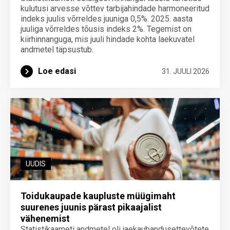
kulutusi arvesse võttev tarbijahindade harmoneeritud
indeks juulis võrreldes juuniga 0,5%. 2025. aasta
juuliga võrreldes tõusis indeks 2%. Tegemist on
kiirhinnanguga, mis juuli hindade kohta laekuvatel
andmetel täpsustub.
Loe edasi
31. JUULI 2026
UUDIS
Toidukaupade kaupluste müügimaht
suurenes juunis pärast pikaajalist
vähenemist
Statistikaameti andmetel oli jaekaubandusettevõtete