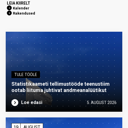
LEIA KIIRELT
Kalender
Rakendused
TULE TÖÖLE
Statistikaameti tellimustööde teenustiim
ootab liituma ­juhtivat andme­analüütikut
Loe edasi
5. AUGUST 2026
19
AUGUST