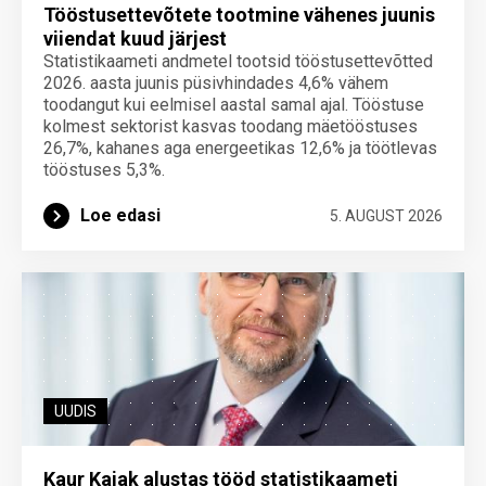
Tööstusettevõtete tootmine vähenes juunis
viiendat kuud järjest
Statistikaameti andmetel tootsid tööstusettevõtted
2026. aasta juunis püsivhindades 4,6% vähem
toodangut kui eelmisel aastal samal ajal. Tööstuse
kolmest sektorist kasvas toodang mäetööstuses
26,7%, kahanes aga energeetikas 12,6% ja töötlevas
tööstuses 5,3%.
Loe edasi
5. AUGUST 2026
UUDIS
Kaur Kajak alustas tööd statistikaameti