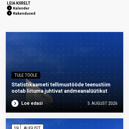
LEIA KIIRELT
Kalender
Rakendused
TULE TÖÖLE
Statistikaameti tellimustööde teenustiim
ootab liituma ­juhtivat andme­analüütikut
Loe edasi
5. AUGUST 2026
19
AUGUST