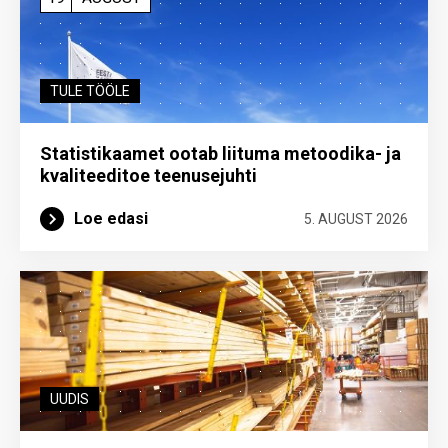
TULE TÖÖLE
Statistikaamet ootab liituma metoodika- ja
kvaliteeditoe teenuse­juhti
Loe edasi
5. AUGUST 2026
UUDIS