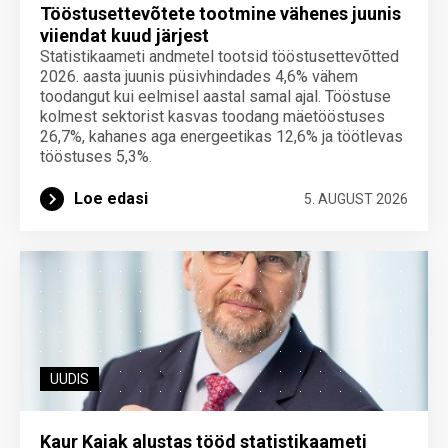
Tööstusettevõtete tootmine vähenes juunis
viiendat kuud järjest
Statistikaameti andmetel tootsid tööstusettevõtted
2026. aasta juunis püsivhindades 4,6% vähem
toodangut kui eelmisel aastal samal ajal. Tööstuse
kolmest sektorist kasvas toodang mäetööstuses
26,7%, kahanes aga energeetikas 12,6% ja töötlevas
tööstuses 5,3%.
Loe edasi
5. AUGUST 2026
UUDIS
Kaur Kajak alustas tööd statistikaameti