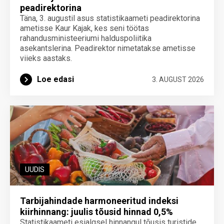
peadirektorina
Täna, 3. augustil asus statistikaameti peadirektorina
ametisse Kaur Kajak, kes seni töötas
rahandusministeeriumi halduspoliitika
asekantslerina. Peadirektor nimetatakse ametisse
viieks aastaks.
Loe edasi
3. AUGUST 2026
UUDIS
Tarbijahindade harmoneeritud indeksi
kiirhinnang: juulis tõusid hinnad 0,5%
Statistikaameti esialgsel hinnangul tõusis turistide