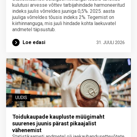
kulutusi arvesse võttev tarbijahindade harmoneeritud
indeks juulis võrreldes juuniga 0,5%. 2025. aasta
juuliga võrreldes tõusis indeks 2%. Tegemist on
kiirhinnanguga, mis juuli hindade kohta laekuvatel
andmetel täpsustub.
Loe edasi
31. JUULI 2026
UUDIS
Toidukaupade kaupluste müügimaht
suurenes juunis pärast pikaajalist
vähenemist
Statistikaameti andmetel oli jaekaubandusettevõtete