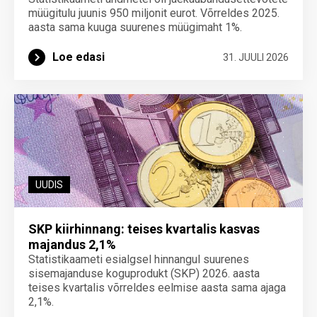
müügitulu juunis 950 miljonit eurot. Võrreldes 2025.
aasta sama kuuga suurenes müügimaht 1%.
Loe edasi
31. JUULI 2026
UUDIS
SKP kiirhinnang: teises kvartalis kasvas
majandus 2,1%
Statistikaameti esialgsel hinnangul suurenes
sisemajanduse koguprodukt (SKP) 2026. aasta
teises kvartalis võrreldes eelmise aasta sama ajaga
2,1%.