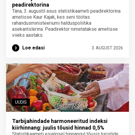
peadirektorina
Täna, 3. augustil asus statistikaameti peadirektorina
ametisse Kaur Kajak, kes seni töötas
rahandusministeeriumi halduspoliitika
asekantslerina. Peadirektor nimetatakse ametisse
viieks aastaks.
Loe edasi
3. AUGUST 2026
UUDIS
Tarbijahindade harmoneeritud indeksi
kiirhinnang: juulis tõusid hinnad 0,5%
Statistikaameti esialgsel hinnangul tõusis turistide