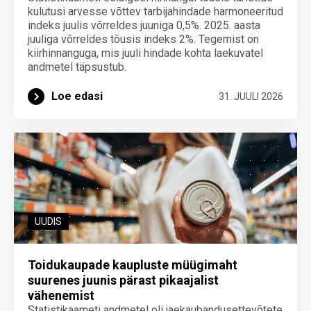
kulutusi arvesse võttev tarbijahindade harmoneeritud
indeks juulis võrreldes juuniga 0,5%. 2025. aasta
juuliga võrreldes tõusis indeks 2%. Tegemist on
kiirhinnanguga, mis juuli hindade kohta laekuvatel
andmetel täpsustub.
Loe edasi
31. JUULI 2026
UUDIS
Toidukaupade kaupluste müügimaht
suurenes juunis pärast pikaajalist
vähenemist
Statistikaameti andmetel oli jaekaubandusettevõtete