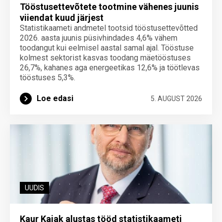
Tööstusettevõtete tootmine vähenes juunis
viiendat kuud järjest
Statistikaameti andmetel tootsid tööstusettevõtted
2026. aasta juunis püsivhindades 4,6% vähem
toodangut kui eelmisel aastal samal ajal. Tööstuse
kolmest sektorist kasvas toodang mäetööstuses
26,7%, kahanes aga energeetikas 12,6% ja töötlevas
tööstuses 5,3%.
Loe edasi
5. AUGUST 2026
UUDIS
Kaur Kajak alustas tööd statistikaameti