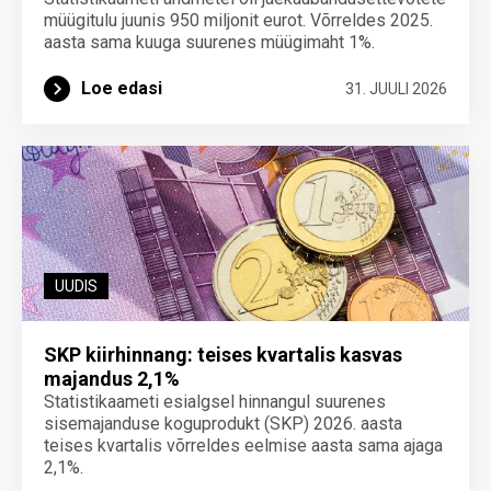
müügitulu juunis 950 miljonit eurot. Võrreldes 2025.
aasta sama kuuga suurenes müügimaht 1%.
Loe edasi
31. JUULI 2026
UUDIS
SKP kiirhinnang: teises kvartalis kasvas
majandus 2,1%
Statistikaameti esialgsel hinnangul suurenes
sisemajanduse koguprodukt (SKP) 2026. aasta
teises kvartalis võrreldes eelmise aasta sama ajaga
2,1%.