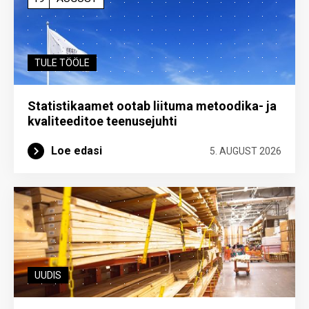
TULE TÖÖLE
Statistikaamet ootab liituma metoodika- ja
kvaliteeditoe teenuse­juhti
Loe edasi
5. AUGUST 2026
UUDIS