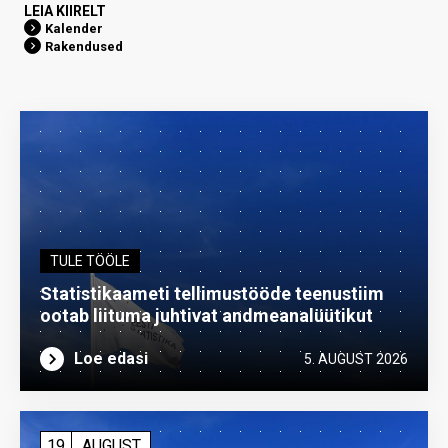
LEIA KIIRELT
Kalender
Rakendused
TULE TÖÖLE
Statistikaameti tellimustööde teenustiim
ootab liituma ­juhtivat andme­analüütikut
Loe edasi
5. AUGUST 2026
19
AUGUST