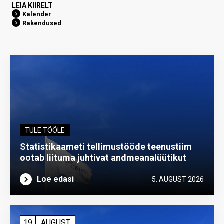
LEIA KIIRELT
Kalender
Rakendused
TULE TÖÖLE
Statistikaameti tellimustööde teenustiim
ootab liituma ­juhtivat andme­analüütikut
Loe edasi
5. AUGUST 2026
19
AUGUST