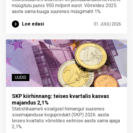
müügitulu juunis 950 miljonit eurot. Võrreldes 2025.
aasta sama kuuga suurenes müügimaht 1%.
Loe edasi
31. JUULI 2026
UUDIS
SKP kiirhinnang: teises kvartalis kasvas
majandus 2,1%
Statistikaameti esialgsel hinnangul suurenes
sisemajanduse koguprodukt (SKP) 2026. aasta
teises kvartalis võrreldes eelmise aasta sama ajaga
2,1%.