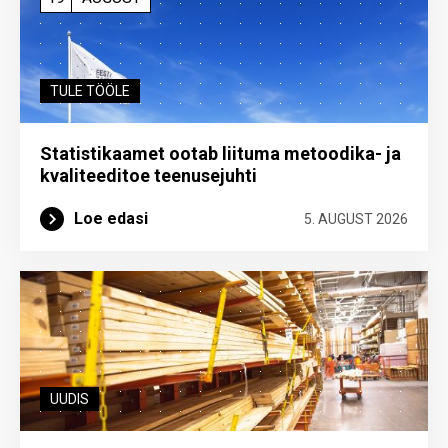
TULE TÖÖLE
Statistikaamet ootab liituma metoodika- ja
kvaliteeditoe teenuse­juhti
Loe edasi
5. AUGUST 2026
UUDIS