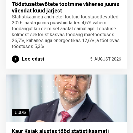
Tööstusettevõtete tootmine vähenes juunis
viiendat kuud järjest
Statistikaameti andmetel tootsid tööstusettevõtted
2026. aasta juunis püsivhindades 4,6% vähem
toodangut kui eelmisel aastal samal ajal. Tööstuse
kolmest sektorist kasvas toodang mäetööstuses
26,7%, kahanes aga energeetikas 12,6% ja töötlevas
tööstuses 5,3%.
Loe edasi
5. AUGUST 2026
UUDIS
Kaur Kajak alustas tööd statistikaameti