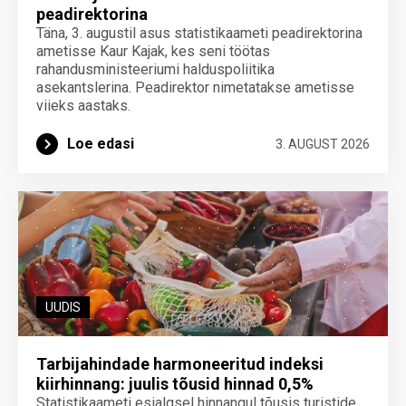
peadirektorina
Täna, 3. augustil asus statistikaameti peadirektorina
ametisse Kaur Kajak, kes seni töötas
rahandusministeeriumi halduspoliitika
asekantslerina. Peadirektor nimetatakse ametisse
viieks aastaks.
Loe edasi
3. AUGUST 2026
UUDIS
Tarbijahindade harmoneeritud indeksi
kiirhinnang: juulis tõusid hinnad 0,5%
Statistikaameti esialgsel hinnangul tõusis turistide