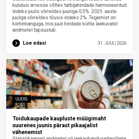
kulutusi arvesse võttev tarbijahindade harmoneeritud
indeks juulis võrreldes juuniga 0,5%. 2025. aasta
juuliga võrreldes tõusis indeks 2%. Tegemist on
kiirhinnanguga, mis juuli hindade kohta laekuvatel
andmetel täpsustub.
Loe edasi
31. JUULI 2026
UUDIS
Toidukaupade kaupluste müügimaht
suurenes juunis pärast pikaajalist
vähenemist
Statistikaameti andmetel oli jaekaubandusettevõtete