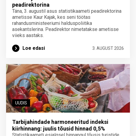
peadirektorina
Täna, 3. augustil asus statistikaameti peadirektorina
ametisse Kaur Kajak, kes seni töötas
rahandusministeeriumi halduspoliitika
asekantslerina. Peadirektor nimetatakse ametisse
viieks aastaks.
Loe edasi
3. AUGUST 2026
UUDIS
Tarbijahindade harmoneeritud indeksi
kiirhinnang: juulis tõusid hinnad 0,5%
Statistikaameti esialgsel hinnangul tõusis turistide