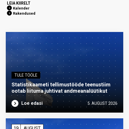
LEIA KIIRELT
Kalender
Rakendused
TULE TÖÖLE
Statistikaameti tellimustööde teenustiim
ootab liituma ­juhtivat andme­analüütikut
Loe edasi
5. AUGUST 2026
19
AUGUST