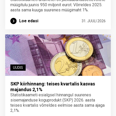
müügitulu juunis 950 miljonit eurot. Võrreldes 2025.
aasta sama kuuga suurenes müügimaht 1%.
Loe edasi
31. JUULI 2026
UUDIS
SKP kiirhinnang: teises kvartalis kasvas
majandus 2,1%
Statistikaameti esialgsel hinnangul suurenes
sisemajanduse koguprodukt (SKP) 2026. aasta
teises kvartalis võrreldes eelmise aasta sama ajaga
2,1%.