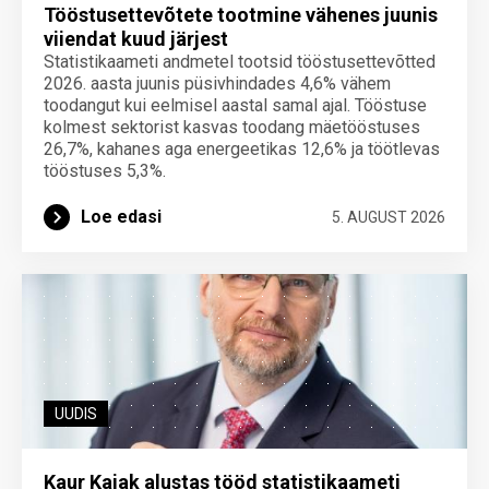
Tööstusettevõtete tootmine vähenes juunis
viiendat kuud järjest
Statistikaameti andmetel tootsid tööstusettevõtted
2026. aasta juunis püsivhindades 4,6% vähem
toodangut kui eelmisel aastal samal ajal. Tööstuse
kolmest sektorist kasvas toodang mäetööstuses
26,7%, kahanes aga energeetikas 12,6% ja töötlevas
tööstuses 5,3%.
Loe edasi
5. AUGUST 2026
UUDIS
Kaur Kajak alustas tööd statistikaameti