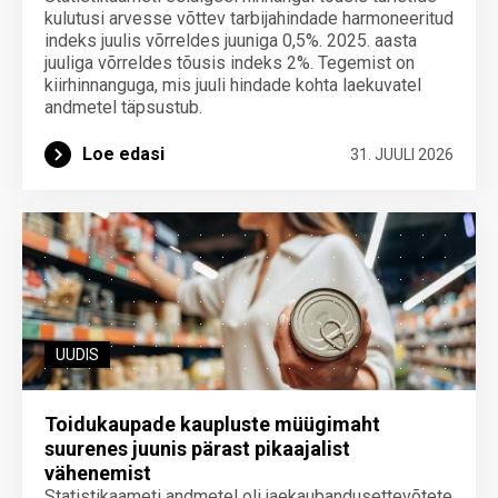
kulutusi arvesse võttev tarbijahindade harmoneeritud
indeks juulis võrreldes juuniga 0,5%. 2025. aasta
juuliga võrreldes tõusis indeks 2%. Tegemist on
kiirhinnanguga, mis juuli hindade kohta laekuvatel
andmetel täpsustub.
Loe edasi
31. JUULI 2026
UUDIS
Toidukaupade kaupluste müügimaht
suurenes juunis pärast pikaajalist
vähenemist
Statistikaameti andmetel oli jaekaubandusettevõtete