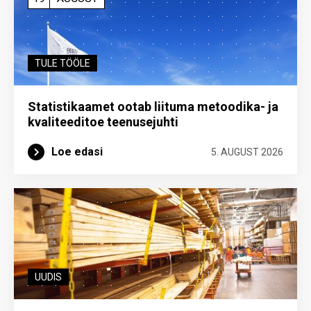
TULE TÖÖLE
Statistikaamet ootab liituma metoodika- ja
kvaliteeditoe teenuse­juhti
Loe edasi
5. AUGUST 2026
UUDIS