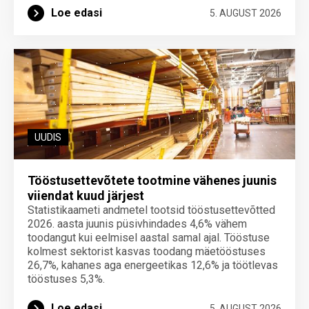
Loe edasi
5. AUGUST 2026
UUDIS
Tööstusettevõtete tootmine vähenes juunis
viiendat kuud järjest
Statistikaameti andmetel tootsid tööstusettevõtted
2026. aasta juunis püsivhindades 4,6% vähem
toodangut kui eelmisel aastal samal ajal. Tööstuse
kolmest sektorist kasvas toodang mäetööstuses
26,7%, kahanes aga energeetikas 12,6% ja töötlevas
tööstuses 5,3%.
Loe edasi
5. AUGUST 2026