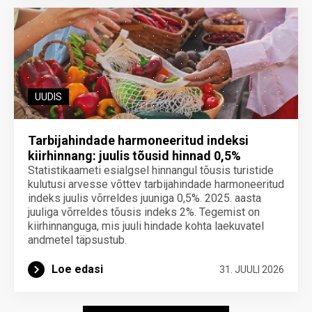
UUDIS
Tarbijahindade harmoneeritud indeksi
kiirhinnang: juulis tõusid hinnad 0,5%
Statistikaameti esialgsel hinnangul tõusis turistide
kulutusi arvesse võttev tarbijahindade harmoneeritud
indeks juulis võrreldes juuniga 0,5%. 2025. aasta
juuliga võrreldes tõusis indeks 2%. Tegemist on
kiirhinnanguga, mis juuli hindade kohta laekuvatel
andmetel täpsustub.
Loe edasi
31. JUULI 2026