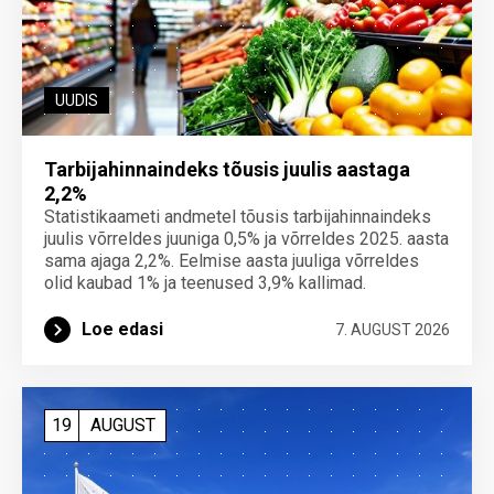
UUDIS
Tarbijahinnaindeks tõusis juulis aastaga
2,2%
Statistikaameti andmetel tõusis tarbijahinnaindeks
juulis võrreldes juuniga 0,5% ja võrreldes 2025. aasta
sama ajaga 2,2%. Eelmise aasta juuliga võrreldes
olid kaubad 1% ja teenused 3,9% kallimad.
Loe edasi
7. AUGUST 2026
19
AUGUST