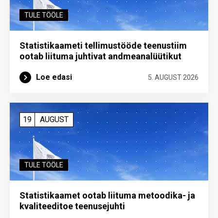
TULE TÖÖLE
Statistikaameti tellimustööde teenustiim
ootab liituma ­juhtivat andme­analüütikut
Loe edasi
5. AUGUST 2026
19
AUGUST
TULE TÖÖLE
Statistikaamet ootab liituma metoodika- ja
kvaliteeditoe teenuse­juhti