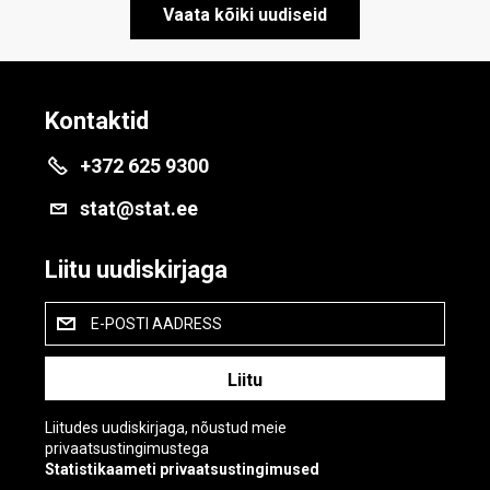
Vaata kõiki uudiseid
Kontaktid
+372 625 9300
stat@stat.ee
Liitu uudiskirjaga
E-POSTI AADRESS
Liitudes uudiskirjaga, nõustud meie
privaatsustingimustega
Statistikaameti privaatsustingimused