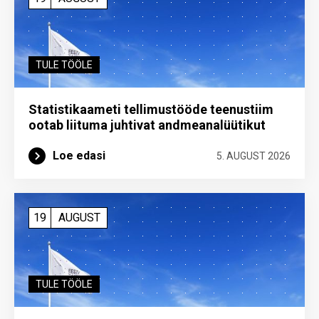
TULE TÖÖLE
Statistikaameti tellimustööde teenustiim
ootab liituma ­juhtivat andme­analüütikut
Loe edasi
5. AUGUST 2026
19
AUGUST
TULE TÖÖLE