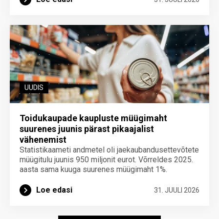
UUDIS
Toidukaupade kaupluste müügimaht
suurenes juunis pärast pikaajalist
vähenemist
Statistikaameti andmetel oli jaekaubandusettevõtete
müügitulu juunis 950 miljonit eurot. Võrreldes 2025.
aasta sama kuuga suurenes müügimaht 1%.
Loe edasi
31. JUULI 2026