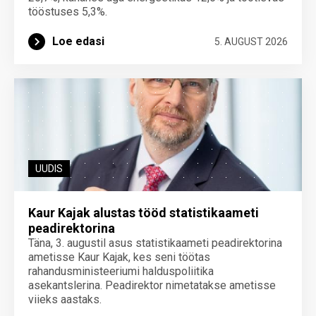
tööstuses 5,3%.
Loe edasi
5. AUGUST 2026
UUDIS
Kaur Kajak alustas tööd statistikaameti
peadirektorina
Täna, 3. augustil asus statistikaameti peadirektorina
ametisse Kaur Kajak, kes seni töötas
rahandusministeeriumi halduspoliitika
asekantslerina. Peadirektor nimetatakse ametisse
viieks aastaks.