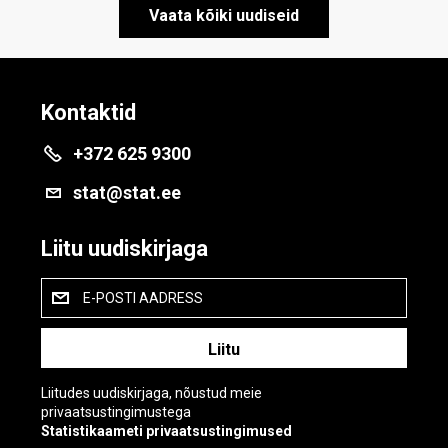
Vaata kõiki uudiseid
Kontaktid
+372 625 9300
stat@stat.ee
Liitu uudiskirjaga
E-POSTI AADRESS
Liitudes uudiskirjaga, nõustud meie
privaatsustingimustega
Statistikaameti privaatsustingimused