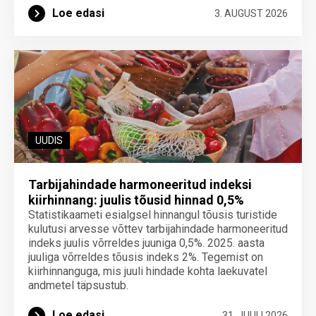
Loe edasi
3. AUGUST 2026
UUDIS
Tarbijahindade harmoneeritud indeksi
kiirhinnang: juulis tõusid hinnad 0,5%
Statistikaameti esialgsel hinnangul tõusis turistide
kulutusi arvesse võttev tarbijahindade harmoneeritud
indeks juulis võrreldes juuniga 0,5%. 2025. aasta
juuliga võrreldes tõusis indeks 2%. Tegemist on
kiirhinnanguga, mis juuli hindade kohta laekuvatel
andmetel täpsustub.
Loe edasi
31. JUULI 2026