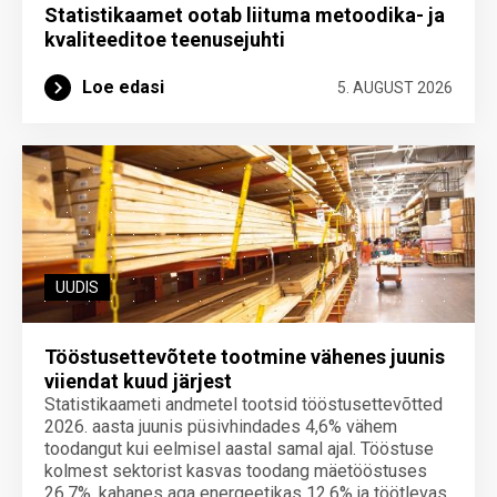
Statistikaamet ootab liituma metoodika- ja
kvaliteeditoe teenuse­juhti
Loe edasi
5. AUGUST 2026
UUDIS
Tööstusettevõtete tootmine vähenes juunis
viiendat kuud järjest
Statistikaameti andmetel tootsid tööstusettevõtted
2026. aasta juunis püsivhindades 4,6% vähem
toodangut kui eelmisel aastal samal ajal. Tööstuse
kolmest sektorist kasvas toodang mäetööstuses
26,7%, kahanes aga energeetikas 12,6% ja töötlevas