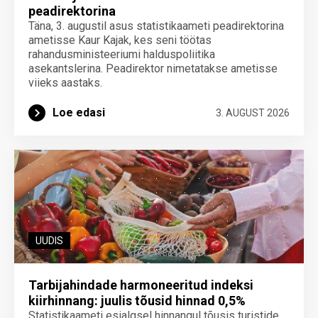
peadirektorina
Täna, 3. augustil asus statistikaameti peadirektorina
ametisse Kaur Kajak, kes seni töötas
rahandusministeeriumi halduspoliitika
asekantslerina. Peadirektor nimetatakse ametisse
viieks aastaks.
Loe edasi
3. AUGUST 2026
UUDIS
Tarbijahindade harmoneeritud indeksi
kiirhinnang: juulis tõusid hinnad 0,5%
Statistikaameti esialgsel hinnangul tõusis turistide