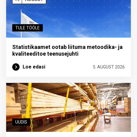
TULE TÖÖLE
Statistikaamet ootab liituma metoodika- ja
kvaliteeditoe teenuse­juhti
Loe edasi
5. AUGUST 2026
UUDIS