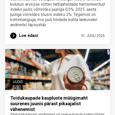
kulutusi arvesse võttev tarbijahindade harmoneeritud
indeks juulis võrreldes juuniga 0,5%. 2025. aasta
juuliga võrreldes tõusis indeks 2%. Tegemist on
kiirhinnanguga, mis juuli hindade kohta laekuvatel
andmetel täpsustub.
Loe edasi
31. JUULI 2026
UUDIS
Toidukaupade kaupluste müügimaht
suurenes juunis pärast pikaajalist
vähenemist
Statistikaameti andmetel oli jaekaubandusettevõtete