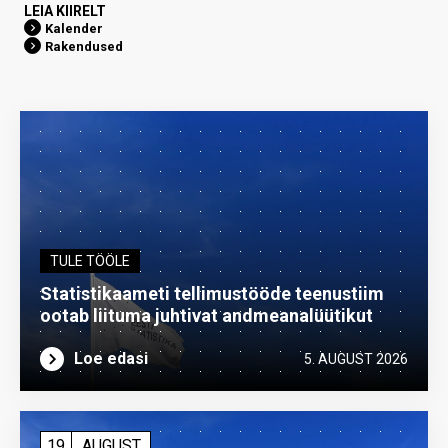
LEIA KIIRELT
Kalender
Rakendused
TULE TÖÖLE
Statistikaameti tellimustööde teenustiim
ootab liituma ­juhtivat andme­analüütikut
Loe edasi
5. AUGUST 2026
19
AUGUST