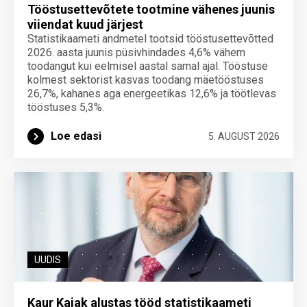
Tööstusettevõtete tootmine vähenes juunis
viiendat kuud järjest
Statistikaameti andmetel tootsid tööstusettevõtted
2026. aasta juunis püsivhindades 4,6% vähem
toodangut kui eelmisel aastal samal ajal. Tööstuse
kolmest sektorist kasvas toodang mäetööstuses
26,7%, kahanes aga energeetikas 12,6% ja töötlevas
tööstuses 5,3%.
Loe edasi
5. AUGUST 2026
UUDIS
Kaur Kajak alustas tööd statistikaameti