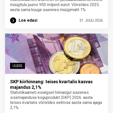
müügitulu juunis 950 miljonit eurot. Võrreldes 2025.
aasta sama kuuga suurenes müügimaht 1%.
Loe edasi
31. JUULI 2026
UUDIS
SKP kiirhinnang: teises kvartalis kasvas
majandus 2,1%
Statistikaameti esialgsel hinnangul suurenes
sisemajanduse koguprodukt (SKP) 2026. aasta
teises kvartalis võrreldes eelmise aasta sama ajaga
2,1%.